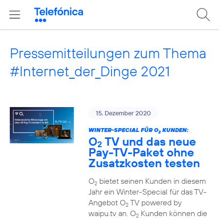
Pressemitteilungen zum Thema
#Internet_der_Dinge 2021
15. Dezember 2020
WINTER-SPECIAL FÜR O
KUNDEN:
2
O
TV und das neue
2
Pay-TV-Paket ohne
Zusatzkosten testen
O
bietet seinen Kunden in diesem
2
Jahr ein Winter-Special für das TV-
Angebot O
TV powered by
2
waipu.tv an. O
Kunden können die
2