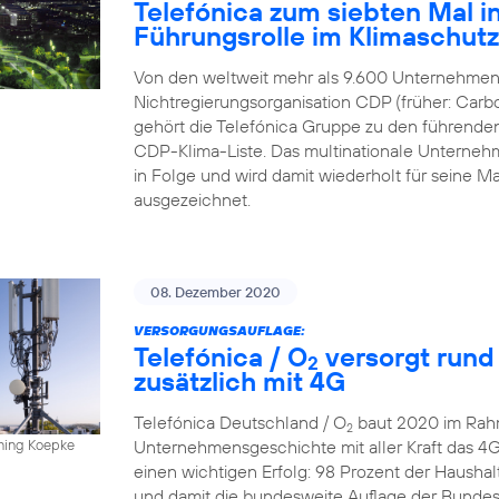
Telefónica zum siebten Mal in
Führungsrolle im Klimaschut
Von den weltweit mehr als 9.600 Unternehmen,
Nichtregierungsorganisation CDP (früher: Carbo
gehört die Telefónica Gruppe zu den führende
CDP-Klima-Liste. Das multinationale Unternehme
in Folge und wird damit wiederholt für sein
ausgezeichnet.
08. Dezember 2020
VERSORGUNGSAUFLAGE:
Telefónica / O
versorgt rund
2
zusätzlich mit 4G
Telefónica Deutschland / O
baut 2020 im Rahm
2
Unternehmensgeschichte mit aller Kraft das 4
nning Koepke
einen wichtigen Erfolg: 98 Prozent der Hausha
und damit die bundesweite Auflage der Bundesn