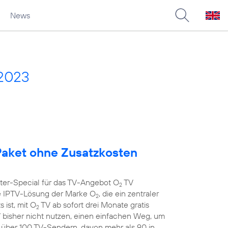
News
 2023
aket ohne Zusatzkosten
nter-Special für das TV-Angebot O
TV
2
 IPTV-Lösung der Marke O
, die ein zentraler
2
 ist, mit O
TV ab sofort drei Monate gratis
2
 bisher nicht nutzen, einen einfachen Weg, um
t über 100 TV-Sendern, davon mehr als 90 in