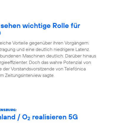
sehen wichtige Rolle für
n
eiche Vorteile gegenüber ihren Vorgängern:
tragung und eine deutlich niedrigere Latenz.
erbundenen Maschinen deutlich. Darüber hinaus
rgieeffizienter. Doch das wahre Potenzial von
e der Vorstandsvorsitzende von Telefónica
m Zeitungsinterview sagte.
ENSBURG:
land / O
realisieren 5G
2