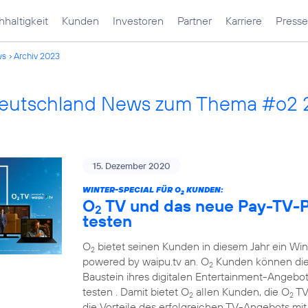
haltigkeit
Kunden
Investoren
Partner
Karriere
Presse
ws
Archiv 2023
Deutschland News zum Thema #o2
15. Dezember 2020
WINTER-SPECIAL FÜR O
KUNDEN:
2
O
TV und das neue Pay-TV-P
2
testen
O
bietet seinen Kunden in diesem Jahr ein Wi
2
powered by waipu.tv an. O
Kunden können die
2
Baustein ihres digitalen Entertainment-Angebots
testen . Damit bietet O
allen Kunden, die O
TV
2
2
die Vorteile des erfolgreichen TV-Angebots mi