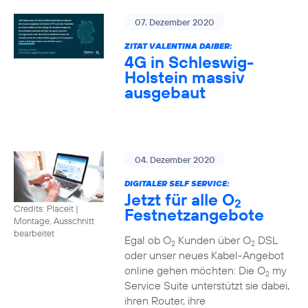
07. Dezember 2020
ZITAT VALENTINA DAIBER:
4G in Schleswig-
Holstein massiv
ausgebaut
04. Dezember 2020
DIGITALER SELF SERVICE:
Jetzt für alle O
2
Credits: Placeit
|
Festnetzangebote
Montage, Ausschnitt
bearbeitet
Egal ob O
Kunden über O
DSL
2
2
oder unser neues Kabel-Angebot
online gehen möchten: Die O
my
2
Service Suite unterstützt sie dabei,
ihren Router, ihre