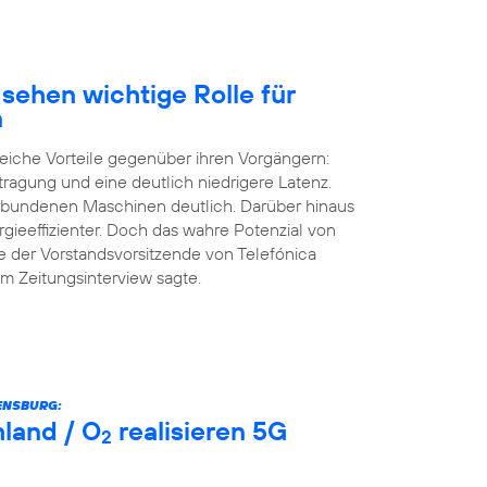
sehen wichtige Rolle für
n
eiche Vorteile gegenüber ihren Vorgängern:
tragung und eine deutlich niedrigere Latenz.
erbundenen Maschinen deutlich. Darüber hinaus
rgieeffizienter. Doch das wahre Potenzial von
e der Vorstandsvorsitzende von Telefónica
m Zeitungsinterview sagte.
ENSBURG:
land / O
realisieren 5G
2