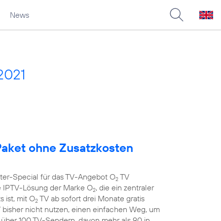
News
2021
aket ohne Zusatzkosten
nter-Special für das TV-Angebot O
TV
2
 IPTV-Lösung der Marke O
, die ein zentraler
2
 ist, mit O
TV ab sofort drei Monate gratis
2
 bisher nicht nutzen, einen einfachen Weg, um
t über 100 TV-Sendern, davon mehr als 90 in