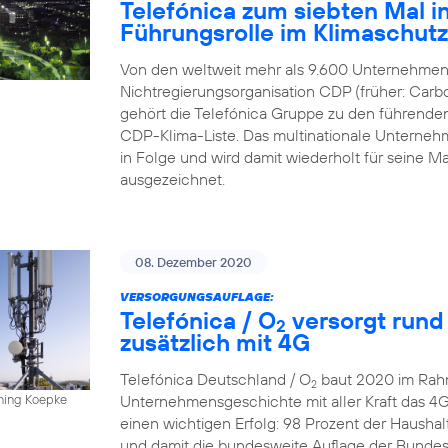
Telefónica zum siebten Mal in
Führungsrolle im Klimaschut
Von den weltweit mehr als 9.600 Unternehmen,
Nichtregierungsorganisation CDP (früher: Carbo
gehört die Telefónica Gruppe zu den führende
CDP-Klima-Liste. Das multinationale Unternehme
in Folge und wird damit wiederholt für sein
ausgezeichnet.
08. Dezember 2020
VERSORGUNGSAUFLAGE:
Telefónica / O
versorgt rund
2
zusätzlich mit 4G
Telefónica Deutschland / O
baut 2020 im Rahm
2
Unternehmensgeschichte mit aller Kraft das 4
nning Koepke
einen wichtigen Erfolg: 98 Prozent der Hausha
und damit die bundesweite Auflage der Bundesn