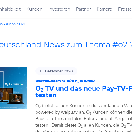
haltigkeit
Kunden
Investoren
Partner
Karriere
Presse
ws
Archiv 2021
Deutschland News zum Thema #o2 
15. Dezember 2020
WINTER-SPECIAL FÜR O
KUNDEN:
2
O
TV und das neue Pay-TV-P
2
testen
O
bietet seinen Kunden in diesem Jahr ein Wi
2
powered by waipu.tv an. O
Kunden können die
2
Baustein ihres digitalen Entertainment-Angebots
testen . Damit bietet O
allen Kunden, die O
TV
2
2
die Vorteile des erfolgreichen TV-Angebots mi