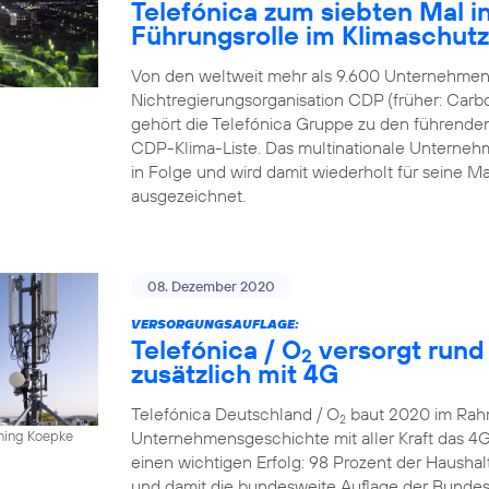
Telefónica zum siebten Mal in
Führungsrolle im Klimaschut
Von den weltweit mehr als 9.600 Unternehmen,
Nichtregierungsorganisation CDP (früher: Carbo
gehört die Telefónica Gruppe zu den führende
CDP-Klima-Liste. Das multinationale Unternehme
in Folge und wird damit wiederholt für sein
ausgezeichnet.
08. Dezember 2020
VERSORGUNGSAUFLAGE:
Telefónica / O
versorgt rund
2
zusätzlich mit 4G
Telefónica Deutschland / O
baut 2020 im Rahm
2
Unternehmensgeschichte mit aller Kraft das 4
nning Koepke
einen wichtigen Erfolg: 98 Prozent der Hausha
und damit die bundesweite Auflage der Bundesn