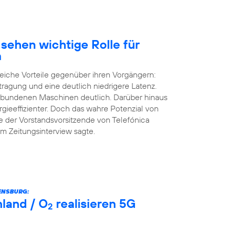
sehen wichtige Rolle für
n
eiche Vorteile gegenüber ihren Vorgängern:
tragung und eine deutlich niedrigere Latenz.
erbundenen Maschinen deutlich. Darüber hinaus
rgieeffizienter. Doch das wahre Potenzial von
e der Vorstandsvorsitzende von Telefónica
m Zeitungsinterview sagte.
ENSBURG:
land / O
realisieren 5G
2