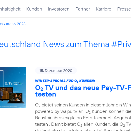
haltigkeit
Kunden
Investoren
Partner
Karriere
Presse
ws
Archiv 2023
Deutschland News zum Thema #Pri
15. Dezember 2020
WINTER-SPECIAL FÜR O
KUNDEN:
2
O
TV und das neue Pay-TV-P
2
testen
O
bietet seinen Kunden in diesem Jahr ein Wi
2
powered by waipu.tv an. O
Kunden können die
2
Baustein ihres digitalen Entertainment-Angebots
testen . Damit bietet O
allen Kunden, die O
TV
2
2
die Vorteile des erfolgreichen TV-Angebots mi