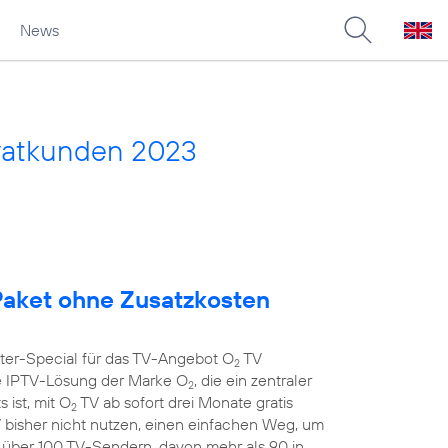
News
vatkunden 2023
aket ohne Zusatzkosten
nter-Special für das TV-Angebot O
TV
2
 IPTV-Lösung der Marke O
, die ein zentraler
2
 ist, mit O
TV ab sofort drei Monate gratis
2
 bisher nicht nutzen, einen einfachen Weg, um
t über 100 TV-Sendern, davon mehr als 90 in