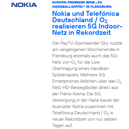
EUROPA-PREMIERE BEIM „5G
HANDBALLGIPFEL“ IN FLENSBURG:
Nokia und Telefónica
Deutschland / O
2
realisieren 5G Indoor-
Netz in Rekordzeit
Der PayTV-Sportsender Sky nutzte
am vergangenen Wochenende in
Flensburg erstmals auch das 5G-
Netz von O
für die Live-
2
Übertragung eines Handball-
Spitzenspiels. Mehrere 5G
Smartphones lieferten über das O
2
Netz HD-Bewegtbilder direkt aus
der Flens-Arena. Die 5G
Versorgung in der Halle baute der
Ausrüster Nokia zusammen mit
Telefónica Deutschland / O
in
2
neuer Rekordzeit von nur sieben
Tagen auf.