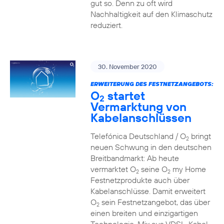
gut so. Denn zu oft wird
Nachhaltigkeit auf den Klimaschutz
reduziert.
30. November 2020
ERWEITERUNG DES FESTNETZANGEBOTS:
O
startet
2
Vermarktung von
Kabelanschlüssen
Telefónica Deutschland / O
bringt
2
neuen Schwung in den deutschen
Breitbandmarkt: Ab heute
vermarktet O
seine O
my Home
2
2
Festnetzprodukte auch über
Kabelanschlüsse. Damit erweitert
O
sein Festnetzangebot, das über
2
einen breiten und einzigartigen