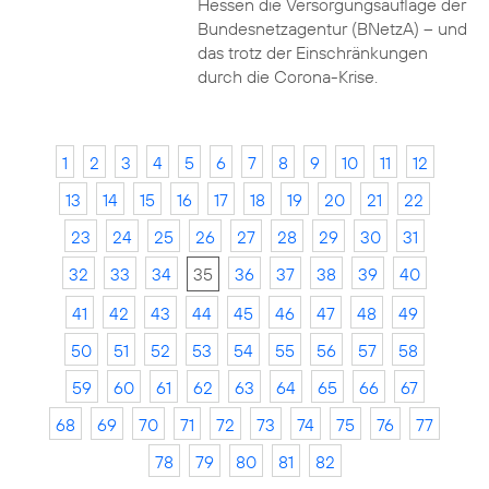
Hessen die Versorgungsauflage der
Bundesnetzagentur (BNetzA) – und
das trotz der Einschränkungen
durch die Corona-Krise.
1
2
3
4
5
6
7
8
9
10
11
12
13
14
15
16
17
18
19
20
21
22
23
24
25
26
27
28
29
30
31
32
33
34
35
36
37
38
39
40
41
42
43
44
45
46
47
48
49
50
51
52
53
54
55
56
57
58
59
60
61
62
63
64
65
66
67
68
69
70
71
72
73
74
75
76
77
78
79
80
81
82