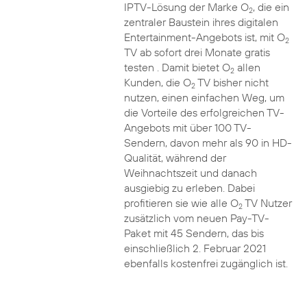
IPTV-Lösung der Marke O
, die ein
2
zentraler Baustein ihres digitalen
Entertainment-Angebots ist, mit O
2
TV ab sofort drei Monate gratis
testen . Damit bietet O
allen
2
Kunden, die O
TV bisher nicht
2
nutzen, einen einfachen Weg, um
die Vorteile des erfolgreichen TV-
Angebots mit über 100 TV-
Sendern, davon mehr als 90 in HD-
Qualität, während der
Weihnachtszeit und danach
ausgiebig zu erleben. Dabei
profitieren sie wie alle O
TV Nutzer
2
zusätzlich vom neuen Pay-TV-
Paket mit 45 Sendern, das bis
einschließlich 2. Februar 2021
ebenfalls kostenfrei zugänglich ist.