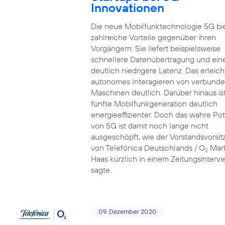
Innovationen
Die neue Mobilfunktechnologie 5G bi
zahlreiche Vorteile gegenüber ihren
Vorgängern: Sie liefert beispielsweise
schnellere Datenübertragung und ein
deutlich niedrigere Latenz. Das erleich
autonomes Interagieren von verbund
Maschinen deutlich. Darüber hinaus ist
fünfte Mobilfunkgeneration deutlich
energieeffizienter. Doch das wahre Pot
von 5G ist damit noch lange nicht
ausgeschöpft, wie der Vorstandsvorsi
von Telefónica Deutschlands / O
Mar
2
Haas kürzlich in einem Zeitungsinterv
sagte.
09. Dezember 2020