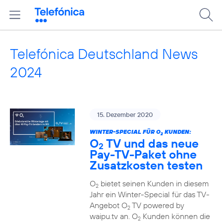
Telefónica Deutschland News
2024
15. Dezember 2020
WINTER-SPECIAL FÜR O
KUNDEN:
2
O
TV und das neue
2
Pay-TV-Paket ohne
Zusatzkosten testen
O
bietet seinen Kunden in diesem
2
Jahr ein Winter-Special für das TV-
Angebot O
TV powered by
2
waipu.tv an. O
Kunden können die
2