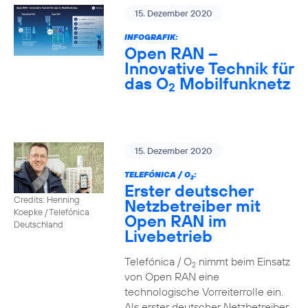
15. Dezember 2020
INFOGRAFIK:
Open RAN –
Innovative Technik für
das O
Mobilfunknetz
2
15. Dezember 2020
TELEFÓNICA / O
:
2
Erster deutscher
Credits: Henning
Netzbetreiber mit
Koepke / Telefónica
Open RAN im
Deutschland
Livebetrieb
Telefónica / O
nimmt beim Einsatz
2
von Open RAN eine
technologische Vorreiterrolle ein.
Als erster deutscher Netzbetreiber