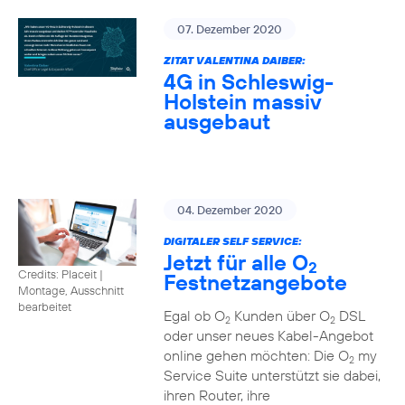
07. Dezember 2020
ZITAT VALENTINA DAIBER:
4G in Schleswig-
Holstein massiv
ausgebaut
04. Dezember 2020
DIGITALER SELF SERVICE:
Jetzt für alle O
2
Credits: Placeit
|
Festnetzangebote
Montage, Ausschnitt
bearbeitet
Egal ob O
Kunden über O
DSL
2
2
oder unser neues Kabel-Angebot
online gehen möchten: Die O
my
2
Service Suite unterstützt sie dabei,
ihren Router, ihre