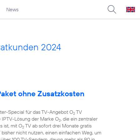
News
vatkunden 2024
aket ohne Zusatzkosten
nter-Special für das TV-Angebot O
TV
2
 IPTV-Lösung der Marke O
, die ein zentraler
2
 ist, mit O
TV ab sofort drei Monate gratis
2
 bisher nicht nutzen, einen einfachen Weg, um
t über 100 TV-Sendern, davon mehr als 90 in