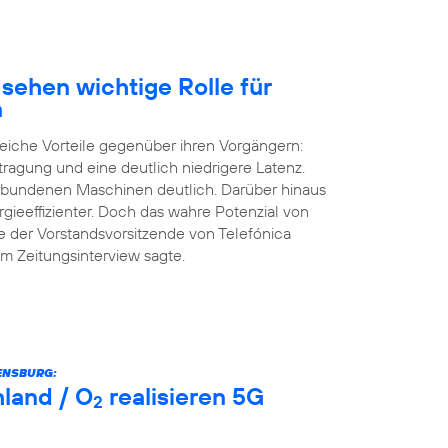
sehen wichtige Rolle für
n
eiche Vorteile gegenüber ihren Vorgängern:
tragung und eine deutlich niedrigere Latenz.
erbundenen Maschinen deutlich. Darüber hinaus
rgieeffizienter. Doch das wahre Potenzial von
e der Vorstandsvorsitzende von Telefónica
m Zeitungsinterview sagte.
ENSBURG:
land / O
realisieren 5G
2