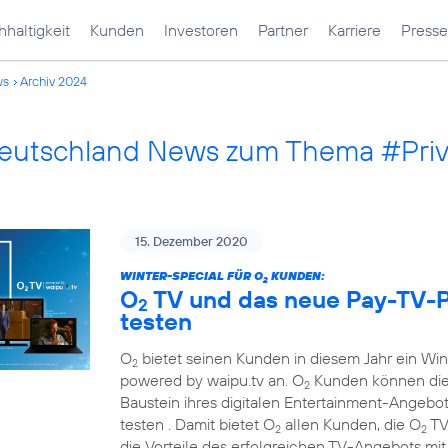
haltigkeit
Kunden
Investoren
Partner
Karriere
Presse
ws
Archiv 2024
Deutschland News zum Thema #Pri
15. Dezember 2020
WINTER-SPECIAL FÜR O
KUNDEN:
2
O
TV und das neue Pay-TV-P
2
testen
O
bietet seinen Kunden in diesem Jahr ein Wi
2
powered by waipu.tv an. O
Kunden können die
2
Baustein ihres digitalen Entertainment-Angebots
testen . Damit bietet O
allen Kunden, die O
TV
2
2
die Vorteile des erfolgreichen TV-Angebots mi