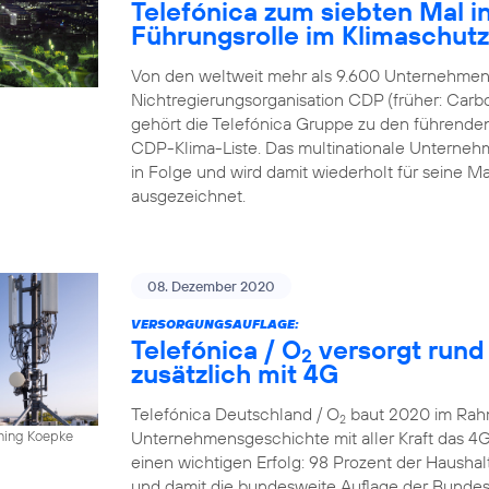
Telefónica zum siebten Mal in
Führungsrolle im Klimaschut
Von den weltweit mehr als 9.600 Unternehmen,
Nichtregierungsorganisation CDP (früher: Carbo
gehört die Telefónica Gruppe zu den führende
CDP-Klima-Liste. Das multinationale Unternehme
in Folge und wird damit wiederholt für sein
ausgezeichnet.
08. Dezember 2020
VERSORGUNGSAUFLAGE:
Telefónica / O
versorgt rund
2
zusätzlich mit 4G
Telefónica Deutschland / O
baut 2020 im Rahm
2
Unternehmensgeschichte mit aller Kraft das 4
nning Koepke
einen wichtigen Erfolg: 98 Prozent der Hausha
und damit die bundesweite Auflage der Bundesn