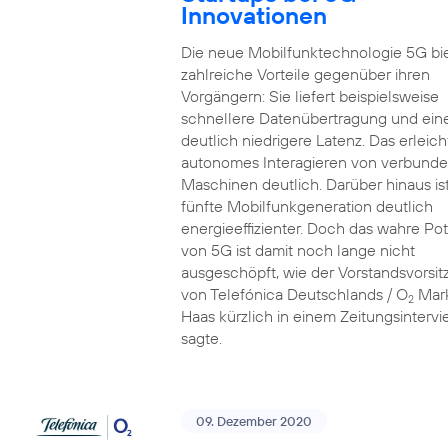
Innovationen
Die neue Mobilfunktechnologie 5G bi
zahlreiche Vorteile gegenüber ihren
Vorgängern: Sie liefert beispielsweise
schnellere Datenübertragung und ein
deutlich niedrigere Latenz. Das erleich
autonomes Interagieren von verbund
Maschinen deutlich. Darüber hinaus ist
fünfte Mobilfunkgeneration deutlich
energieeffizienter. Doch das wahre Pot
von 5G ist damit noch lange nicht
ausgeschöpft, wie der Vorstandsvorsi
von Telefónica Deutschlands / O
Mar
2
Haas kürzlich in einem Zeitungsinterv
sagte.
09. Dezember 2020