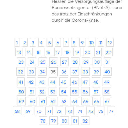
Hessen die Versorgungsauflage der
Bundesnetzagentur (BNetzA) – und
das trotz der Einschränkungen
durch die Corona-Krise.
1
2
3
4
5
6
7
8
9
10
11
12
13
14
15
16
17
18
19
20
21
22
23
24
25
26
27
28
29
30
31
32
33
34
35
36
37
38
39
40
41
42
43
44
45
46
47
48
49
50
51
52
53
54
55
56
57
58
59
60
61
62
63
64
65
66
67
68
69
70
71
72
73
74
75
76
77
78
79
80
81
82