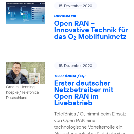
15. Dezember 2020
INFOGRAFIK:
Open RAN –
Innovative Technik für
das O
Mobilfunknetz
2
15. Dezember 2020
TELEFÓNICA / O
:
2
Erster deutscher
Credits: Henning
Netzbetreiber mit
Koepke / Telefónica
Open RAN im
Deutschland
Livebetrieb
Telefónica / O
nimmt beim Einsatz
2
von Open RAN eine
technologische Vorreiterrolle ein.
Als erster deutscher Netzbetreiber