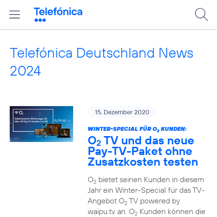
Telefónica Deutschland News
2024
15. Dezember 2020
WINTER-SPECIAL FÜR O
KUNDEN:
2
O
TV und das neue
2
Pay-TV-Paket ohne
Zusatzkosten testen
O
bietet seinen Kunden in diesem
2
Jahr ein Winter-Special für das TV-
Angebot O
TV powered by
2
waipu.tv an. O
Kunden können die
2