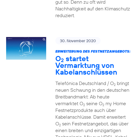
gut so. Denn zu oft wird
Nachhaltigkeit auf den Klimaschutz
reduziert.
30. November 2020
ERWEITERUNG DES FESTNETZANGEBOTS:
O
startet
2
Vermarktung von
Kabelanschlüssen
Telefónica Deutschland / O
bringt
2
neuen Schwung in den deutschen
Breitbandmarkt: Ab heute
vermarktet O
seine O
my Home
2
2
Festnetzprodukte auch über
Kabelanschlüsse. Damit erweitert
O
sein Festnetzangebot, das über
2
einen breiten und einzigartigen