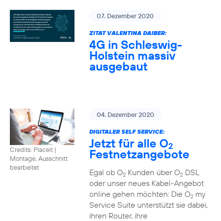
07. Dezember 2020
ZITAT VALENTINA DAIBER:
4G in Schleswig-
Holstein massiv
ausgebaut
04. Dezember 2020
DIGITALER SELF SERVICE:
Jetzt für alle O
2
Credits: Placeit
|
Festnetzangebote
Montage, Ausschnitt
bearbeitet
Egal ob O
Kunden über O
DSL
2
2
oder unser neues Kabel-Angebot
online gehen möchten: Die O
my
2
Service Suite unterstützt sie dabei,
ihren Router, ihre