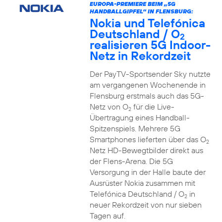
EUROPA-PREMIERE BEIM „5G
HANDBALLGIPFEL“ IN FLENSBURG:
Nokia und Telefónica
Deutschland / O
2
realisieren 5G Indoor-
Netz in Rekordzeit
Der PayTV-Sportsender Sky nutzte
am vergangenen Wochenende in
Flensburg erstmals auch das 5G-
Netz von O
für die Live-
2
Übertragung eines Handball-
Spitzenspiels. Mehrere 5G
Smartphones lieferten über das O
2
Netz HD-Bewegtbilder direkt aus
der Flens-Arena. Die 5G
Versorgung in der Halle baute der
Ausrüster Nokia zusammen mit
Telefónica Deutschland / O
in
2
neuer Rekordzeit von nur sieben
Tagen auf.