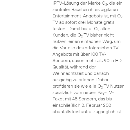
IPTV-Lösung der Marke O
, die ein
2
zentraler Baustein ihres digitalen
Entertainment-Angebots ist, mit O
2
TV ab sofort drei Monate gratis
testen . Damit bietet O
allen
2
Kunden, die O
TV bisher nicht
2
nutzen, einen einfachen Weg, um
die Vorteile des erfolgreichen TV-
Angebots mit über 100 TV-
Sendern, davon mehr als 90 in HD-
Qualität, während der
Weihnachtszeit und danach
ausgiebig zu erleben. Dabei
profitieren sie wie alle O
TV Nutzer
2
zusätzlich vom neuen Pay-TV-
Paket mit 45 Sendern, das bis
einschließlich 2. Februar 2021
ebenfalls kostenfrei zugänglich ist.