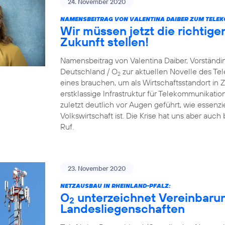
24. November 2020
NAMENSBEITRAG VON VALENTINA DAIBER ZUM TELE
Wir müssen jetzt die richtige
Zukunft stellen!
Namensbeitrag von Valentina Daiber, Vorständin
Deutschland / O
zur aktuellen Novelle des T
2
eines brauchen, um als Wirtschaftsstandort in Zu
erstklassige Infrastruktur für Telekommunikat
zuletzt deutlich vor Augen geführt, wie essenzie
Volkswirtschaft ist. Die Krise hat uns aber auch
Ruf.
23. November 2020
NETZAUSBAU IN RHEINLAND-PFALZ:
O
unterzeichnet Vereinbaru
2
Landesliegenschaften