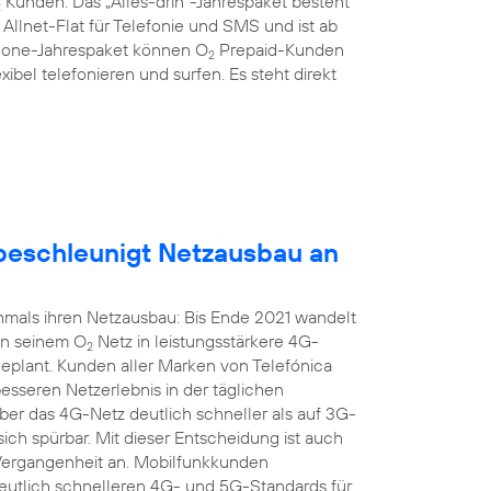
Kunden: Das „Alles-drin“-Jahrespaket besteht
2
llnet-Flat für Telefonie und SMS und ist ab
hone-Jahrespaket können O
Prepaid-Kunden
2
xibel telefonieren und surfen. Es steht direkt
eschleunigt Netzausbau an
mals ihren Netzausbau: Bis Ende 2021 wandelt
in seinem O
Netz in leistungsstärkere 4G-
2
geplant. Kunden aller Marken von Telefónica
seren Netzerlebnis in der täglichen
r das 4G-Netz deutlich schneller als auf 3G-
sich spürbar. Mit dieser Entscheidung ist auch
 Vergangenheit an. Mobilfunkkunden
 deutlich schnelleren 4G- und 5G-Standards für