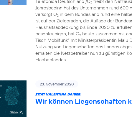
Telefónica Deutschland /O
treibt den Netzausb
2
Jahresbeginn hat das Unternehmen rund 600 n
versorgt O
in dem Bundesland rund eine halbe 
2
ist auf der Zielgeraden, die Auflage der Bunde
Haushaltsabdeckung bis Ende 2020 zu erfülle
beschleunigen, hat O
heute zusammen mit and
2
Tisch Mobilfunk“ mit Ministerpräsidentin Malu 
Nutzung von Liegenschaften des Landes abgesc
erhalten die Netzbetreiber nun zu günstigen Ko
Flächenlandes.
23. November 2020
ZITAT VALENTINA DAIBER:
Wir können Liegenschaften k