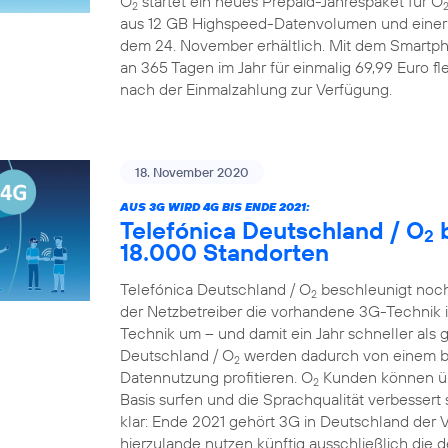
O
startet ein neues Prepaid-Jahrespaket für O
2
aus 12 GB Highspeed-Datenvolumen und einer A
dem 24. November erhältlich. Mit dem Smartp
an 365 Tagen im Jahr für einmalig 69,99 Euro fle
nach der Einmalzahlung zur Verfügung.
18. November 2020
AUS 3G WIRD 4G BIS ENDE 2021:
Telefónica Deutschland / O
b
2
18.000 Standorten
Telefónica Deutschland / O
beschleunigt noch
2
der Netzbetreiber die vorhandene 3G-Technik 
Technik um – und damit ein Jahr schneller als 
Deutschland / O
werden dadurch von einem bes
2
Datennutzung profitieren. O
Kunden können übe
2
Basis surfen und die Sprachqualität verbessert 
klar: Ende 2021 gehört 3G in Deutschland der
hierzulande nutzen künftig ausschließlich die