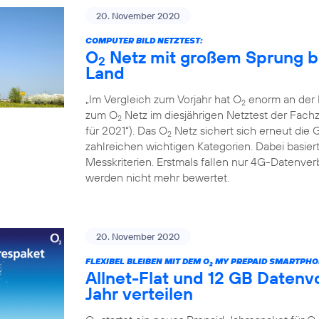
20. November 2020
COMPUTER BILD NETZTEST:
O
Netz mit großem Sprung b
2
Land
„Im Vergleich zum Vorjahr hat O
enorm an der L
2
zum O
Netz im diesjährigen Netztest der Fac
2
für 2021“). Das O
Netz sichert sich erneut die 
2
zahlreichen wichtigen Kategorien. Dabei basiert
Messkriterien. Erstmals fallen nur 4G-Datenv
werden nicht mehr bewertet.
20. November 2020
FLEXIBEL BLEIBEN MIT DEM O
MY PREPAID SMARTPHO
2
Allnet-Flat und 12 GB Daten
Jahr verteilen