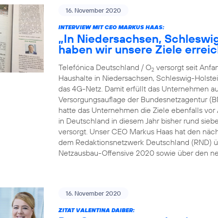
16. November 2020
INTERVIEW MIT CEO MARKUS HAAS:
„In Niedersachsen, Schleswi
haben wir unsere Ziele erreic
Telefónica Deutschland / O
versorgt seit Anf
2
Haushalte in Niedersachsen, Schleswig-Holste
das 4G-Netz. Damit erfüllt das Unternehmen au
Versorgungsauflage der Bundesnetzagentur (B
hatte das Unternehmen die Ziele ebenfalls vor A
in Deutschland in diesem Jahr bisher rund sie
versorgt. Unser CEO Markus Haas hat den näc
dem Redaktionsnetzwerk Deutschland (RND) üb
Netzausbau-Offensive 2020 sowie über den ne
16. November 2020
ZITAT VALENTINA DAIBER: