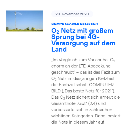
20. November 2020
COMPUTER BILD NETZTEST:
O
Netz mit großem
2
Sprung bei 4G-
Versorgung auf dem
Land
„Im Vergleich zum Vorjahr hat O
2
enorm an der LTE-Abdeckung
geschraubt“ – das ist das Fazit zum
O
Netz im diesjährigen Netztest
2
der Fachzeitschrift COMPUTER
BILD („Das beste Netz für 2021“).
Das O
Netz sichert sich erneut die
2
Gesamtnote „Gut“ (2,4) und
verbesserte sich in zahlreichen
wichtigen Kategorien. Dabei basiert
die Note in diesem Jahr auf