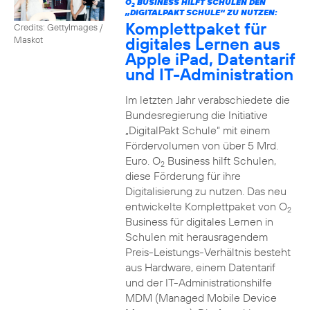
O
BUSINESS HILFT SCHULEN DEN
2
„DIGITALPAKT SCHULE“ ZU NUTZEN:
Komplettpaket für
Credits: GettyImages /
digitales Lernen aus
Maskot
Apple iPad, Datentarif
und IT-Administration
Im letzten Jahr verabschiedete die
Bundesregierung die Initiative
„DigitalPakt Schule“ mit einem
Fördervolumen von über 5 Mrd.
Euro. O
Business hilft Schulen,
2
diese Förderung für ihre
Digitalisierung zu nutzen. Das neu
entwickelte Komplettpaket von O
2
Business für digitales Lernen in
Schulen mit herausragendem
Preis-Leistungs-Verhältnis besteht
aus Hardware, einem Datentarif
und der IT-Administrationshilfe
MDM (Managed Mobile Device