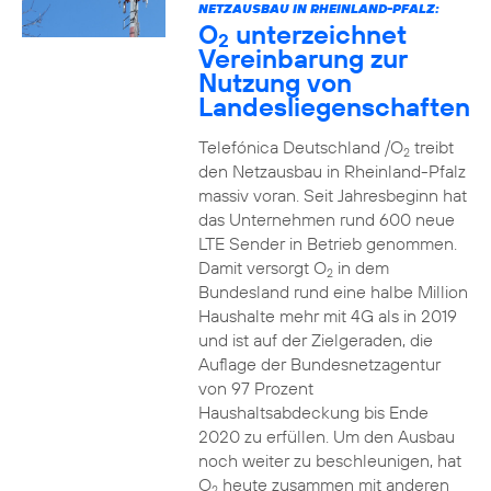
NETZAUSBAU IN RHEINLAND-PFALZ:
O
unterzeichnet
2
Vereinbarung zur
Nutzung von
Landesliegenschaften
Telefónica Deutschland /O
treibt
2
den Netzausbau in Rheinland-Pfalz
massiv voran. Seit Jahresbeginn hat
das Unternehmen rund 600 neue
LTE Sender in Betrieb genommen.
Damit versorgt O
in dem
2
Bundesland rund eine halbe Million
Haushalte mehr mit 4G als in 2019
und ist auf der Zielgeraden, die
Auflage der Bundesnetzagentur
von 97 Prozent
Haushaltsabdeckung bis Ende
2020 zu erfüllen. Um den Ausbau
noch weiter zu beschleunigen, hat
O
heute zusammen mit anderen
2