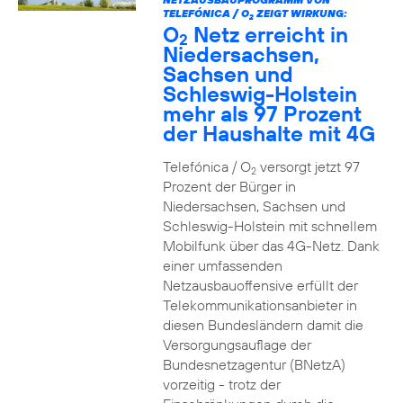
TELEFÓNICA / O
ZEIGT WIRKUNG:
2
O
Netz erreicht in
2
Niedersachsen,
Sachsen und
Schleswig-Holstein
mehr als 97 Prozent
der Haushalte mit 4G
Telefónica / O
versorgt jetzt 97
2
Prozent der Bürger in
Niedersachsen, Sachsen und
Schleswig-Holstein mit schnellem
Mobilfunk über das 4G-Netz. Dank
einer umfassenden
Netzausbauoffensive erfüllt der
Telekommunikationsanbieter in
diesen Bundesländern damit die
Versorgungsauflage der
Bundesnetzagentur (BNetzA)
vorzeitig - trotz der