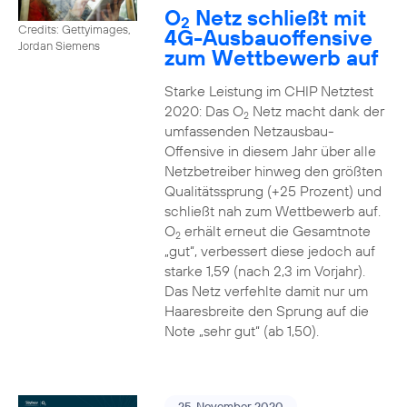
O
Netz schließt mit
2
Credits: Gettyimages,
4G-Ausbauoffensive
Jordan Siemens
zum Wettbewerb auf
Starke Leistung im CHIP Netztest
2020: Das O
Netz macht dank der
2
umfassenden Netzausbau-
Offensive in diesem Jahr über alle
Netzbetreiber hinweg den größten
Qualitätssprung (+25 Prozent) und
schließt nah zum Wettbewerb auf.
O
erhält erneut die Gesamtnote
2
„gut“, verbessert diese jedoch auf
starke 1,59 (nach 2,3 im Vorjahr).
Das Netz verfehlte damit nur um
Haaresbreite den Sprung auf die
Note „sehr gut“ (ab 1,50).
25. November 2020