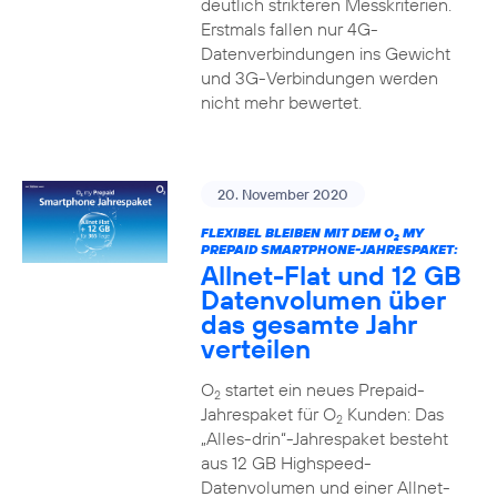
deutlich strikteren Messkriterien.
Erstmals fallen nur 4G-
Datenverbindungen ins Gewicht
und 3G-Verbindungen werden
nicht mehr bewertet.
20. November 2020
FLEXIBEL BLEIBEN MIT DEM O
MY
2
PREPAID SMARTPHONE-JAHRESPAKET:
Allnet-Flat und 12 GB
Datenvolumen über
das gesamte Jahr
verteilen
O
startet ein neues Prepaid-
2
Jahrespaket für O
Kunden: Das
2
„Alles-drin“-Jahrespaket besteht
aus 12 GB Highspeed-
Datenvolumen und einer Allnet-