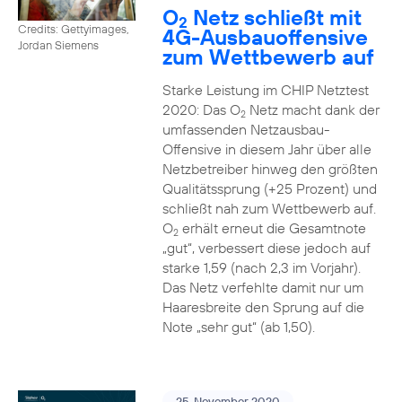
O
Netz schließt mit
2
Credits: Gettyimages,
4G-Ausbauoffensive
Jordan Siemens
zum Wettbewerb auf
Starke Leistung im CHIP Netztest
2020: Das O
Netz macht dank der
2
umfassenden Netzausbau-
Offensive in diesem Jahr über alle
Netzbetreiber hinweg den größten
Qualitätssprung (+25 Prozent) und
schließt nah zum Wettbewerb auf.
O
erhält erneut die Gesamtnote
2
„gut“, verbessert diese jedoch auf
starke 1,59 (nach 2,3 im Vorjahr).
Das Netz verfehlte damit nur um
Haaresbreite den Sprung auf die
Note „sehr gut“ (ab 1,50).
25. November 2020