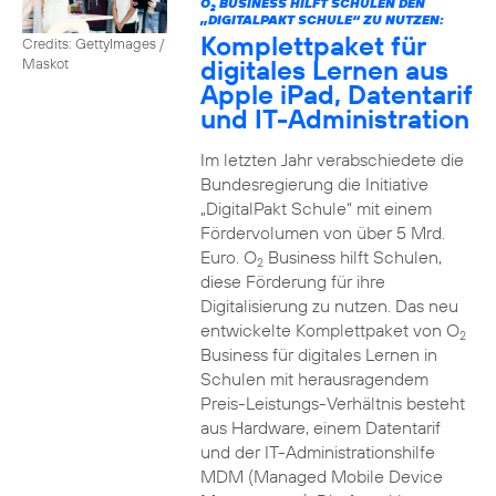
O
BUSINESS HILFT SCHULEN DEN
2
„DIGITALPAKT SCHULE“ ZU NUTZEN:
Komplettpaket für
Credits: GettyImages /
digitales Lernen aus
Maskot
Apple iPad, Datentarif
und IT-Administration
Im letzten Jahr verabschiedete die
Bundesregierung die Initiative
„DigitalPakt Schule“ mit einem
Fördervolumen von über 5 Mrd.
Euro. O
Business hilft Schulen,
2
diese Förderung für ihre
Digitalisierung zu nutzen. Das neu
entwickelte Komplettpaket von O
2
Business für digitales Lernen in
Schulen mit herausragendem
Preis-Leistungs-Verhältnis besteht
aus Hardware, einem Datentarif
und der IT-Administrationshilfe
MDM (Managed Mobile Device