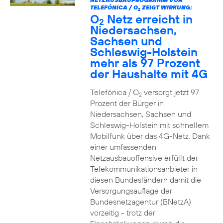
TELEFÓNICA / O
ZEIGT WIRKUNG:
2
O
Netz erreicht in
2
Niedersachsen,
Sachsen und
Schleswig-Holstein
mehr als 97 Prozent
der Haushalte mit 4G
Telefónica / O
versorgt jetzt 97
2
Prozent der Bürger in
Niedersachsen, Sachsen und
Schleswig-Holstein mit schnellem
Mobilfunk über das 4G-Netz. Dank
einer umfassenden
Netzausbauoffensive erfüllt der
Telekommunikationsanbieter in
diesen Bundesländern damit die
Versorgungsauflage der
Bundesnetzagentur (BNetzA)
vorzeitig - trotz der