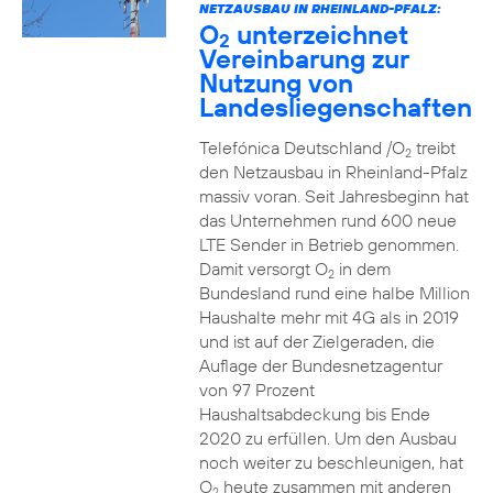
NETZAUSBAU IN RHEINLAND-PFALZ:
O
unterzeichnet
2
Vereinbarung zur
Nutzung von
Landesliegenschaften
Telefónica Deutschland /O
treibt
2
den Netzausbau in Rheinland-Pfalz
massiv voran. Seit Jahresbeginn hat
das Unternehmen rund 600 neue
LTE Sender in Betrieb genommen.
Damit versorgt O
in dem
2
Bundesland rund eine halbe Million
Haushalte mehr mit 4G als in 2019
und ist auf der Zielgeraden, die
Auflage der Bundesnetzagentur
von 97 Prozent
Haushaltsabdeckung bis Ende
2020 zu erfüllen. Um den Ausbau
noch weiter zu beschleunigen, hat
O
heute zusammen mit anderen
2