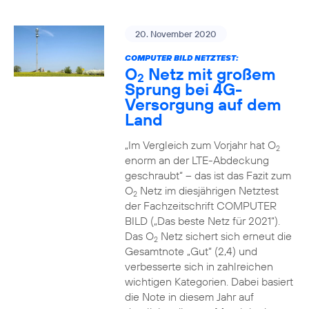
20. November 2020
COMPUTER BILD NETZTEST:
O
Netz mit großem
2
Sprung bei 4G-
Versorgung auf dem
Land
„Im Vergleich zum Vorjahr hat O
2
enorm an der LTE-Abdeckung
geschraubt“ – das ist das Fazit zum
O
Netz im diesjährigen Netztest
2
der Fachzeitschrift COMPUTER
BILD („Das beste Netz für 2021“).
Das O
Netz sichert sich erneut die
2
Gesamtnote „Gut“ (2,4) und
verbesserte sich in zahlreichen
wichtigen Kategorien. Dabei basiert
die Note in diesem Jahr auf