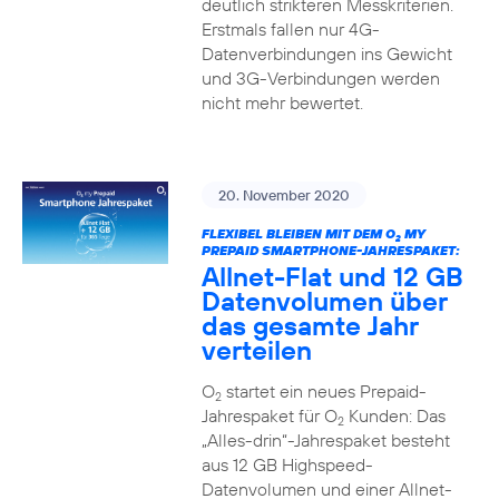
deutlich strikteren Messkriterien.
Erstmals fallen nur 4G-
Datenverbindungen ins Gewicht
und 3G-Verbindungen werden
nicht mehr bewertet.
20. November 2020
FLEXIBEL BLEIBEN MIT DEM O
MY
2
PREPAID SMARTPHONE-JAHRESPAKET:
Allnet-Flat und 12 GB
Datenvolumen über
das gesamte Jahr
verteilen
O
startet ein neues Prepaid-
2
Jahrespaket für O
Kunden: Das
2
„Alles-drin“-Jahrespaket besteht
aus 12 GB Highspeed-
Datenvolumen und einer Allnet-