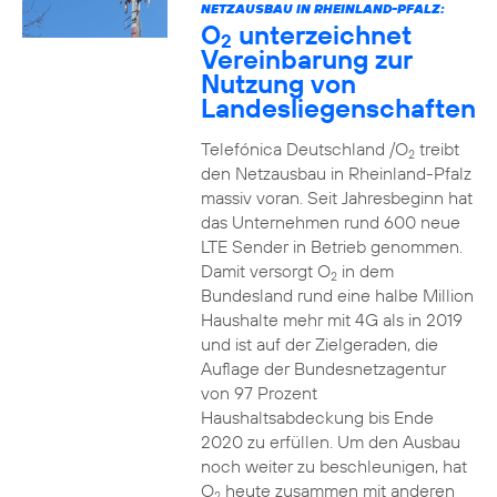
NETZAUSBAU IN RHEINLAND-PFALZ:
O
unterzeichnet
2
Vereinbarung zur
Nutzung von
Landesliegenschaften
Telefónica Deutschland /O
treibt
2
den Netzausbau in Rheinland-Pfalz
massiv voran. Seit Jahresbeginn hat
das Unternehmen rund 600 neue
LTE Sender in Betrieb genommen.
Damit versorgt O
in dem
2
Bundesland rund eine halbe Million
Haushalte mehr mit 4G als in 2019
und ist auf der Zielgeraden, die
Auflage der Bundesnetzagentur
von 97 Prozent
Haushaltsabdeckung bis Ende
2020 zu erfüllen. Um den Ausbau
noch weiter zu beschleunigen, hat
O
heute zusammen mit anderen
2