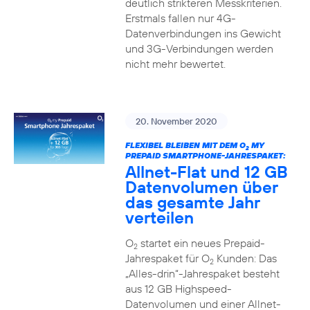
deutlich strikteren Messkriterien.
Erstmals fallen nur 4G-
Datenverbindungen ins Gewicht
und 3G-Verbindungen werden
nicht mehr bewertet.
20. November 2020
FLEXIBEL BLEIBEN MIT DEM O
MY
2
PREPAID SMARTPHONE-JAHRESPAKET:
Allnet-Flat und 12 GB
Datenvolumen über
das gesamte Jahr
verteilen
O
startet ein neues Prepaid-
2
Jahrespaket für O
Kunden: Das
2
„Alles-drin“-Jahrespaket besteht
aus 12 GB Highspeed-
Datenvolumen und einer Allnet-