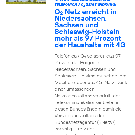
TELEFÓNICA / O
ZEIGT WIRKUNG:
2
O
Netz erreicht in
2
Niedersachsen,
Sachsen und
Schleswig-Holstein
mehr als 97 Prozent
der Haushalte mit 4G
Telefónica / O
versorgt jetzt 97
2
Prozent der Bürger in
Niedersachsen, Sachsen und
Schleswig-Holstein mit schnellem
Mobilfunk über das 4G-Netz. Dank
einer umfassenden
Netzausbauoffensive erfüllt der
Telekommunikationsanbieter in
diesen Bundesländern damit die
Versorgungsauflage der
Bundesnetzagentur (BNetzA)
vorzeitig - trotz der