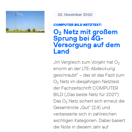
20. November 2020
COMPUTER BILD NETZTEST:
O
Netz mit großem
2
Sprung bei 4G-
Versorgung auf dem
Land
„Im Vergleich zum Vorjahr hat O
2
enorm an der LTE-Abdeckung
geschraubt“ – das ist das Fazit zum
O
Netz im diesjährigen Netztest
2
der Fachzeitschrift COMPUTER
BILD („Das beste Netz für 2021“).
Das O
Netz sichert sich erneut die
2
Gesamtnote „Gut“ (2,4) und
verbesserte sich in zahlreichen
wichtigen Kategorien. Dabei basiert
die Note in diesem Jahr auf