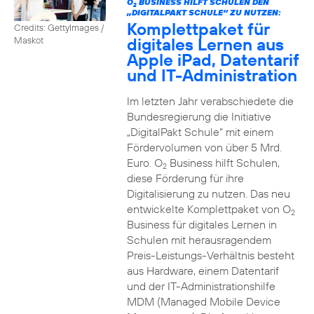
O
BUSINESS HILFT SCHULEN DEN
2
„DIGITALPAKT SCHULE“ ZU NUTZEN:
Komplettpaket für
Credits: GettyImages /
digitales Lernen aus
Maskot
Apple iPad, Datentarif
und IT-Administration
Im letzten Jahr verabschiedete die
Bundesregierung die Initiative
„DigitalPakt Schule“ mit einem
Fördervolumen von über 5 Mrd.
Euro. O
Business hilft Schulen,
2
diese Förderung für ihre
Digitalisierung zu nutzen. Das neu
entwickelte Komplettpaket von O
2
Business für digitales Lernen in
Schulen mit herausragendem
Preis-Leistungs-Verhältnis besteht
aus Hardware, einem Datentarif
und der IT-Administrationshilfe
MDM (Managed Mobile Device