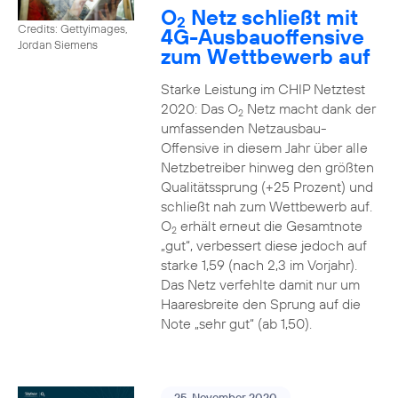
O
Netz schließt mit
2
Credits: Gettyimages,
4G-Ausbauoffensive
Jordan Siemens
zum Wettbewerb auf
Starke Leistung im CHIP Netztest
2020: Das O
Netz macht dank der
2
umfassenden Netzausbau-
Offensive in diesem Jahr über alle
Netzbetreiber hinweg den größten
Qualitätssprung (+25 Prozent) und
schließt nah zum Wettbewerb auf.
O
erhält erneut die Gesamtnote
2
„gut“, verbessert diese jedoch auf
starke 1,59 (nach 2,3 im Vorjahr).
Das Netz verfehlte damit nur um
Haaresbreite den Sprung auf die
Note „sehr gut“ (ab 1,50).
25. November 2020