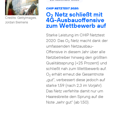
CHIP NETZTEST 2020:
O
Netz schließt mit
2
Credits: Gettyimages,
4G-Ausbauoffensive
Jordan Siemens
zum Wettbewerb auf
Starke Leistung im CHIP Netztest
2020: Das O
Netz macht dank der
2
umfassenden Netzausbau-
Offensive in diesem Jahr über alle
Netzbetreiber hinweg den größten
Qualitätssprung (+25 Prozent) und
schließt nah zum Wettbewerb auf.
O
erhält erneut die Gesamtnote
2
„gut“, verbessert diese jedoch auf
starke 1,59 (nach 2,3 im Vorjahr).
Das Netz verfehlte damit nur um
Haaresbreite den Sprung auf die
Note „sehr gut“ (ab 1,50).