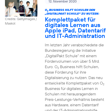
12. November 2020
O
BUSINESS HILFT SCHULEN DEN
2
„DIGITALPAKT SCHULE“ ZU NUTZEN:
Komplettpaket für
Credits: GettyImages /
digitales Lernen aus
Maskot
Apple iPad, Datentarif
und IT-Administration
Im letzten Jahr verabschiedete die
Bundesregierung die Initiative
„DigitalPakt Schule“ mit einem
Fördervolumen von über 5 Mrd.
Euro. O
Business hilft Schulen,
2
diese Förderung für ihre
Digitalisierung zu nutzen. Das neu
entwickelte Komplettpaket von O
2
Business für digitales Lernen in
Schulen mit herausragendem
Preis-Leistungs-Verhältnis besteht
aus Hardware, einem Datentarif
und der IT-Administrationshilfe