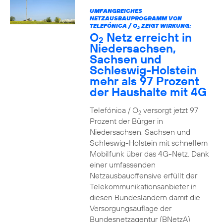
UMFANGREICHES
NETZAUSBAUPROGRAMM VON
TELEFÓNICA / O
ZEIGT WIRKUNG:
2
O
Netz erreicht in
2
Niedersachsen,
Sachsen und
Schleswig-Holstein
mehr als 97 Prozent
der Haushalte mit 4G
Telefónica / O
versorgt jetzt 97
2
Prozent der Bürger in
Niedersachsen, Sachsen und
Schleswig-Holstein mit schnellem
Mobilfunk über das 4G-Netz. Dank
einer umfassenden
Netzausbauoffensive erfüllt der
Telekommunikationsanbieter in
diesen Bundesländern damit die
Versorgungsauflage der
Bundesnetzagentur (BNetzA)