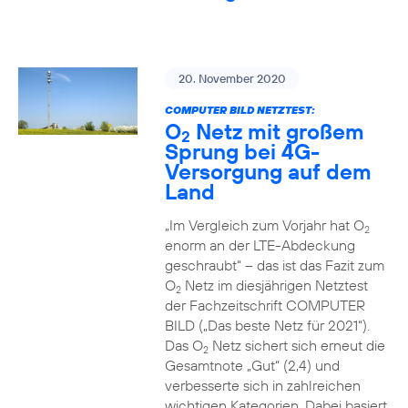
20. November 2020
COMPUTER BILD NETZTEST:
O
Netz mit großem
2
Sprung bei 4G-
Versorgung auf dem
Land
„Im Vergleich zum Vorjahr hat O
2
enorm an der LTE-Abdeckung
geschraubt“ – das ist das Fazit zum
O
Netz im diesjährigen Netztest
2
der Fachzeitschrift COMPUTER
BILD („Das beste Netz für 2021“).
Das O
Netz sichert sich erneut die
2
Gesamtnote „Gut“ (2,4) und
verbesserte sich in zahlreichen
wichtigen Kategorien. Dabei basiert