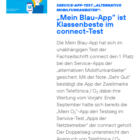
SERVICE-APP-TEST „ALTERNATIVE
MOBILFUNKANBIETER“:
„Mein Blau-App” ist
Klassenbeste im
connect-Test
Die Mein Blau-App hat sich im
unabhängigen Test der
Fachzeitschrift connect den 1. Platz
bei den Service-Apps der
„alternativen Mobilfunkanbieter“
gesichert. Mit der Note „Sehr Gut“
bestätigt die App der Zweitmarke
von Telefónica / O
dabei ihre
2
Wertung vom Vorjahr. Ende
September hatte sich bereits die
„Mein O
“-App den Testsieg im
2
Service-Test „Apps der
Netzbetreiber“ der connect geholt.
Der Doppelsieg unterstreicht den
Anspruch von Telefónica / O
,