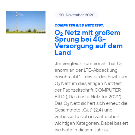
20. November 2020
COMPUTER BILD NETZTEST:
O
Netz mit großem
2
Sprung bei 4G-
Versorgung auf dem
Land
„Im Vergleich zum Vorjahr hat O
2
enorm an der LTE-Abdeckung
geschraubt“ – das ist das Fazit zum
O
Netz im diesjährigen Netztest
2
der Fachzeitschrift COMPUTER
BILD („Das beste Netz für 2021“).
Das O
Netz sichert sich erneut die
2
Gesamtnote „Gut“ (2,4) und
verbesserte sich in zahlreichen
wichtigen Kategorien. Dabei basiert
die Note in diesem Jahr auf