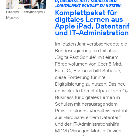
O
BUSINESS HILFT SCHULEN DEN
2
„DIGITALPAKT SCHULE“ ZU NUTZEN:
Komplettpaket für
Credits: GettyImages /
digitales Lernen aus
Maskot
Apple iPad, Datentarif
und IT-Administration
Im letzten Jahr verabschiedete die
Bundesregierung die Initiative
„DigitalPakt Schule“ mit einem
Fördervolumen von über 5 Mrd.
Euro. O
Business hilft Schulen,
2
diese Förderung für ihre
Digitalisierung zu nutzen. Das neu
entwickelte Komplettpaket von O
2
Business für digitales Lernen in
Schulen mit herausragendem
Preis-Leistungs-Verhältnis besteht
aus Hardware, einem Datentarif
und der IT-Administrationshilfe
MDM (Managed Mobile Device