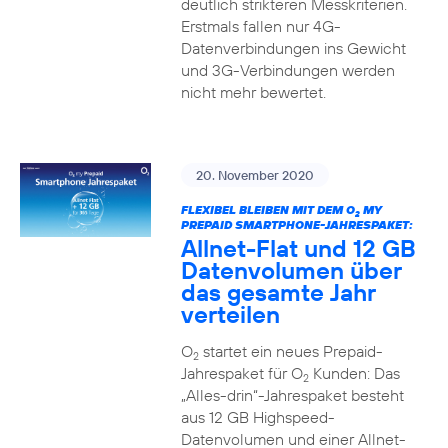
deutlich strikteren Messkriterien.
Erstmals fallen nur 4G-
Datenverbindungen ins Gewicht
und 3G-Verbindungen werden
nicht mehr bewertet.
20. November 2020
FLEXIBEL BLEIBEN MIT DEM O
MY
2
PREPAID SMARTPHONE-JAHRESPAKET:
Allnet-Flat und 12 GB
Datenvolumen über
das gesamte Jahr
verteilen
O
startet ein neues Prepaid-
2
Jahrespaket für O
Kunden: Das
2
„Alles-drin“-Jahrespaket besteht
aus 12 GB Highspeed-
Datenvolumen und einer Allnet-