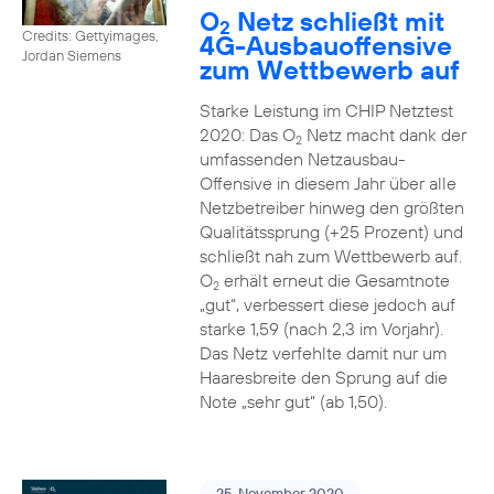
O
Netz schließt mit
2
Credits: Gettyimages,
4G-Ausbauoffensive
Jordan Siemens
zum Wettbewerb auf
Starke Leistung im CHIP Netztest
2020: Das O
Netz macht dank der
2
umfassenden Netzausbau-
Offensive in diesem Jahr über alle
Netzbetreiber hinweg den größten
Qualitätssprung (+25 Prozent) und
schließt nah zum Wettbewerb auf.
O
erhält erneut die Gesamtnote
2
„gut“, verbessert diese jedoch auf
starke 1,59 (nach 2,3 im Vorjahr).
Das Netz verfehlte damit nur um
Haaresbreite den Sprung auf die
Note „sehr gut“ (ab 1,50).
25. November 2020