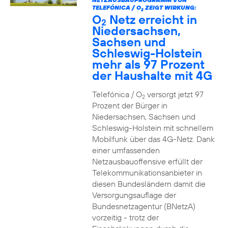
TELEFÓNICA / O
ZEIGT WIRKUNG:
2
O
Netz erreicht in
2
Niedersachsen,
Sachsen und
Schleswig-Holstein
mehr als 97 Prozent
der Haushalte mit 4G
Telefónica / O
versorgt jetzt 97
2
Prozent der Bürger in
Niedersachsen, Sachsen und
Schleswig-Holstein mit schnellem
Mobilfunk über das 4G-Netz. Dank
einer umfassenden
Netzausbauoffensive erfüllt der
Telekommunikationsanbieter in
diesen Bundesländern damit die
Versorgungsauflage der
Bundesnetzagentur (BNetzA)
vorzeitig - trotz der