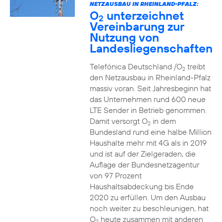
NETZAUSBAU IN RHEINLAND-PFALZ:
O
unterzeichnet
2
Vereinbarung zur
Nutzung von
Landesliegenschaften
Telefónica Deutschland /O
treibt
2
den Netzausbau in Rheinland-Pfalz
massiv voran. Seit Jahresbeginn hat
das Unternehmen rund 600 neue
LTE Sender in Betrieb genommen.
Damit versorgt O
in dem
2
Bundesland rund eine halbe Million
Haushalte mehr mit 4G als in 2019
und ist auf der Zielgeraden, die
Auflage der Bundesnetzagentur
von 97 Prozent
Haushaltsabdeckung bis Ende
2020 zu erfüllen. Um den Ausbau
noch weiter zu beschleunigen, hat
O
heute zusammen mit anderen
2