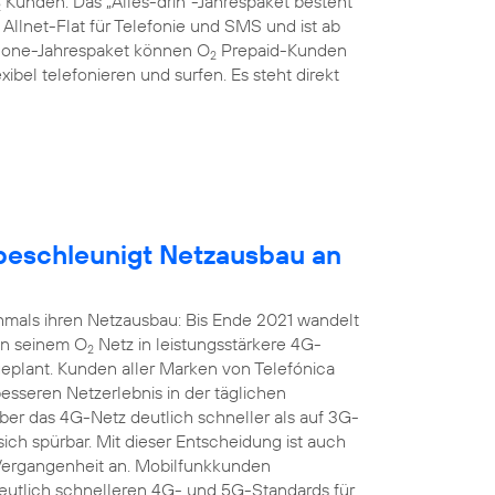
Kunden: Das „Alles-drin“-Jahrespaket besteht
2
llnet-Flat für Telefonie und SMS und ist ab
hone-Jahrespaket können O
Prepaid-Kunden
2
xibel telefonieren und surfen. Es steht direkt
eschleunigt Netzausbau an
mals ihren Netzausbau: Bis Ende 2021 wandelt
in seinem O
Netz in leistungsstärkere 4G-
2
geplant. Kunden aller Marken von Telefónica
seren Netzerlebnis in der täglichen
r das 4G-Netz deutlich schneller als auf 3G-
sich spürbar. Mit dieser Entscheidung ist auch
 Vergangenheit an. Mobilfunkkunden
 deutlich schnelleren 4G- und 5G-Standards für