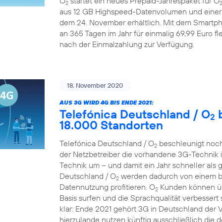
O
startet ein neues Prepaid-Jahrespaket für O
2
aus 12 GB Highspeed-Datenvolumen und einer A
dem 24. November erhältlich. Mit dem Smartp
an 365 Tagen im Jahr für einmalig 69,99 Euro fle
nach der Einmalzahlung zur Verfügung.
18. November 2020
AUS 3G WIRD 4G BIS ENDE 2021:
Telefónica Deutschland / O
b
2
18.000 Standorten
Telefónica Deutschland / O
beschleunigt noch
2
der Netzbetreiber die vorhandene 3G-Technik 
Technik um – und damit ein Jahr schneller als 
Deutschland / O
werden dadurch von einem bes
2
Datennutzung profitieren. O
Kunden können übe
2
Basis surfen und die Sprachqualität verbessert 
klar: Ende 2021 gehört 3G in Deutschland der
hierzulande nutzen künftig ausschließlich die