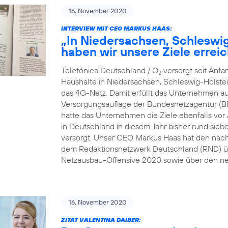
16. November 2020
INTERVIEW MIT CEO MARKUS HAAS:
„In Niedersachsen, Schleswi
haben wir unsere Ziele erreic
Telefónica Deutschland / O
versorgt seit Anf
2
Haushalte in Niedersachsen, Schleswig-Holste
das 4G-Netz. Damit erfüllt das Unternehmen au
Versorgungsauflage der Bundesnetzagentur (B
hatte das Unternehmen die Ziele ebenfalls vor A
in Deutschland in diesem Jahr bisher rund sie
versorgt. Unser CEO Markus Haas hat den näc
dem Redaktionsnetzwerk Deutschland (RND) üb
Netzausbau-Offensive 2020 sowie über den ne
16. November 2020
ZITAT VALENTINA DAIBER: