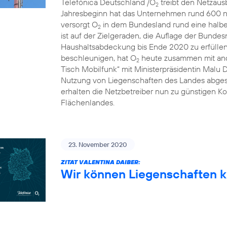
Telefónica Deutschland /O
treibt den Netzausb
2
Jahresbeginn hat das Unternehmen rund 600 n
versorgt O
in dem Bundesland rund eine halbe 
2
ist auf der Zielgeraden, die Auflage der Bunde
Haushaltsabdeckung bis Ende 2020 zu erfülle
beschleunigen, hat O
heute zusammen mit and
2
Tisch Mobilfunk“ mit Ministerpräsidentin Malu 
Nutzung von Liegenschaften des Landes abgesc
erhalten die Netzbetreiber nun zu günstigen Ko
Flächenlandes.
23. November 2020
ZITAT VALENTINA DAIBER:
Wir können Liegenschaften k