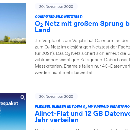
20. November 2020
COMPUTER BILD NETZTEST:
O
Netz mit großem Sprung b
2
Land
„Im Vergleich zum Vorjahr hat O
enorm an der L
2
zum O
Netz im diesjährigen Netztest der Fac
2
für 2021“). Das O
Netz sichert sich erneut die 
2
zahlreichen wichtigen Kategorien. Dabei basiert
Messkriterien. Erstmals fallen nur 4G-Datenv
werden nicht mehr bewertet.
20. November 2020
FLEXIBEL BLEIBEN MIT DEM O
MY PREPAID SMARTPHO
2
Allnet-Flat und 12 GB Daten
Jahr verteilen