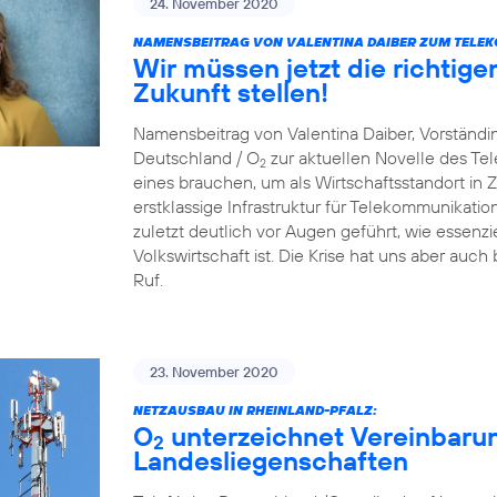
24. November 2020
NAMENSBEITRAG VON VALENTINA DAIBER ZUM TELE
Wir müssen jetzt die richtige
Zukunft stellen!
Namensbeitrag von Valentina Daiber, Vorständin
Deutschland / O
zur aktuellen Novelle des T
2
eines brauchen, um als Wirtschaftsstandort in Zu
erstklassige Infrastruktur für Telekommunikat
zuletzt deutlich vor Augen geführt, wie essenzie
Volkswirtschaft ist. Die Krise hat uns aber auch
Ruf.
23. November 2020
NETZAUSBAU IN RHEINLAND-PFALZ:
O
unterzeichnet Vereinbaru
2
Landesliegenschaften