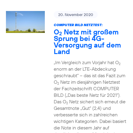
20. November 2020
COMPUTER BILD NETZTEST:
O
Netz mit großem
2
Sprung bei 4G-
Versorgung auf dem
Land
„Im Vergleich zum Vorjahr hat O
2
enorm an der LTE-Abdeckung
geschraubt“ – das ist das Fazit zum
O
Netz im diesjährigen Netztest
2
der Fachzeitschrift COMPUTER
BILD („Das beste Netz für 2021“).
Das O
Netz sichert sich erneut die
2
Gesamtnote „Gut“ (2,4) und
verbesserte sich in zahlreichen
wichtigen Kategorien. Dabei basiert
die Note in diesem Jahr auf