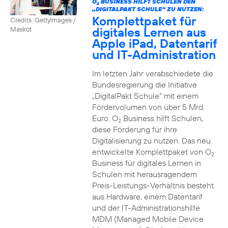
O
BUSINESS HILFT SCHULEN DEN
2
„DIGITALPAKT SCHULE“ ZU NUTZEN:
Komplettpaket für
Credits: GettyImages /
digitales Lernen aus
Maskot
Apple iPad, Datentarif
und IT-Administration
Im letzten Jahr verabschiedete die
Bundesregierung die Initiative
„DigitalPakt Schule“ mit einem
Fördervolumen von über 5 Mrd.
Euro. O
Business hilft Schulen,
2
diese Förderung für ihre
Digitalisierung zu nutzen. Das neu
entwickelte Komplettpaket von O
2
Business für digitales Lernen in
Schulen mit herausragendem
Preis-Leistungs-Verhältnis besteht
aus Hardware, einem Datentarif
und der IT-Administrationshilfe
MDM (Managed Mobile Device