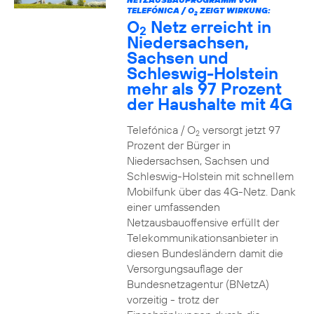
TELEFÓNICA / O
ZEIGT WIRKUNG:
2
O
Netz erreicht in
2
Niedersachsen,
Sachsen und
Schleswig-Holstein
mehr als 97 Prozent
der Haushalte mit 4G
Telefónica / O
versorgt jetzt 97
2
Prozent der Bürger in
Niedersachsen, Sachsen und
Schleswig-Holstein mit schnellem
Mobilfunk über das 4G-Netz. Dank
einer umfassenden
Netzausbauoffensive erfüllt der
Telekommunikationsanbieter in
diesen Bundesländern damit die
Versorgungsauflage der
Bundesnetzagentur (BNetzA)
vorzeitig - trotz der