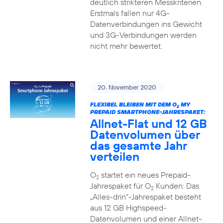
deutlich strikteren Messkriterien.
Erstmals fallen nur 4G-
Datenverbindungen ins Gewicht
und 3G-Verbindungen werden
nicht mehr bewertet.
20. November 2020
FLEXIBEL BLEIBEN MIT DEM O
MY
2
PREPAID SMARTPHONE-JAHRESPAKET:
Allnet-Flat und 12 GB
Datenvolumen über
das gesamte Jahr
verteilen
O
startet ein neues Prepaid-
2
Jahrespaket für O
Kunden: Das
2
„Alles-drin“-Jahrespaket besteht
aus 12 GB Highspeed-
Datenvolumen und einer Allnet-