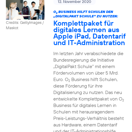
12. November 2020
O
BUSINESS HILFT SCHULEN DEN
2
„DIGITALPAKT SCHULE“ ZU NUTZEN:
Komplettpaket für
Credits: GettyImages /
digitales Lernen aus
Maskot
Apple iPad, Datentarif
und IT-Administration
Im letzten Jahr verabschiedete die
Bundesregierung die Initiative
„DigitalPakt Schule“ mit einem
Fördervolumen von über 5 Mrd.
Euro. O
Business hilft Schulen,
2
diese Förderung für ihre
Digitalisierung zu nutzen. Das neu
entwickelte Komplettpaket von O
2
Business für digitales Lernen in
Schulen mit herausragendem
Preis-Leistungs-Verhältnis besteht
aus Hardware, einem Datentarif
und der IT-Administrationshilfe