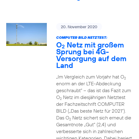
20. November 2020
COMPUTER BILD NETZTEST:
O
Netz mit großem
2
Sprung bei 4G-
Versorgung auf dem
Land
„Im Vergleich zum Vorjahr hat O
2
enorm an der LTE-Abdeckung
geschraubt“ – das ist das Fazit zum
O
Netz im diesjährigen Netztest
2
der Fachzeitschrift COMPUTER
BILD („Das beste Netz für 2021“).
Das O
Netz sichert sich erneut die
2
Gesamtnote „Gut“ (2,4) und
verbesserte sich in zahlreichen
wichtigen Kategorien. Dabei basiert