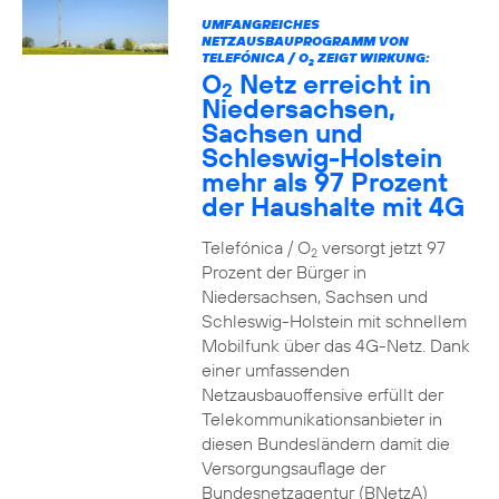
UMFANGREICHES
NETZAUSBAUPROGRAMM VON
TELEFÓNICA / O
ZEIGT WIRKUNG:
2
O
Netz erreicht in
2
Niedersachsen,
Sachsen und
Schleswig-Holstein
mehr als 97 Prozent
der Haushalte mit 4G
Telefónica / O
versorgt jetzt 97
2
Prozent der Bürger in
Niedersachsen, Sachsen und
Schleswig-Holstein mit schnellem
Mobilfunk über das 4G-Netz. Dank
einer umfassenden
Netzausbauoffensive erfüllt der
Telekommunikationsanbieter in
diesen Bundesländern damit die
Versorgungsauflage der
Bundesnetzagentur (BNetzA)