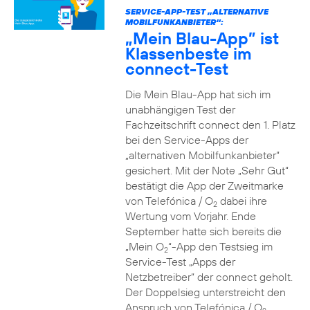
SERVICE-APP-TEST „ALTERNATIVE
MOBILFUNKANBIETER“:
„Mein Blau-App” ist
Klassenbeste im
connect-Test
Die Mein Blau-App hat sich im
unabhängigen Test der
Fachzeitschrift connect den 1. Platz
bei den Service-Apps der
„alternativen Mobilfunkanbieter“
gesichert. Mit der Note „Sehr Gut“
bestätigt die App der Zweitmarke
von Telefónica / O
dabei ihre
2
Wertung vom Vorjahr. Ende
September hatte sich bereits die
„Mein O
“-App den Testsieg im
2
Service-Test „Apps der
Netzbetreiber“ der connect geholt.
Der Doppelsieg unterstreicht den
Anspruch von Telefónica / O
,