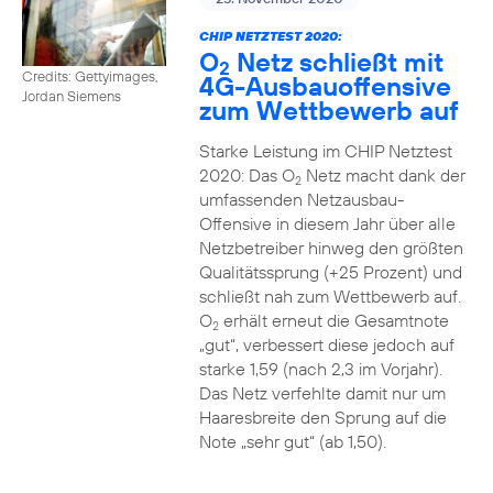
CHIP NETZTEST 2020:
O
Netz schließt mit
2
Credits: Gettyimages,
4G-Ausbauoffensive
Jordan Siemens
zum Wettbewerb auf
Starke Leistung im CHIP Netztest
2020: Das O
Netz macht dank der
2
umfassenden Netzausbau-
Offensive in diesem Jahr über alle
Netzbetreiber hinweg den größten
Qualitätssprung (+25 Prozent) und
schließt nah zum Wettbewerb auf.
O
erhält erneut die Gesamtnote
2
„gut“, verbessert diese jedoch auf
starke 1,59 (nach 2,3 im Vorjahr).
Das Netz verfehlte damit nur um
Haaresbreite den Sprung auf die
Note „sehr gut“ (ab 1,50).