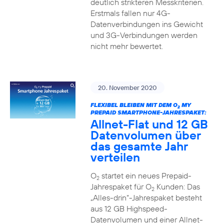
deutlich strikteren Messkriterien.
Erstmals fallen nur 4G-
Datenverbindungen ins Gewicht
und 3G-Verbindungen werden
nicht mehr bewertet.
20. November 2020
FLEXIBEL BLEIBEN MIT DEM O
MY
2
PREPAID SMARTPHONE-JAHRESPAKET:
Allnet-Flat und 12 GB
Datenvolumen über
das gesamte Jahr
verteilen
O
startet ein neues Prepaid-
2
Jahrespaket für O
Kunden: Das
2
„Alles-drin“-Jahrespaket besteht
aus 12 GB Highspeed-
Datenvolumen und einer Allnet-