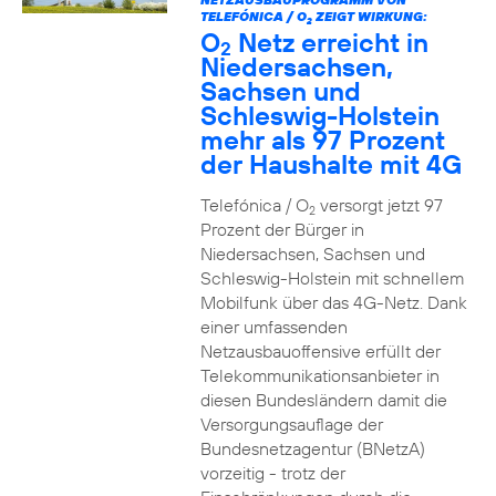
TELEFÓNICA / O
ZEIGT WIRKUNG:
2
O
Netz erreicht in
2
Niedersachsen,
Sachsen und
Schleswig-Holstein
mehr als 97 Prozent
der Haushalte mit 4G
Telefónica / O
versorgt jetzt 97
2
Prozent der Bürger in
Niedersachsen, Sachsen und
Schleswig-Holstein mit schnellem
Mobilfunk über das 4G-Netz. Dank
einer umfassenden
Netzausbauoffensive erfüllt der
Telekommunikationsanbieter in
diesen Bundesländern damit die
Versorgungsauflage der
Bundesnetzagentur (BNetzA)
vorzeitig - trotz der