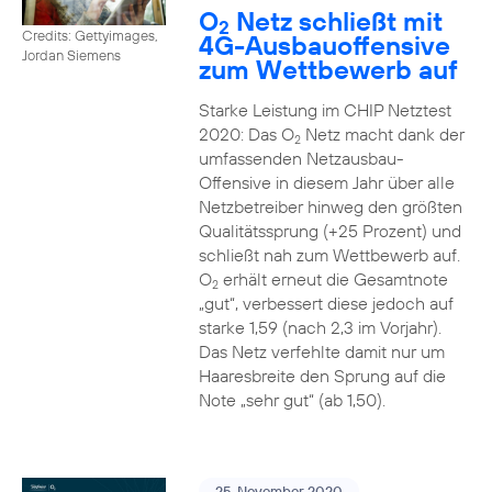
O
Netz schließt mit
2
Credits: Gettyimages,
4G-Ausbauoffensive
Jordan Siemens
zum Wettbewerb auf
Starke Leistung im CHIP Netztest
2020: Das O
Netz macht dank der
2
umfassenden Netzausbau-
Offensive in diesem Jahr über alle
Netzbetreiber hinweg den größten
Qualitätssprung (+25 Prozent) und
schließt nah zum Wettbewerb auf.
O
erhält erneut die Gesamtnote
2
„gut“, verbessert diese jedoch auf
starke 1,59 (nach 2,3 im Vorjahr).
Das Netz verfehlte damit nur um
Haaresbreite den Sprung auf die
Note „sehr gut“ (ab 1,50).
25. November 2020