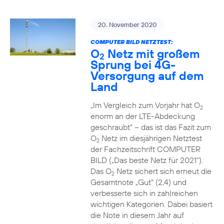
20. November 2020
COMPUTER BILD NETZTEST:
O
Netz mit großem
2
Sprung bei 4G-
Versorgung auf dem
Land
„Im Vergleich zum Vorjahr hat O
2
enorm an der LTE-Abdeckung
geschraubt“ – das ist das Fazit zum
O
Netz im diesjährigen Netztest
2
der Fachzeitschrift COMPUTER
BILD („Das beste Netz für 2021“).
Das O
Netz sichert sich erneut die
2
Gesamtnote „Gut“ (2,4) und
verbesserte sich in zahlreichen
wichtigen Kategorien. Dabei basiert
die Note in diesem Jahr auf