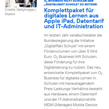
O
BUSINESS HILFT SCHULEN DEN
2
„DIGITALPAKT SCHULE“ ZU NUTZEN:
Komplettpaket für
Credits: GettyImages /
digitales Lernen aus
Maskot
Apple iPad, Datentarif
und IT-Administration
Im letzten Jahr verabschiedete die
Bundesregierung die Initiative
„DigitalPakt Schule“ mit einem
Fördervolumen von über 5 Mrd.
Euro. O
Business hilft Schulen,
2
diese Förderung für ihre
Digitalisierung zu nutzen. Das neu
entwickelte Komplettpaket von O
2
Business für digitales Lernen in
Schulen mit herausragendem
Preis-Leistungs-Verhältnis besteht
aus Hardware, einem Datentarif
und der IT-Administrationshilfe
MDM (Managed Mobile Device