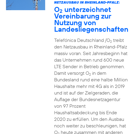
NETZAUSBAU IN RHEINLAND-PFALZ:
O
unterzeichnet
2
Vereinbarung zur
Nutzung von
Landesliegenschaften
Telefónica Deutschland /O
treibt
2
den Netzausbau in Rheinland-Pfalz
massiv voran. Seit Jahresbeginn hat
das Unternehmen rund 600 neue
LTE Sender in Betrieb genommen.
Damit versorgt O
in dem
2
Bundesland rund eine halbe Million
Haushalte mehr mit 4G als in 2019
und ist auf der Zielgeraden, die
Auflage der Bundesnetzagentur
von 97 Prozent
Haushaltsabdeckung bis Ende
2020 zu erfüllen. Um den Ausbau
noch weiter zu beschleunigen, hat
O
heute zusammen mit anderen
2