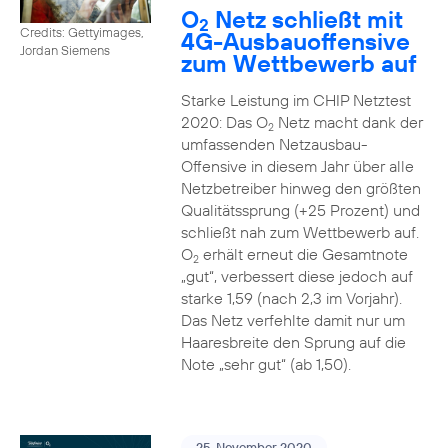
O
Netz schließt mit
2
Credits: Gettyimages,
4G-Ausbauoffensive
Jordan Siemens
zum Wettbewerb auf
Starke Leistung im CHIP Netztest
2020: Das O
Netz macht dank der
2
umfassenden Netzausbau-
Offensive in diesem Jahr über alle
Netzbetreiber hinweg den größten
Qualitätssprung (+25 Prozent) und
schließt nah zum Wettbewerb auf.
O
erhält erneut die Gesamtnote
2
„gut“, verbessert diese jedoch auf
starke 1,59 (nach 2,3 im Vorjahr).
Das Netz verfehlte damit nur um
Haaresbreite den Sprung auf die
Note „sehr gut“ (ab 1,50).
25. November 2020