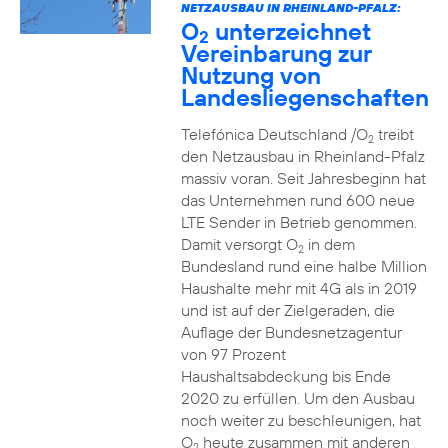
NETZAUSBAU IN RHEINLAND-PFALZ:
O
unterzeichnet
2
Vereinbarung zur
Nutzung von
Landesliegenschaften
Telefónica Deutschland /O
treibt
2
den Netzausbau in Rheinland-Pfalz
massiv voran. Seit Jahresbeginn hat
das Unternehmen rund 600 neue
LTE Sender in Betrieb genommen.
Damit versorgt O
in dem
2
Bundesland rund eine halbe Million
Haushalte mehr mit 4G als in 2019
und ist auf der Zielgeraden, die
Auflage der Bundesnetzagentur
von 97 Prozent
Haushaltsabdeckung bis Ende
2020 zu erfüllen. Um den Ausbau
noch weiter zu beschleunigen, hat
O
heute zusammen mit anderen
2