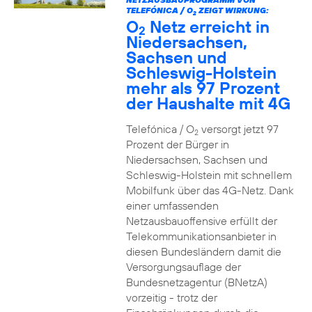
TELEFÓNICA / O
ZEIGT WIRKUNG:
2
O
Netz erreicht in
2
Niedersachsen,
Sachsen und
Schleswig-Holstein
mehr als 97 Prozent
der Haushalte mit 4G
Telefónica / O
versorgt jetzt 97
2
Prozent der Bürger in
Niedersachsen, Sachsen und
Schleswig-Holstein mit schnellem
Mobilfunk über das 4G-Netz. Dank
einer umfassenden
Netzausbauoffensive erfüllt der
Telekommunikationsanbieter in
diesen Bundesländern damit die
Versorgungsauflage der
Bundesnetzagentur (BNetzA)
vorzeitig - trotz der