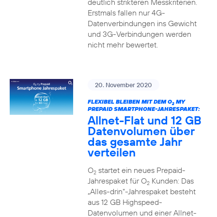
deutlich strikteren Messkriterien.
Erstmals fallen nur 4G-
Datenverbindungen ins Gewicht
und 3G-Verbindungen werden
nicht mehr bewertet.
20. November 2020
FLEXIBEL BLEIBEN MIT DEM O
MY
2
PREPAID SMARTPHONE-JAHRESPAKET:
Allnet-Flat und 12 GB
Datenvolumen über
das gesamte Jahr
verteilen
O
startet ein neues Prepaid-
2
Jahrespaket für O
Kunden: Das
2
„Alles-drin“-Jahrespaket besteht
aus 12 GB Highspeed-
Datenvolumen und einer Allnet-