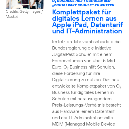
O
BUSINESS HILFT SCHULEN DEN
2
„DIGITALPAKT SCHULE“ ZU NUTZEN:
Komplettpaket für
Credits: GettyImages /
digitales Lernen aus
Maskot
Apple iPad, Datentarif
und IT-Administration
Im letzten Jahr verabschiedete die
Bundesregierung die Initiative
„DigitalPakt Schule“ mit einem
Fördervolumen von über 5 Mrd.
Euro. O
Business hilft Schulen,
2
diese Förderung für ihre
Digitalisierung zu nutzen. Das neu
entwickelte Komplettpaket von O
2
Business für digitales Lernen in
Schulen mit herausragendem
Preis-Leistungs-Verhältnis besteht
aus Hardware, einem Datentarif
und der IT-Administrationshilfe
MDM (Managed Mobile Device