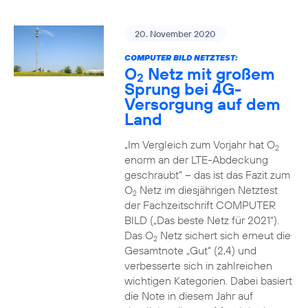
20. November 2020
COMPUTER BILD NETZTEST:
O
Netz mit großem
2
Sprung bei 4G-
Versorgung auf dem
Land
„Im Vergleich zum Vorjahr hat O
2
enorm an der LTE-Abdeckung
geschraubt“ – das ist das Fazit zum
O
Netz im diesjährigen Netztest
2
der Fachzeitschrift COMPUTER
BILD („Das beste Netz für 2021“).
Das O
Netz sichert sich erneut die
2
Gesamtnote „Gut“ (2,4) und
verbesserte sich in zahlreichen
wichtigen Kategorien. Dabei basiert
die Note in diesem Jahr auf