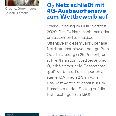
O
Netz schließt mit
2
Credits: Gettyimages,
4G-Ausbauoffensive
Jordan Siemens
zum Wettbewerb auf
Starke Leistung im CHIP Netztest
2020: Das O
Netz macht dank der
2
umfassenden Netzausbau-
Offensive in diesem Jahr über alle
Netzbetreiber hinweg den größten
Qualitätssprung (+25 Prozent) und
schließt nah zum Wettbewerb auf.
O
erhält erneut die Gesamtnote
2
„gut“, verbessert diese jedoch auf
starke 1,59 (nach 2,3 im Vorjahr).
Das Netz verfehlte damit nur um
Haaresbreite den Sprung auf die
Note „sehr gut“ (ab 1,50).
25. November 2020