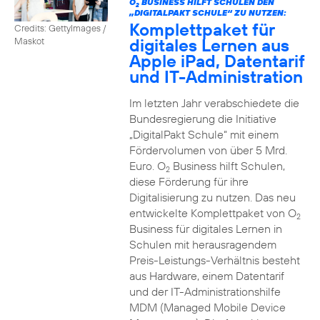
O
BUSINESS HILFT SCHULEN DEN
2
„DIGITALPAKT SCHULE“ ZU NUTZEN:
Komplettpaket für
Credits: GettyImages /
digitales Lernen aus
Maskot
Apple iPad, Datentarif
und IT-Administration
Im letzten Jahr verabschiedete die
Bundesregierung die Initiative
„DigitalPakt Schule“ mit einem
Fördervolumen von über 5 Mrd.
Euro. O
Business hilft Schulen,
2
diese Förderung für ihre
Digitalisierung zu nutzen. Das neu
entwickelte Komplettpaket von O
2
Business für digitales Lernen in
Schulen mit herausragendem
Preis-Leistungs-Verhältnis besteht
aus Hardware, einem Datentarif
und der IT-Administrationshilfe
MDM (Managed Mobile Device