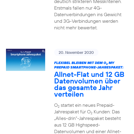
deutlich strikteren Messkriterien.
Erstmals fallen nur 4G-
Datenverbindungen ins Gewicht
und 3G-Verbindungen werden
nicht mehr bewertet.
20. November 2020
FLEXIBEL BLEIBEN MIT DEM O
MY
2
PREPAID SMARTPHONE-JAHRESPAKET:
Allnet-Flat und 12 GB
Datenvolumen über
das gesamte Jahr
verteilen
O
startet ein neues Prepaid-
2
Jahrespaket für O
Kunden: Das
2
„Alles-drin“-Jahrespaket besteht
aus 12 GB Highspeed-
Datenvolumen und einer Allnet-