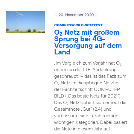
20. November 2020
COMPUTER BILD NETZTEST:
O
Netz mit großem
2
Sprung bei 4G-
Versorgung auf dem
Land
„Im Vergleich zum Vorjahr hat O
2
enorm an der LTE-Abdeckung
geschraubt“ – das ist das Fazit zum
O
Netz im diesjährigen Netztest
2
der Fachzeitschrift COMPUTER
BILD („Das beste Netz für 2021“).
Das O
Netz sichert sich erneut die
2
Gesamtnote „Gut“ (2,4) und
verbesserte sich in zahlreichen
wichtigen Kategorien. Dabei basiert
die Note in diesem Jahr auf