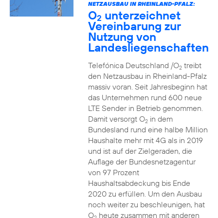
NETZAUSBAU IN RHEINLAND-PFALZ:
O
unterzeichnet
2
Vereinbarung zur
Nutzung von
Landesliegenschaften
Telefónica Deutschland /O
treibt
2
den Netzausbau in Rheinland-Pfalz
massiv voran. Seit Jahresbeginn hat
das Unternehmen rund 600 neue
LTE Sender in Betrieb genommen.
Damit versorgt O
in dem
2
Bundesland rund eine halbe Million
Haushalte mehr mit 4G als in 2019
und ist auf der Zielgeraden, die
Auflage der Bundesnetzagentur
von 97 Prozent
Haushaltsabdeckung bis Ende
2020 zu erfüllen. Um den Ausbau
noch weiter zu beschleunigen, hat
O
heute zusammen mit anderen
2