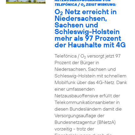
TELEFÓNICA / O
ZEIGT WIRKUNG:
2
O
Netz erreicht in
2
Niedersachsen,
Sachsen und
Schleswig-Holstein
mehr als 97 Prozent
der Haushalte mit 4G
Telefónica / O
versorgt jetzt 97
2
Prozent der Bürger in
Niedersachsen, Sachsen und
Schleswig-Holstein mit schnellem
Mobilfunk über das 4G-Netz. Dank
einer umfassenden
Netzausbauoffensive erfüllt der
Telekommunikationsanbieter in
diesen Bundesländern damit die
Versorgungsauflage der
Bundesnetzagentur (BNetzA)
vorzeitig - trotz der