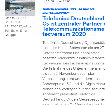
26. Oktober 2020
THEMENSCHWERPUNKT „5G UND DIE
DIGITALISIERUNG“:
Telefónica Deutschland
Credits: LABOR
O
ist zentraler Partner 
WELTENBAU
2
STUTTGART, editor:
Telekommunikationsme
Tom Exner, Elmar
tecversum 2020
Gauggel
Telefónica Deutschland / O
unterstütz
2
einer der Haupt-Sponsoren die am 27.
Oktober startende und hochkarätig
besetzte Telekommunikationsveransta
„tecversum“ des Fachmagazins connec
Die Teilnahme des Unternehmens an 
bis zum 2. November dauernden
Veranstaltung steht unter dem inhaltl
Schwerpunkt „5G und die Digitalisieru
Neben den Vorträgen auf der „tecver
Konferenz präsentiert Telefónica
Deutschland / O
den Messebesucher
2
einem virtuellen O
Messestand ein br