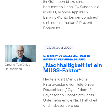
ihr Guthaben bis zu einer
bestimmten Höhe. O
Kunden, die
2
in die O
Money-App ihr O
2
2
Banking-Konto bei der comdirect
einbinden, erhalten 2 Prozent
Bonuszins.
22. Oktober 2020
CFO MARKUS ROLLE AUF DEM 14.
BAYERISCHEN FINANZGIPFEL:
„Nachhaltigkeit ist ein
Credits: Telefónica
MUSS-Faktor“
Deutschland
Heute erklärt Markus Rolle,
Finanzvorstand von Telefónica
Deutschland / O
, auf dem 14.
2
Bayerischen Finanzgipfel, dass
Unternehmen die Nachhaltigkeit
und insbesondere die