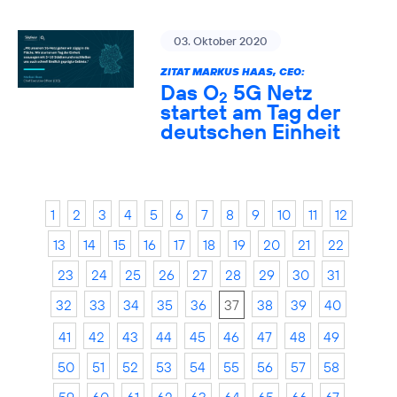
03. Oktober 2020
ZITAT MARKUS HAAS, CEO:
Das O
5G Netz
2
startet am Tag der
deutschen Einheit
1
2
3
4
5
6
7
8
9
10
11
12
13
14
15
16
17
18
19
20
21
22
23
24
25
26
27
28
29
30
31
32
33
34
35
36
37
38
39
40
41
42
43
44
45
46
47
48
49
50
51
52
53
54
55
56
57
58