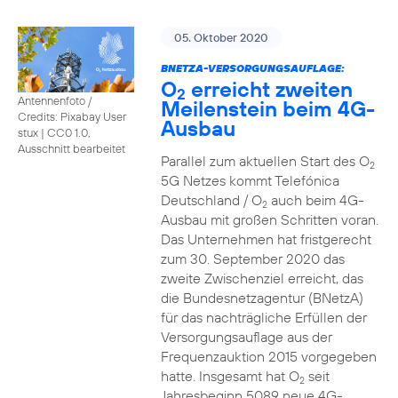
05. Oktober 2020
BNETZA-VERSORGUNGSAUFLAGE:
O
erreicht zweiten
2
Antennenfoto /
Meilenstein beim 4G-
Credits: Pixabay User
Ausbau
stux
|
CC0 1.0,
Ausschnitt bearbeitet
Parallel zum aktuellen Start des O
2
5G Netzes kommt Telefónica
Deutschland / O
auch beim 4G-
2
Ausbau mit großen Schritten voran.
Das Unternehmen hat fristgerecht
zum 30. September 2020 das
zweite Zwischenziel erreicht, das
die Bundesnetzagentur (BNetzA)
für das nachträgliche Erfüllen der
Versorgungsauflage aus der
Frequenzauktion 2015 vorgegeben
hatte. Insgesamt hat O
seit
2
Jahresbeginn 5089 neue 4G-