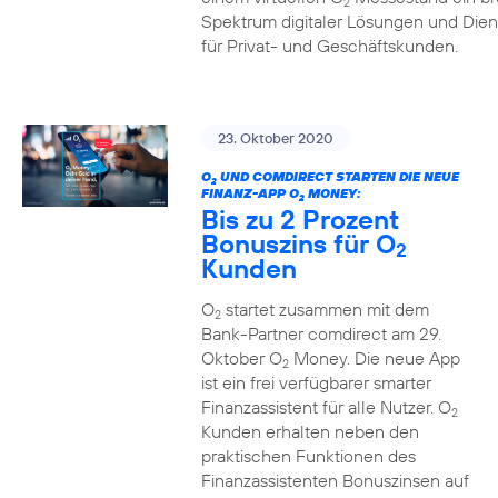
2
Spektrum digitaler Lösungen und Dien
für Privat- und Geschäftskunden.
23. Oktober 2020
O
UND COMDIRECT STARTEN DIE NEUE
2
FINANZ-APP O
MONEY:
2
Bis zu 2 Prozent
Bonuszins für O
2
Kunden
O
startet zusammen mit dem
2
Bank-Partner comdirect am 29.
Oktober O
Money. Die neue App
2
ist ein frei verfügbarer smarter
Finanzassistent für alle Nutzer. O
2
Kunden erhalten neben den
praktischen Funktionen des
Finanzassistenten Bonuszinsen auf