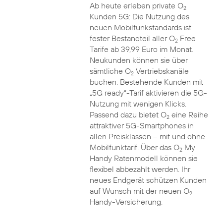
Ab heute erleben private O
2
Kunden 5G: Die Nutzung des
neuen Mobilfunkstandards ist
fester Bestandteil aller O
Free
2
Tarife ab 39,99 Euro im Monat.
Neukunden können sie über
sämtliche O
Vertriebskanäle
2
buchen. Bestehende Kunden mit
„5G ready“-Tarif aktivieren die 5G-
Nutzung mit wenigen Klicks.
Passend dazu bietet O
eine Reihe
2
attraktiver 5G-Smartphones in
allen Preisklassen – mit und ohne
Mobilfunktarif. Über das O
My
2
Handy Ratenmodell können sie
flexibel abbezahlt werden. Ihr
neues Endgerät schützen Kunden
auf Wunsch mit der neuen O
2
Handy-Versicherung.