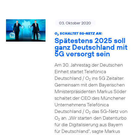
03. Oktober 2020
O
SCHALTET 5G-NETZ AN:
2
Spätestens 2025 soll
ganz Deutschland mit
5G versorgt sein
Am 30. Jahrestag der Deutschen
Einheit startet Telefónica
Deutschland / O
ins 5G Zeitalter.
2
Gemeinsam mit dem Bayerischen
Ministerpräsidenten Markus Söder
schaltet der CEO des Münchener
Unternehmens Telefónica
Deutschland / O
das 5G-Netz von
2
O
an. „Wir starten den Datenturbo
2
für die Digitalisierung aus Bayern
für Deutschland“, sagte Markus