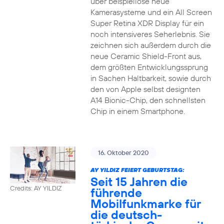
über beispiellose neue
Kamerasysteme und ein All Screen
Super Retina XDR Display für ein
noch intensiveres Seherlebnis. Sie
zeichnen sich außerdem durch die
neue Ceramic Shield-Front aus,
dem größten Entwicklungssprung
in Sachen Haltbarkeit, sowie durch
den von Apple selbst designten
A14 Bionic-Chip, den schnellsten
Chip in einem Smartphone.
16. Oktober 2020
AY YILDIZ FEIERT GEBURTSTAG:
Seit 15 Jahren die
Credits: AY YILDIZ
führende
Mobilfunkmarke für
die deutsch-