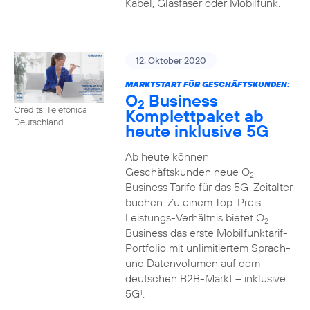
Kabel, Glasfaser oder Mobilfunk.
12. Oktober 2020
MARKTSTART FÜR GESCHÄFTSKUNDEN:
O
Business
2
Credits: Telefónica
Komplettpaket ab
Deutschland
heute inklusive 5G
Ab heute können
Geschäftskunden neue O
2
Business Tarife für das 5G-Zeitalter
buchen. Zu einem Top-Preis-
Leistungs-Verhältnis bietet O
2
Business das erste Mobilfunktarif-
Portfolio mit unlimitiertem Sprach-
und Datenvolumen auf dem
deutschen B2B-Markt – inklusive
5G
.
1