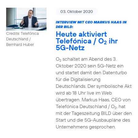
03. Oktober 2020
INTERVIEW MIT CEO MARKUS HAAS IN
DER BILD:
Heute aktiviert
Credits: Telefónica
Telefónica / O
ihr
Deutschland /
2
Bernhard Huber
5G-Netz
O
schaltet am Abend des 3.
2
Oktober 2020 sein 5G-Netz ein
und startet damit den Datenturbo
für die Digitalisierung
Deutschlands. Der symbolische Akt
wird ab 18 Uhr live im Web
übertragen. Markus Haas, CEO von
Telefónica Deutschland / O
, hat
2
mit der Tageszeitung BILD über den
Start und die 5G-Ausbaupläne des
Unternehmens gesprochen.