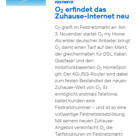
FESTNETZ:
O
erfindet das
2
Zuhause-Internet neu
O
greift im Festnetzmarkt an: Am
2
3. November startet O
my Home.
2
Als erster deutscher Anbieter bringt
O
damit einen Tarif auf den Markt,
2
der gleichermaßen für DSL, Kabel,
Glasfaser und den
mobilfunkbasierten O
HomeSpot
2
gilt. Der 4G-/5G-Router wird dabei
zum festen Bestandteil der neuen
Zuhause-Welt von O
. Er
2
ermöglicht erstmals Telefonie,
bietet Kunden eine
Festnetznummer – und ist so eine
vollwertige Festnetzersatzlösung.
Mit seinem neuen Zuhause-
Angebot vereinfacht O
die
2
Tarifstrukturen im Festnetzmarkt