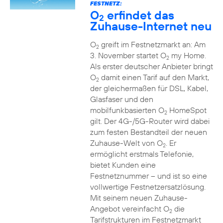
FESTNETZ:
O
erfindet das
2
Zuhause-Internet neu
O
greift im Festnetzmarkt an: Am
2
3. November startet O
my Home.
2
Als erster deutscher Anbieter bringt
O
damit einen Tarif auf den Markt,
2
der gleichermaßen für DSL, Kabel,
Glasfaser und den
mobilfunkbasierten O
HomeSpot
2
gilt. Der 4G-/5G-Router wird dabei
zum festen Bestandteil der neuen
Zuhause-Welt von O
. Er
2
ermöglicht erstmals Telefonie,
bietet Kunden eine
Festnetznummer – und ist so eine
vollwertige Festnetzersatzlösung.
Mit seinem neuen Zuhause-
Angebot vereinfacht O
die
2
Tarifstrukturen im Festnetzmarkt