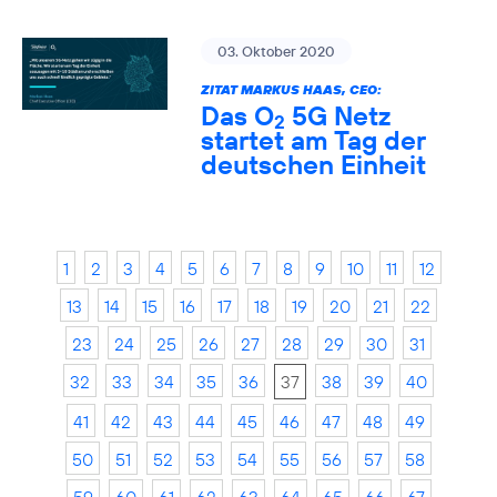
03. Oktober 2020
ZITAT MARKUS HAAS, CEO:
Das O
5G Netz
2
startet am Tag der
deutschen Einheit
1
2
3
4
5
6
7
8
9
10
11
12
13
14
15
16
17
18
19
20
21
22
23
24
25
26
27
28
29
30
31
32
33
34
35
36
37
38
39
40
41
42
43
44
45
46
47
48
49
50
51
52
53
54
55
56
57
58