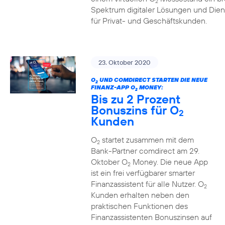
2
Spektrum digitaler Lösungen und Dien
für Privat- und Geschäftskunden.
23. Oktober 2020
O
UND COMDIRECT STARTEN DIE NEUE
2
FINANZ-APP O
MONEY:
2
Bis zu 2 Prozent
Bonuszins für O
2
Kunden
O
startet zusammen mit dem
2
Bank-Partner comdirect am 29.
Oktober O
Money. Die neue App
2
ist ein frei verfügbarer smarter
Finanzassistent für alle Nutzer. O
2
Kunden erhalten neben den
praktischen Funktionen des
Finanzassistenten Bonuszinsen auf