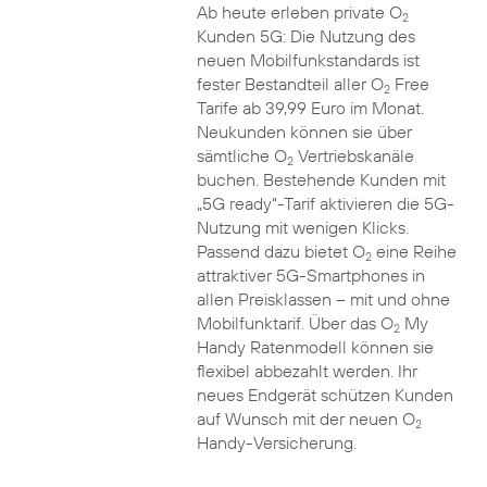
Ab heute erleben private O
2
Kunden 5G: Die Nutzung des
neuen Mobilfunkstandards ist
fester Bestandteil aller O
Free
2
Tarife ab 39,99 Euro im Monat.
Neukunden können sie über
sämtliche O
Vertriebskanäle
2
buchen. Bestehende Kunden mit
„5G ready“-Tarif aktivieren die 5G-
Nutzung mit wenigen Klicks.
Passend dazu bietet O
eine Reihe
2
attraktiver 5G-Smartphones in
allen Preisklassen – mit und ohne
Mobilfunktarif. Über das O
My
2
Handy Ratenmodell können sie
flexibel abbezahlt werden. Ihr
neues Endgerät schützen Kunden
auf Wunsch mit der neuen O
2
Handy-Versicherung.