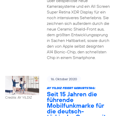
über beispiellose neue
Kamerasysteme und ein All Screen
Super Retina XDR Display für ein
noch intensiveres Seherlebnis. Sie
zeichnen sich außerdem durch die
neue Ceramic Shield-Front aus,
dem größten Entwicklungssprung
in Sachen Haltbarkeit, sowie durch
den von Apple selbst designten
A14 Bionic-Chip, den schnellsten
Chip in einem Smartphone.
16. Oktober 2020
AY YILDIZ FEIERT GEBURTSTAG:
Seit 15 Jahren die
Credits: AY YILDIZ
führende
Mobilfunkmarke für
die deutsch-