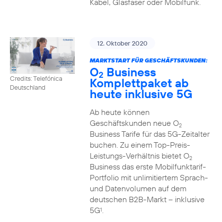
Kabel, Glasfaser oder Mobilfunk.
12. Oktober 2020
MARKTSTART FÜR GESCHÄFTSKUNDEN:
O
Business
2
Credits: Telefónica
Komplettpaket ab
Deutschland
heute inklusive 5G
Ab heute können
Geschäftskunden neue O
2
Business Tarife für das 5G-Zeitalter
buchen. Zu einem Top-Preis-
Leistungs-Verhältnis bietet O
2
Business das erste Mobilfunktarif-
Portfolio mit unlimitiertem Sprach-
und Datenvolumen auf dem
deutschen B2B-Markt – inklusive
5G
.
1