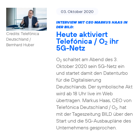
03. Oktober 2020
INTERVIEW MIT CEO MARKUS HAAS IN
DER BILD:
Heute aktiviert
Credits: Telefónica
Telefónica / O
ihr
Deutschland /
2
Bernhard Huber
5G-Netz
O
schaltet am Abend des 3.
2
Oktober 2020 sein 5G-Netz ein
und startet damit den Datenturbo
für die Digitalisierung
Deutschlands. Der symbolische Akt
wird ab 18 Uhr live im Web
übertragen. Markus Haas, CEO von
Telefónica Deutschland / O
, hat
2
mit der Tageszeitung BILD über den
Start und die 5G-Ausbaupläne des
Unternehmens gesprochen.