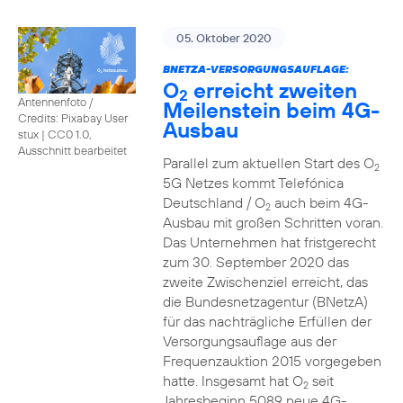
05. Oktober 2020
BNETZA-VERSORGUNGSAUFLAGE:
O
erreicht zweiten
2
Antennenfoto /
Meilenstein beim 4G-
Credits: Pixabay User
Ausbau
stux
|
CC0 1.0,
Ausschnitt bearbeitet
Parallel zum aktuellen Start des O
2
5G Netzes kommt Telefónica
Deutschland / O
auch beim 4G-
2
Ausbau mit großen Schritten voran.
Das Unternehmen hat fristgerecht
zum 30. September 2020 das
zweite Zwischenziel erreicht, das
die Bundesnetzagentur (BNetzA)
für das nachträgliche Erfüllen der
Versorgungsauflage aus der
Frequenzauktion 2015 vorgegeben
hatte. Insgesamt hat O
seit
2
Jahresbeginn 5089 neue 4G-