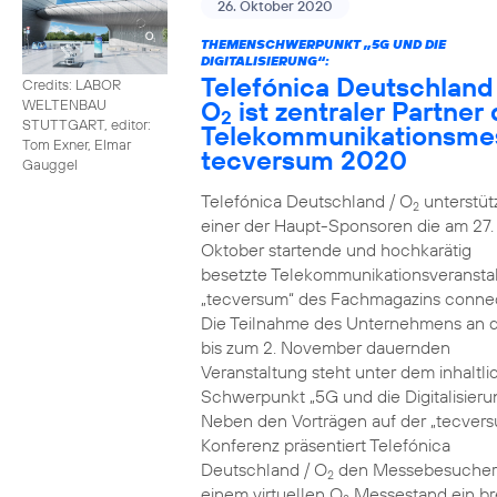
26. Oktober 2020
THEMENSCHWERPUNKT „5G UND DIE
DIGITALISIERUNG“:
Telefónica Deutschland
Credits: LABOR
O
ist zentraler Partner 
WELTENBAU
2
STUTTGART, editor:
Telekommunikationsme
Tom Exner, Elmar
tecversum 2020
Gauggel
Telefónica Deutschland / O
unterstütz
2
einer der Haupt-Sponsoren die am 27.
Oktober startende und hochkarätig
besetzte Telekommunikationsveransta
„tecversum“ des Fachmagazins connec
Die Teilnahme des Unternehmens an 
bis zum 2. November dauernden
Veranstaltung steht unter dem inhaltl
Schwerpunkt „5G und die Digitalisieru
Neben den Vorträgen auf der „tecver
Konferenz präsentiert Telefónica
Deutschland / O
den Messebesucher
2
einem virtuellen O
Messestand ein br