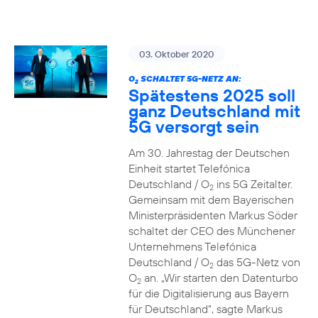
03. Oktober 2020
O
SCHALTET 5G-NETZ AN:
2
Spätestens 2025 soll
ganz Deutschland mit
5G versorgt sein
Am 30. Jahrestag der Deutschen
Einheit startet Telefónica
Deutschland / O
ins 5G Zeitalter.
2
Gemeinsam mit dem Bayerischen
Ministerpräsidenten Markus Söder
schaltet der CEO des Münchener
Unternehmens Telefónica
Deutschland / O
das 5G-Netz von
2
O
an. „Wir starten den Datenturbo
2
für die Digitalisierung aus Bayern
für Deutschland“, sagte Markus