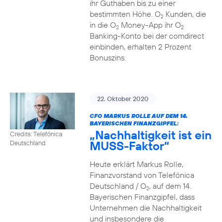
ihr Guthaben bis zu einer
bestimmten Höhe. O
Kunden, die
2
in die O
Money-App ihr O
2
2
Banking-Konto bei der comdirect
einbinden, erhalten 2 Prozent
Bonuszins.
22. Oktober 2020
CFO MARKUS ROLLE AUF DEM 14.
BAYERISCHEN FINANZGIPFEL:
„Nachhaltigkeit ist ein
Credits: Telefónica
MUSS-Faktor“
Deutschland
Heute erklärt Markus Rolle,
Finanzvorstand von Telefónica
Deutschland / O
, auf dem 14.
2
Bayerischen Finanzgipfel, dass
Unternehmen die Nachhaltigkeit
und insbesondere die