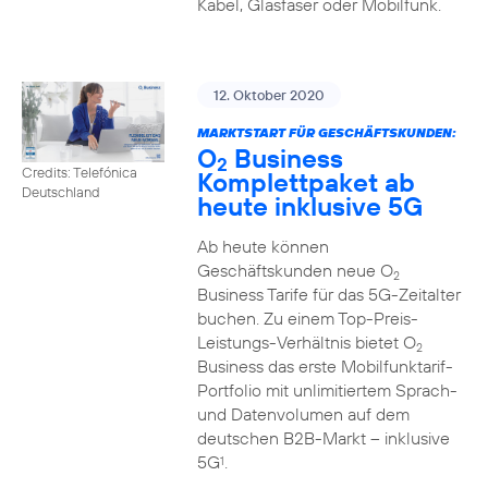
Kabel, Glasfaser oder Mobilfunk.
12. Oktober 2020
MARKTSTART FÜR GESCHÄFTSKUNDEN:
O
Business
2
Credits: Telefónica
Komplettpaket ab
Deutschland
heute inklusive 5G
Ab heute können
Geschäftskunden neue O
2
Business Tarife für das 5G-Zeitalter
buchen. Zu einem Top-Preis-
Leistungs-Verhältnis bietet O
2
Business das erste Mobilfunktarif-
Portfolio mit unlimitiertem Sprach-
und Datenvolumen auf dem
deutschen B2B-Markt – inklusive
5G
.
1