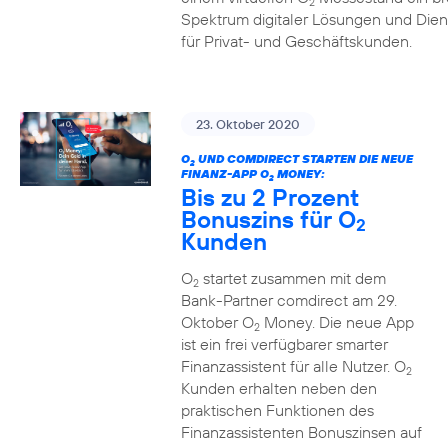
2
Spektrum digitaler Lösungen und Dien
für Privat- und Geschäftskunden.
23. Oktober 2020
O
UND COMDIRECT STARTEN DIE NEUE
2
FINANZ-APP O
MONEY:
2
Bis zu 2 Prozent
Bonuszins für O
2
Kunden
O
startet zusammen mit dem
2
Bank-Partner comdirect am 29.
Oktober O
Money. Die neue App
2
ist ein frei verfügbarer smarter
Finanzassistent für alle Nutzer. O
2
Kunden erhalten neben den
praktischen Funktionen des
Finanzassistenten Bonuszinsen auf