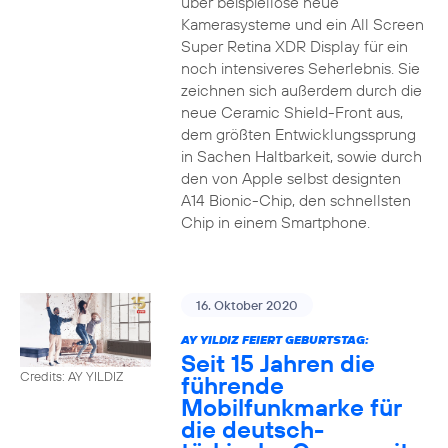
über beispiellose neue
Kamerasysteme und ein All Screen
Super Retina XDR Display für ein
noch intensiveres Seherlebnis. Sie
zeichnen sich außerdem durch die
neue Ceramic Shield-Front aus,
dem größten Entwicklungssprung
in Sachen Haltbarkeit, sowie durch
den von Apple selbst designten
A14 Bionic-Chip, den schnellsten
Chip in einem Smartphone.
16. Oktober 2020
AY YILDIZ FEIERT GEBURTSTAG:
Seit 15 Jahren die
Credits: AY YILDIZ
führende
Mobilfunkmarke für
die deutsch-