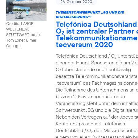
26. Oktober 2020
THEMENSCHWERPUNKT „5G UND DIE
DIGITALISIERUNG“:
Telefónica Deutschland
Credits: LABOR
O
ist zentraler Partner 
WELTENBAU
2
STUTTGART, editor:
Telekommunikationsme
Tom Exner, Elmar
tecversum 2020
Gauggel
Telefónica Deutschland / O
unterstütz
2
einer der Haupt-Sponsoren die am 27.
Oktober startende und hochkarätig
besetzte Telekommunikationsveransta
„tecversum“ des Fachmagazins connec
Die Teilnahme des Unternehmens an 
bis zum 2. November dauernden
Veranstaltung steht unter dem inhaltl
Schwerpunkt „5G und die Digitalisieru
Neben den Vorträgen auf der „tecver
Konferenz präsentiert Telefónica
Deutschland / O
den Messebesucher
2
einem virtuellen O
Messestand ein br