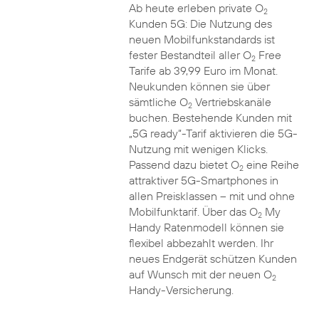
Ab heute erleben private O
2
Kunden 5G: Die Nutzung des
neuen Mobilfunkstandards ist
fester Bestandteil aller O
Free
2
Tarife ab 39,99 Euro im Monat.
Neukunden können sie über
sämtliche O
Vertriebskanäle
2
buchen. Bestehende Kunden mit
„5G ready“-Tarif aktivieren die 5G-
Nutzung mit wenigen Klicks.
Passend dazu bietet O
eine Reihe
2
attraktiver 5G-Smartphones in
allen Preisklassen – mit und ohne
Mobilfunktarif. Über das O
My
2
Handy Ratenmodell können sie
flexibel abbezahlt werden. Ihr
neues Endgerät schützen Kunden
auf Wunsch mit der neuen O
2
Handy-Versicherung.