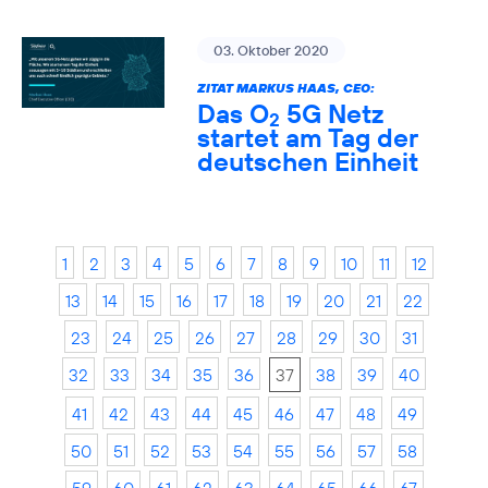
03. Oktober 2020
ZITAT MARKUS HAAS, CEO:
Das O
5G Netz
2
startet am Tag der
deutschen Einheit
1
2
3
4
5
6
7
8
9
10
11
12
13
14
15
16
17
18
19
20
21
22
23
24
25
26
27
28
29
30
31
32
33
34
35
36
37
38
39
40
41
42
43
44
45
46
47
48
49
50
51
52
53
54
55
56
57
58