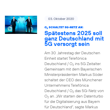
03. Oktober 2020
O
SCHALTET 5G-NETZ AN:
2
Spätestens 2025 soll
ganz Deutschland mit
5G versorgt sein
Am 30. Jahrestag der Deutschen
Einheit startet Telefónica
Deutschland / O
ins 5G Zeitalter.
2
Gemeinsam mit dem Bayerischen
Ministerpräsidenten Markus Söder
schaltet der CEO des Münchener
Unternehmens Telefónica
Deutschland / O
das 5G-Netz von
2
O
an. „Wir starten den Datenturbo
2
für die Digitalisierung aus Bayern
für Deutschland“, sagte Markus