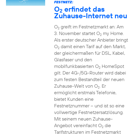
FESTNETZ:
O
erfindet das
2
Zuhause-Internet neu
O
greift im Festnetzmarkt an: Am
2
3. November startet O
my Home.
2
Als erster deutscher Anbieter bringt
O
damit einen Tarif auf den Markt,
2
der gleichermaßen für DSL, Kabel,
Glasfaser und den
mobilfunkbasierten O
HomeSpot
2
gilt. Der 4G-/5G-Router wird dabei
zum festen Bestandteil der neuen
Zuhause-Welt von O
. Er
2
ermöglicht erstmals Telefonie,
bietet Kunden eine
Festnetznummer – und ist so eine
vollwertige Festnetzersatzlösung.
Mit seinem neuen Zuhause-
Angebot vereinfacht O
die
2
Tarifstrukturen im Festnetzmarkt