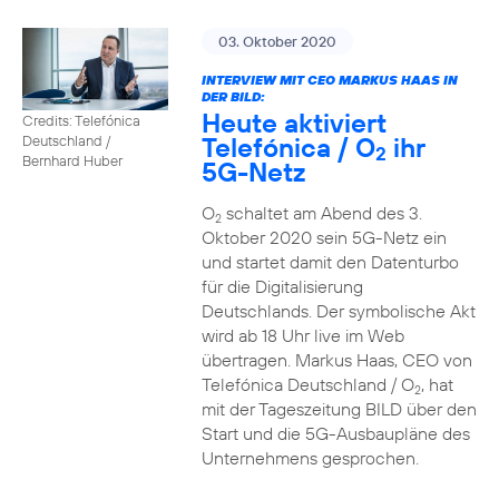
03. Oktober 2020
INTERVIEW MIT CEO MARKUS HAAS IN
DER BILD:
Heute aktiviert
Credits: Telefónica
Telefónica / O
ihr
Deutschland /
2
Bernhard Huber
5G-Netz
O
schaltet am Abend des 3.
2
Oktober 2020 sein 5G-Netz ein
und startet damit den Datenturbo
für die Digitalisierung
Deutschlands. Der symbolische Akt
wird ab 18 Uhr live im Web
übertragen. Markus Haas, CEO von
Telefónica Deutschland / O
, hat
2
mit der Tageszeitung BILD über den
Start und die 5G-Ausbaupläne des
Unternehmens gesprochen.