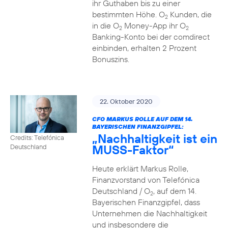
ihr Guthaben bis zu einer
bestimmten Höhe. O
Kunden, die
2
in die O
Money-App ihr O
2
2
Banking-Konto bei der comdirect
einbinden, erhalten 2 Prozent
Bonuszins.
22. Oktober 2020
CFO MARKUS ROLLE AUF DEM 14.
BAYERISCHEN FINANZGIPFEL:
„Nachhaltigkeit ist ein
Credits: Telefónica
MUSS-Faktor“
Deutschland
Heute erklärt Markus Rolle,
Finanzvorstand von Telefónica
Deutschland / O
, auf dem 14.
2
Bayerischen Finanzgipfel, dass
Unternehmen die Nachhaltigkeit
und insbesondere die