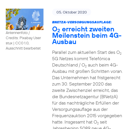
05. Oktober 2020
BNETZA-VERSORGUNGSAUFLAGE:
O
erreicht zweiten
2
Antennenfoto /
Meilenstein beim 4G-
Credits: Pixabay User
Ausbau
stux
|
CC0 1.0,
Ausschnitt bearbeitet
Parallel zum aktuellen Start des O
2
5G Netzes kommt Telefónica
Deutschland / O
auch beim 4G-
2
Ausbau mit großen Schritten voran.
Das Unternehmen hat fristgerecht
zum 30. September 2020 das
zweite Zwischenziel erreicht, das
die Bundesnetzagentur (BNetzA)
für das nachträgliche Erfüllen der
Versorgungsauflage aus der
Frequenzauktion 2015 vorgegeben
hatte. Insgesamt hat O
seit
2
Jahresbeginn 5089 neue 4G-