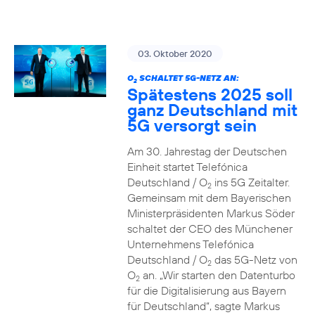
03. Oktober 2020
O
SCHALTET 5G-NETZ AN:
2
Spätestens 2025 soll
ganz Deutschland mit
5G versorgt sein
Am 30. Jahrestag der Deutschen
Einheit startet Telefónica
Deutschland / O
ins 5G Zeitalter.
2
Gemeinsam mit dem Bayerischen
Ministerpräsidenten Markus Söder
schaltet der CEO des Münchener
Unternehmens Telefónica
Deutschland / O
das 5G-Netz von
2
O
an. „Wir starten den Datenturbo
2
für die Digitalisierung aus Bayern
für Deutschland“, sagte Markus