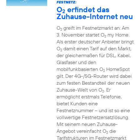
FESTNETZ:
O
erfindet das
2
Zuhause-Internet neu
O
greift im Festnetzmarkt an: Am
2
3. November startet O
my Home.
2
Als erster deutscher Anbieter bringt
O
damit einen Tarif auf den Markt,
2
der gleichermaßen für DSL, Kabel,
Glasfaser und den
mobilfunkbasierten O
HomeSpot
2
gilt. Der 4G-/5G-Router wird dabei
zum festen Bestandteil der neuen
Zuhause-Welt von O
. Er
2
ermöglicht erstmals Telefonie,
bietet Kunden eine
Festnetznummer – und ist so eine
vollwertige Festnetzersatzlösung.
Mit seinem neuen Zuhause-
Angebot vereinfacht O
die
2
Tarifstrukturen im Festnetzmarkt