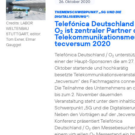
26. Oktober 2020
THEMENSCHWERPUNKT „5G UND DIE
DIGITALISIERUNG“:
Telefónica Deutschland
Credits: LABOR
O
ist zentraler Partner 
WELTENBAU
2
STUTTGART, editor:
Telekommunikationsme
Tom Exner, Elmar
tecversum 2020
Gauggel
Telefónica Deutschland / O
unterstütz
2
einer der Haupt-Sponsoren die am 27.
Oktober startende und hochkarätig
besetzte Telekommunikationsveransta
„tecversum“ des Fachmagazins connec
Die Teilnahme des Unternehmens an 
bis zum 2. November dauernden
Veranstaltung steht unter dem inhaltl
Schwerpunkt „5G und die Digitalisieru
Neben den Vorträgen auf der „tecver
Konferenz präsentiert Telefónica
Deutschland / O
den Messebesucher
2
einem virtuellen O
Messestand ein br