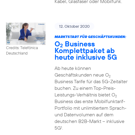
Kabel, Glasfaser oder Mobilfunk.
12. Oktober 2020
MARKTSTART FÜR GESCHÄFTSKUNDEN:
O
Business
2
Credits: Telefónica
Komplettpaket ab
Deutschland
heute inklusive 5G
Ab heute können
Geschäftskunden neue O
2
Business Tarife für das 5G-Zeitalter
buchen. Zu einem Top-Preis-
Leistungs-Verhältnis bietet O
2
Business das erste Mobilfunktarif-
Portfolio mit unlimitiertem Sprach-
und Datenvolumen auf dem
deutschen B2B-Markt – inklusive
5G
.
1