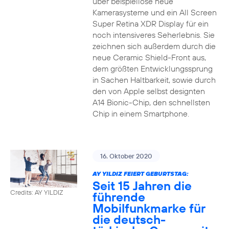
über beispiellose neue
Kamerasysteme und ein All Screen
Super Retina XDR Display für ein
noch intensiveres Seherlebnis. Sie
zeichnen sich außerdem durch die
neue Ceramic Shield-Front aus,
dem größten Entwicklungssprung
in Sachen Haltbarkeit, sowie durch
den von Apple selbst designten
A14 Bionic-Chip, den schnellsten
Chip in einem Smartphone.
16. Oktober 2020
AY YILDIZ FEIERT GEBURTSTAG:
Seit 15 Jahren die
Credits: AY YILDIZ
führende
Mobilfunkmarke für
die deutsch-