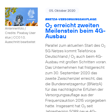
05. Oktober 2020
BNETZA-VERSORGUNGSAUFLAGE:
O
erreicht zweiten
2
Antennenfoto /
Meilenstein beim 4G-
Credits: Pixabay User
Ausbau
stux
|
CC0 1.0,
Ausschnitt bearbeitet
Parallel zum aktuellen Start des O
2
5G Netzes kommt Telefónica
Deutschland / O
auch beim 4G-
2
Ausbau mit großen Schritten voran.
Das Unternehmen hat fristgerecht
zum 30. September 2020 das
zweite Zwischenziel erreicht, das
die Bundesnetzagentur (BNetzA)
für das nachträgliche Erfüllen der
Versorgungsauflage aus der
Frequenzauktion 2015 vorgegeben
hatte. Insgesamt hat O
seit
2
Jahresbeginn 5089 neue 4G-