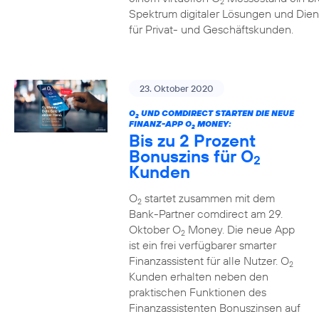
2
Spektrum digitaler Lösungen und Dien
für Privat- und Geschäftskunden.
23. Oktober 2020
O
UND COMDIRECT STARTEN DIE NEUE
2
FINANZ-APP O
MONEY:
2
Bis zu 2 Prozent
Bonuszins für O
2
Kunden
O
startet zusammen mit dem
2
Bank-Partner comdirect am 29.
Oktober O
Money. Die neue App
2
ist ein frei verfügbarer smarter
Finanzassistent für alle Nutzer. O
2
Kunden erhalten neben den
praktischen Funktionen des
Finanzassistenten Bonuszinsen auf