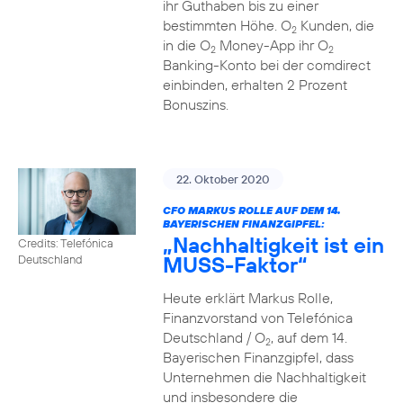
ihr Guthaben bis zu einer
bestimmten Höhe. O
Kunden, die
2
in die O
Money-App ihr O
2
2
Banking-Konto bei der comdirect
einbinden, erhalten 2 Prozent
Bonuszins.
22. Oktober 2020
CFO MARKUS ROLLE AUF DEM 14.
BAYERISCHEN FINANZGIPFEL:
„Nachhaltigkeit ist ein
Credits: Telefónica
MUSS-Faktor“
Deutschland
Heute erklärt Markus Rolle,
Finanzvorstand von Telefónica
Deutschland / O
, auf dem 14.
2
Bayerischen Finanzgipfel, dass
Unternehmen die Nachhaltigkeit
und insbesondere die