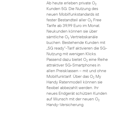
Ab heute erleben private O
2
Kunden 5G: Die Nutzung des
neuen Mobilfunkstandards ist
fester Bestandteil aller O
Free
2
Tarife ab 39,99 Euro im Monat.
Neukunden können sie über
sämtliche O
Vertriebskanäle
2
buchen. Bestehende Kunden mit
„5G ready“-Tarif aktivieren die 5G-
Nutzung mit wenigen Klicks.
Passend dazu bietet O
eine Reihe
2
attraktiver 5G-Smartphones in
allen Preisklassen – mit und ohne
Mobilfunktarif. Über das O
My
2
Handy Ratenmodell können sie
flexibel abbezahlt werden. Ihr
neues Endgerät schützen Kunden
auf Wunsch mit der neuen O
2
Handy-Versicherung.