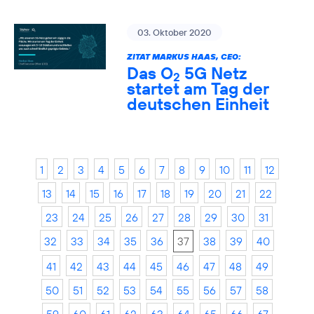
03. Oktober 2020
ZITAT MARKUS HAAS, CEO:
Das O
5G Netz
2
startet am Tag der
deutschen Einheit
1
2
3
4
5
6
7
8
9
10
11
12
13
14
15
16
17
18
19
20
21
22
23
24
25
26
27
28
29
30
31
32
33
34
35
36
37
38
39
40
41
42
43
44
45
46
47
48
49
50
51
52
53
54
55
56
57
58