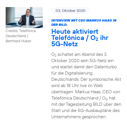
03. Oktober 2020
INTERVIEW MIT CEO MARKUS HAAS IN
DER BILD:
Heute aktiviert
Credits: Telefónica
Telefónica / O
ihr
Deutschland /
2
Bernhard Huber
5G-Netz
O
schaltet am Abend des 3.
2
Oktober 2020 sein 5G-Netz ein
und startet damit den Datenturbo
für die Digitalisierung
Deutschlands. Der symbolische Akt
wird ab 18 Uhr live im Web
übertragen. Markus Haas, CEO von
Telefónica Deutschland / O
, hat
2
mit der Tageszeitung BILD über den
Start und die 5G-Ausbaupläne des
Unternehmens gesprochen.