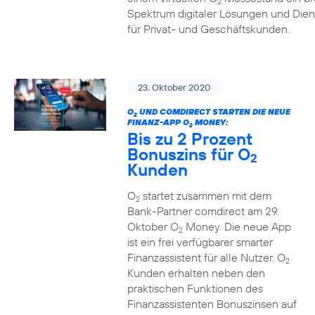
2
Spektrum digitaler Lösungen und Dien
für Privat- und Geschäftskunden.
23. Oktober 2020
O
UND COMDIRECT STARTEN DIE NEUE
2
FINANZ-APP O
MONEY:
2
Bis zu 2 Prozent
Bonuszins für O
2
Kunden
O
startet zusammen mit dem
2
Bank-Partner comdirect am 29.
Oktober O
Money. Die neue App
2
ist ein frei verfügbarer smarter
Finanzassistent für alle Nutzer. O
2
Kunden erhalten neben den
praktischen Funktionen des
Finanzassistenten Bonuszinsen auf