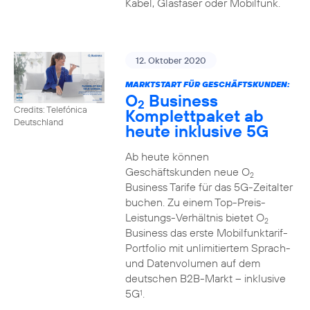
Kabel, Glasfaser oder Mobilfunk.
12. Oktober 2020
MARKTSTART FÜR GESCHÄFTSKUNDEN:
O
Business
2
Credits: Telefónica
Komplettpaket ab
Deutschland
heute inklusive 5G
Ab heute können
Geschäftskunden neue O
2
Business Tarife für das 5G-Zeitalter
buchen. Zu einem Top-Preis-
Leistungs-Verhältnis bietet O
2
Business das erste Mobilfunktarif-
Portfolio mit unlimitiertem Sprach-
und Datenvolumen auf dem
deutschen B2B-Markt – inklusive
5G
.
1