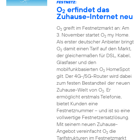
FESTNETZ:
O
erfindet das
2
Zuhause-Internet neu
O
greift im Festnetzmarkt an: Am
2
3. November startet O
my Home.
2
Als erster deutscher Anbieter bringt
O
damit einen Tarif auf den Markt,
2
der gleichermaßen für DSL, Kabel,
Glasfaser und den
mobilfunkbasierten O
HomeSpot
2
gilt. Der 4G-/5G-Router wird dabei
zum festen Bestandteil der neuen
Zuhause-Welt von O
. Er
2
ermöglicht erstmals Telefonie,
bietet Kunden eine
Festnetznummer – und ist so eine
vollwertige Festnetzersatzlösung.
Mit seinem neuen Zuhause-
Angebot vereinfacht O
die
2
Tarifstrukturen im Festnetzmarkt