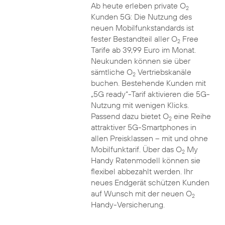
Ab heute erleben private O
2
Kunden 5G: Die Nutzung des
neuen Mobilfunkstandards ist
fester Bestandteil aller O
Free
2
Tarife ab 39,99 Euro im Monat.
Neukunden können sie über
sämtliche O
Vertriebskanäle
2
buchen. Bestehende Kunden mit
„5G ready“-Tarif aktivieren die 5G-
Nutzung mit wenigen Klicks.
Passend dazu bietet O
eine Reihe
2
attraktiver 5G-Smartphones in
allen Preisklassen – mit und ohne
Mobilfunktarif. Über das O
My
2
Handy Ratenmodell können sie
flexibel abbezahlt werden. Ihr
neues Endgerät schützen Kunden
auf Wunsch mit der neuen O
2
Handy-Versicherung.