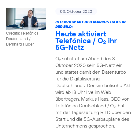
03. Oktober 2020
INTERVIEW MIT CEO MARKUS HAAS IN
DER BILD:
Heute aktiviert
Credits: Telefónica
Telefónica / O
ihr
Deutschland /
2
Bernhard Huber
5G-Netz
O
schaltet am Abend des 3.
2
Oktober 2020 sein 5G-Netz ein
und startet damit den Datenturbo
für die Digitalisierung
Deutschlands. Der symbolische Akt
wird ab 18 Uhr live im Web
übertragen. Markus Haas, CEO von
Telefónica Deutschland / O
, hat
2
mit der Tageszeitung BILD über den
Start und die 5G-Ausbaupläne des
Unternehmens gesprochen.