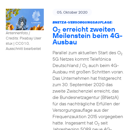
05. Oktober 2020
BNETZA-VERSORGUNGSAUFLAGE:
O
erreicht zweiten
2
Antennenfoto /
Meilenstein beim 4G-
Credits: Pixabay User
Ausbau
stux
|
CC0 1.0,
Ausschnitt bearbeitet
Parallel zum aktuellen Start des O
2
5G Netzes kommt Telefónica
Deutschland / O
auch beim 4G-
2
Ausbau mit großen Schritten voran.
Das Unternehmen hat fristgerecht
zum 30. September 2020 das
zweite Zwischenziel erreicht, das
die Bundesnetzagentur (BNetzA)
für das nachträgliche Erfüllen der
Versorgungsauflage aus der
Frequenzauktion 2015 vorgegeben
hatte. Insgesamt hat O
seit
2
Jahresbeginn 5089 neue 4G-