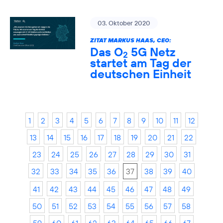
03. Oktober 2020
ZITAT MARKUS HAAS, CEO:
Das O
5G Netz
2
startet am Tag der
deutschen Einheit
1
2
3
4
5
6
7
8
9
10
11
12
13
14
15
16
17
18
19
20
21
22
23
24
25
26
27
28
29
30
31
32
33
34
35
36
37
38
39
40
41
42
43
44
45
46
47
48
49
50
51
52
53
54
55
56
57
58