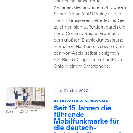
über beispiellose neue
Kamerasysteme und ein All Screen
Super Retina XDR Display für ein
noch intensiveres Seherlebnis. Sie
zeichnen sich außerdem durch die
neue Ceramic Shield-Front aus,
dem größten Entwicklungssprung
in Sachen Haltbarkeit, sowie durch
den von Apple selbst designten
A14 Bionic-Chip, den schnellsten
Chip in einem Smartphone.
16. Oktober 2020
AY YILDIZ FEIERT GEBURTSTAG:
Seit 15 Jahren die
Credits: AY YILDIZ
führende
Mobilfunkmarke für
die deutsch-