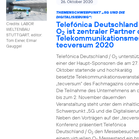
26. Oktober 2020
THEMENSCHWERPUNKT „5G UND DIE
DIGITALISIERUNG“:
Telefónica Deutschland
Credits: LABOR
O
ist zentraler Partner 
WELTENBAU
2
STUTTGART, editor:
Telekommunikationsme
Tom Exner, Elmar
tecversum 2020
Gauggel
Telefónica Deutschland / O
unterstütz
2
einer der Haupt-Sponsoren die am 27.
Oktober startende und hochkarätig
besetzte Telekommunikationsveransta
„tecversum“ des Fachmagazins connec
Die Teilnahme des Unternehmens an 
bis zum 2. November dauernden
Veranstaltung steht unter dem inhaltl
Schwerpunkt „5G und die Digitalisieru
Neben den Vorträgen auf der „tecver
Konferenz präsentiert Telefónica
Deutschland / O
den Messebesucher
2
einem virtuellen O
Messestand ein br