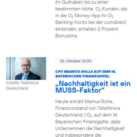
ihr Guthaben bis zu einer
bestimmten Höhe. O
Kunden, die
2
in die O
Money-App ihr O
2
2
Banking-Konto bei der comdirect
einbinden, erhalten 2 Prozent
Bonuszins.
22. Oktober 2020
CFO MARKUS ROLLE AUF DEM 14.
BAYERISCHEN FINANZGIPFEL:
„Nachhaltigkeit ist ein
Credits: Telefónica
MUSS-Faktor“
Deutschland
Heute erklärt Markus Rolle,
Finanzvorstand von Telefónica
Deutschland / O
, auf dem 14.
2
Bayerischen Finanzgipfel, dass
Unternehmen die Nachhaltigkeit
und insbesondere die