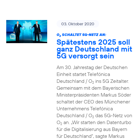
03. Oktober 2020
O
SCHALTET 5G-NETZ AN:
2
Spätestens 2025 soll
ganz Deutschland mit
5G versorgt sein
Am 30. Jahrestag der Deutschen
Einheit startet Telefónica
Deutschland / O
ins 5G Zeitalter.
2
Gemeinsam mit dem Bayerischen
Ministerpräsidenten Markus Söder
schaltet der CEO des Münchener
Unternehmens Telefónica
Deutschland / O
das 5G-Netz von
2
O
an. „Wir starten den Datenturbo
2
für die Digitalisierung aus Bayern
für Deutschland“, sagte Markus