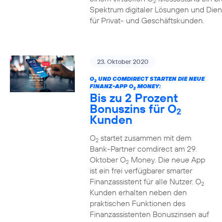
2
Spektrum digitaler Lösungen und Dien
für Privat- und Geschäftskunden.
23. Oktober 2020
O
UND COMDIRECT STARTEN DIE NEUE
2
FINANZ-APP O
MONEY:
2
Bis zu 2 Prozent
Bonuszins für O
2
Kunden
O
startet zusammen mit dem
2
Bank-Partner comdirect am 29.
Oktober O
Money. Die neue App
2
ist ein frei verfügbarer smarter
Finanzassistent für alle Nutzer. O
2
Kunden erhalten neben den
praktischen Funktionen des
Finanzassistenten Bonuszinsen auf