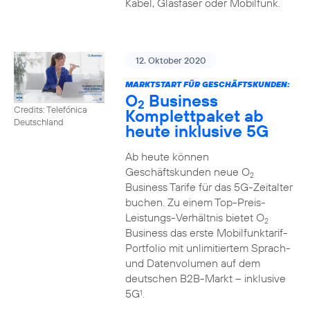
Kabel, Glasfaser oder Mobilfunk.
12. Oktober 2020
MARKTSTART FÜR GESCHÄFTSKUNDEN:
O
Business
2
Credits: Telefónica
Komplettpaket ab
Deutschland
heute inklusive 5G
Ab heute können
Geschäftskunden neue O
2
Business Tarife für das 5G-Zeitalter
buchen. Zu einem Top-Preis-
Leistungs-Verhältnis bietet O
2
Business das erste Mobilfunktarif-
Portfolio mit unlimitiertem Sprach-
und Datenvolumen auf dem
deutschen B2B-Markt – inklusive
5G
.
1