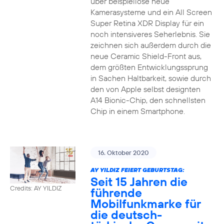
über beispiellose neue
Kamerasysteme und ein All Screen
Super Retina XDR Display für ein
noch intensiveres Seherlebnis. Sie
zeichnen sich außerdem durch die
neue Ceramic Shield-Front aus,
dem größten Entwicklungssprung
in Sachen Haltbarkeit, sowie durch
den von Apple selbst designten
A14 Bionic-Chip, den schnellsten
Chip in einem Smartphone.
16. Oktober 2020
AY YILDIZ FEIERT GEBURTSTAG:
Seit 15 Jahren die
Credits: AY YILDIZ
führende
Mobilfunkmarke für
die deutsch-