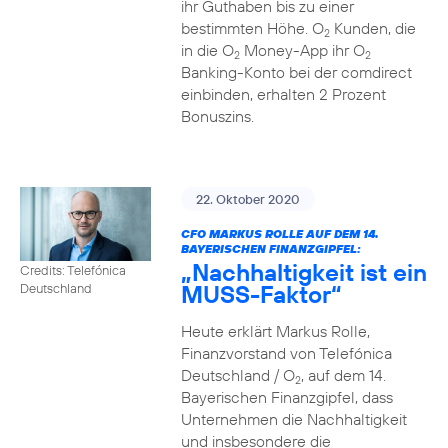
ihr Guthaben bis zu einer
bestimmten Höhe. O
Kunden, die
2
in die O
Money-App ihr O
2
2
Banking-Konto bei der comdirect
einbinden, erhalten 2 Prozent
Bonuszins.
22. Oktober 2020
CFO MARKUS ROLLE AUF DEM 14.
BAYERISCHEN FINANZGIPFEL:
„Nachhaltigkeit ist ein
Credits: Telefónica
MUSS-Faktor“
Deutschland
Heute erklärt Markus Rolle,
Finanzvorstand von Telefónica
Deutschland / O
, auf dem 14.
2
Bayerischen Finanzgipfel, dass
Unternehmen die Nachhaltigkeit
und insbesondere die