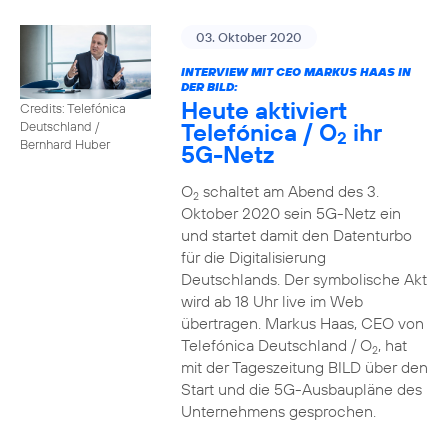
03. Oktober 2020
INTERVIEW MIT CEO MARKUS HAAS IN
DER BILD:
Heute aktiviert
Credits: Telefónica
Telefónica / O
ihr
Deutschland /
2
Bernhard Huber
5G-Netz
O
schaltet am Abend des 3.
2
Oktober 2020 sein 5G-Netz ein
und startet damit den Datenturbo
für die Digitalisierung
Deutschlands. Der symbolische Akt
wird ab 18 Uhr live im Web
übertragen. Markus Haas, CEO von
Telefónica Deutschland / O
, hat
2
mit der Tageszeitung BILD über den
Start und die 5G-Ausbaupläne des
Unternehmens gesprochen.