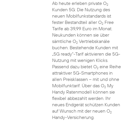
Ab heute erleben private O
2
Kunden 5G: Die Nutzung des
neuen Mobilfunkstandards ist
fester Bestandteil aller O
Free
2
Tarife ab 39,99 Euro im Monat.
Neukunden können sie über
sämtliche O
Vertriebskanäle
2
buchen. Bestehende Kunden mit
„5G ready“-Tarif aktivieren die 5G-
Nutzung mit wenigen Klicks.
Passend dazu bietet O
eine Reihe
2
attraktiver 5G-Smartphones in
allen Preisklassen – mit und ohne
Mobilfunktarif. Über das O
My
2
Handy Ratenmodell können sie
flexibel abbezahlt werden. Ihr
neues Endgerät schützen Kunden
auf Wunsch mit der neuen O
2
Handy-Versicherung.