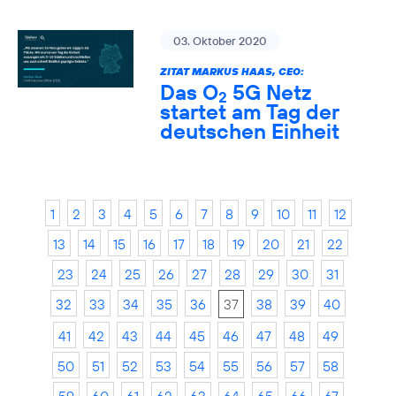
03. Oktober 2020
ZITAT MARKUS HAAS, CEO:
Das O
5G Netz
2
startet am Tag der
deutschen Einheit
1
2
3
4
5
6
7
8
9
10
11
12
13
14
15
16
17
18
19
20
21
22
23
24
25
26
27
28
29
30
31
32
33
34
35
36
37
38
39
40
41
42
43
44
45
46
47
48
49
50
51
52
53
54
55
56
57
58