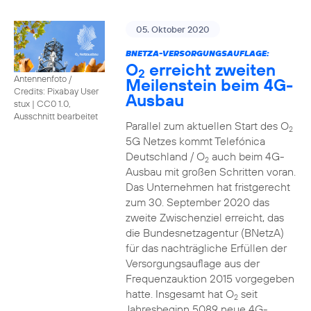
05. Oktober 2020
BNETZA-VERSORGUNGSAUFLAGE:
O
erreicht zweiten
2
Antennenfoto /
Meilenstein beim 4G-
Credits: Pixabay User
Ausbau
stux
|
CC0 1.0,
Ausschnitt bearbeitet
Parallel zum aktuellen Start des O
2
5G Netzes kommt Telefónica
Deutschland / O
auch beim 4G-
2
Ausbau mit großen Schritten voran.
Das Unternehmen hat fristgerecht
zum 30. September 2020 das
zweite Zwischenziel erreicht, das
die Bundesnetzagentur (BNetzA)
für das nachträgliche Erfüllen der
Versorgungsauflage aus der
Frequenzauktion 2015 vorgegeben
hatte. Insgesamt hat O
seit
2
Jahresbeginn 5089 neue 4G-