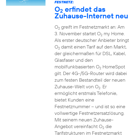
FESTNETZ:
O
erfindet das
2
Zuhause-Internet neu
O
greift im Festnetzmarkt an: Am
2
3. November startet O
my Home.
2
Als erster deutscher Anbieter bringt
O
damit einen Tarif auf den Markt,
2
der gleichermaßen für DSL, Kabel,
Glasfaser und den
mobilfunkbasierten O
HomeSpot
2
gilt. Der 4G-/5G-Router wird dabei
zum festen Bestandteil der neuen
Zuhause-Welt von O
. Er
2
ermöglicht erstmals Telefonie,
bietet Kunden eine
Festnetznummer – und ist so eine
vollwertige Festnetzersatzlösung.
Mit seinem neuen Zuhause-
Angebot vereinfacht O
die
2
Tarifstrukturen im Festnetzmarkt