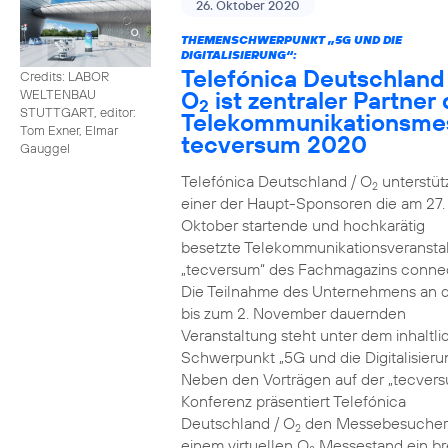
26. Oktober 2020
THEMENSCHWERPUNKT „5G UND DIE
DIGITALISIERUNG“:
Telefónica Deutschland
Credits: LABOR
O
ist zentraler Partner 
WELTENBAU
2
STUTTGART, editor:
Telekommunikationsme
Tom Exner, Elmar
tecversum 2020
Gauggel
Telefónica Deutschland / O
unterstütz
2
einer der Haupt-Sponsoren die am 27.
Oktober startende und hochkarätig
besetzte Telekommunikationsveransta
„tecversum“ des Fachmagazins connec
Die Teilnahme des Unternehmens an 
bis zum 2. November dauernden
Veranstaltung steht unter dem inhaltl
Schwerpunkt „5G und die Digitalisieru
Neben den Vorträgen auf der „tecver
Konferenz präsentiert Telefónica
Deutschland / O
den Messebesucher
2
einem virtuellen O
Messestand ein br