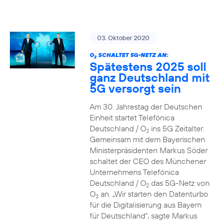
03. Oktober 2020
O
SCHALTET 5G-NETZ AN:
2
Spätestens 2025 soll
ganz Deutschland mit
5G versorgt sein
Am 30. Jahrestag der Deutschen
Einheit startet Telefónica
Deutschland / O
ins 5G Zeitalter.
2
Gemeinsam mit dem Bayerischen
Ministerpräsidenten Markus Söder
schaltet der CEO des Münchener
Unternehmens Telefónica
Deutschland / O
das 5G-Netz von
2
O
an. „Wir starten den Datenturbo
2
für die Digitalisierung aus Bayern
für Deutschland“, sagte Markus