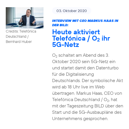
03. Oktober 2020
INTERVIEW MIT CEO MARKUS HAAS IN
DER BILD:
Heute aktiviert
Credits: Telefónica
Telefónica / O
ihr
Deutschland /
2
Bernhard Huber
5G-Netz
O
schaltet am Abend des 3.
2
Oktober 2020 sein 5G-Netz ein
und startet damit den Datenturbo
für die Digitalisierung
Deutschlands. Der symbolische Akt
wird ab 18 Uhr live im Web
übertragen. Markus Haas, CEO von
Telefónica Deutschland / O
, hat
2
mit der Tageszeitung BILD über den
Start und die 5G-Ausbaupläne des
Unternehmens gesprochen.