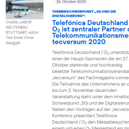
26. Oktober 2020
THEMENSCHWERPUNKT „5G UND DIE
DIGITALISIERUNG“:
Telefónica Deutschland
Credits: LABOR
O
ist zentraler Partner 
WELTENBAU
2
STUTTGART, editor:
Telekommunikationsme
Tom Exner, Elmar
tecversum 2020
Gauggel
Telefónica Deutschland / O
unterstütz
2
einer der Haupt-Sponsoren die am 27.
Oktober startende und hochkarätig
besetzte Telekommunikationsveransta
„tecversum“ des Fachmagazins connec
Die Teilnahme des Unternehmens an 
bis zum 2. November dauernden
Veranstaltung steht unter dem inhaltl
Schwerpunkt „5G und die Digitalisieru
Neben den Vorträgen auf der „tecver
Konferenz präsentiert Telefónica
Deutschland / O
den Messebesucher
2
einem virtuellen O
Messestand ein br