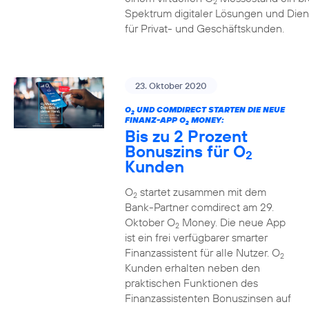
2
Spektrum digitaler Lösungen und Dien
für Privat- und Geschäftskunden.
23. Oktober 2020
O
UND COMDIRECT STARTEN DIE NEUE
2
FINANZ-APP O
MONEY:
2
Bis zu 2 Prozent
Bonuszins für O
2
Kunden
O
startet zusammen mit dem
2
Bank-Partner comdirect am 29.
Oktober O
Money. Die neue App
2
ist ein frei verfügbarer smarter
Finanzassistent für alle Nutzer. O
2
Kunden erhalten neben den
praktischen Funktionen des
Finanzassistenten Bonuszinsen auf