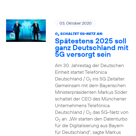
03. Oktober 2020
O
SCHALTET 5G-NETZ AN:
2
Spätestens 2025 soll
ganz Deutschland mit
5G versorgt sein
Am 30. Jahrestag der Deutschen
Einheit startet Telefónica
Deutschland / O
ins 5G Zeitalter.
2
Gemeinsam mit dem Bayerischen
Ministerpräsidenten Markus Söder
schaltet der CEO des Münchener
Unternehmens Telefónica
Deutschland / O
das 5G-Netz von
2
O
an. „Wir starten den Datenturbo
2
für die Digitalisierung aus Bayern
für Deutschland“, sagte Markus