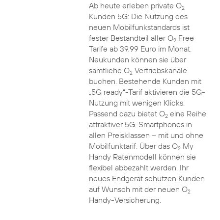
Ab heute erleben private O
2
Kunden 5G: Die Nutzung des
neuen Mobilfunkstandards ist
fester Bestandteil aller O
Free
2
Tarife ab 39,99 Euro im Monat.
Neukunden können sie über
sämtliche O
Vertriebskanäle
2
buchen. Bestehende Kunden mit
„5G ready“-Tarif aktivieren die 5G-
Nutzung mit wenigen Klicks.
Passend dazu bietet O
eine Reihe
2
attraktiver 5G-Smartphones in
allen Preisklassen – mit und ohne
Mobilfunktarif. Über das O
My
2
Handy Ratenmodell können sie
flexibel abbezahlt werden. Ihr
neues Endgerät schützen Kunden
auf Wunsch mit der neuen O
2
Handy-Versicherung.