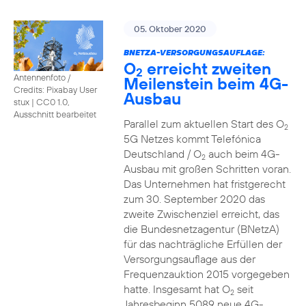
05. Oktober 2020
BNETZA-VERSORGUNGSAUFLAGE:
O
erreicht zweiten
2
Antennenfoto /
Meilenstein beim 4G-
Credits: Pixabay User
Ausbau
stux
|
CC0 1.0,
Ausschnitt bearbeitet
Parallel zum aktuellen Start des O
2
5G Netzes kommt Telefónica
Deutschland / O
auch beim 4G-
2
Ausbau mit großen Schritten voran.
Das Unternehmen hat fristgerecht
zum 30. September 2020 das
zweite Zwischenziel erreicht, das
die Bundesnetzagentur (BNetzA)
für das nachträgliche Erfüllen der
Versorgungsauflage aus der
Frequenzauktion 2015 vorgegeben
hatte. Insgesamt hat O
seit
2
Jahresbeginn 5089 neue 4G-