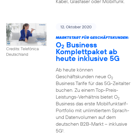
Kabel, Glasfaser oder Mobilfunk.
12. Oktober 2020
MARKTSTART FÜR GESCHÄFTSKUNDEN:
O
Business
2
Credits: Telefónica
Komplettpaket ab
Deutschland
heute inklusive 5G
Ab heute können
Geschäftskunden neue O
2
Business Tarife für das 5G-Zeitalter
buchen. Zu einem Top-Preis-
Leistungs-Verhältnis bietet O
2
Business das erste Mobilfunktarif-
Portfolio mit unlimitiertem Sprach-
und Datenvolumen auf dem
deutschen B2B-Markt – inklusive
5G
.
1