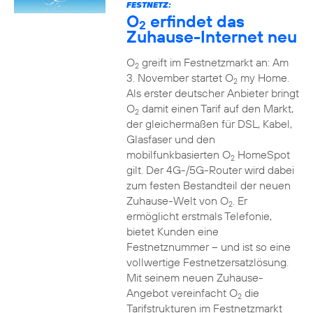
FESTNETZ:
O
erfindet das
2
Zuhause-Internet neu
O
greift im Festnetzmarkt an: Am
2
3. November startet O
my Home.
2
Als erster deutscher Anbieter bringt
O
damit einen Tarif auf den Markt,
2
der gleichermaßen für DSL, Kabel,
Glasfaser und den
mobilfunkbasierten O
HomeSpot
2
gilt. Der 4G-/5G-Router wird dabei
zum festen Bestandteil der neuen
Zuhause-Welt von O
. Er
2
ermöglicht erstmals Telefonie,
bietet Kunden eine
Festnetznummer – und ist so eine
vollwertige Festnetzersatzlösung.
Mit seinem neuen Zuhause-
Angebot vereinfacht O
die
2
Tarifstrukturen im Festnetzmarkt