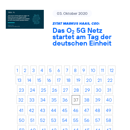
03. Oktober 2020
ZITAT MARKUS HAAS, CEO:
Das O
5G Netz
2
startet am Tag der
deutschen Einheit
1
2
3
4
5
6
7
8
9
10
11
12
13
14
15
16
17
18
19
20
21
22
23
24
25
26
27
28
29
30
31
32
33
34
35
36
37
38
39
40
41
42
43
44
45
46
47
48
49
50
51
52
53
54
55
56
57
58