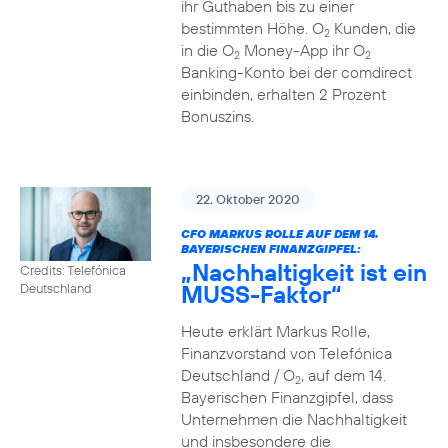
ihr Guthaben bis zu einer
bestimmten Höhe. O
Kunden, die
2
in die O
Money-App ihr O
2
2
Banking-Konto bei der comdirect
einbinden, erhalten 2 Prozent
Bonuszins.
22. Oktober 2020
CFO MARKUS ROLLE AUF DEM 14.
BAYERISCHEN FINANZGIPFEL:
„Nachhaltigkeit ist ein
Credits: Telefónica
MUSS-Faktor“
Deutschland
Heute erklärt Markus Rolle,
Finanzvorstand von Telefónica
Deutschland / O
, auf dem 14.
2
Bayerischen Finanzgipfel, dass
Unternehmen die Nachhaltigkeit
und insbesondere die