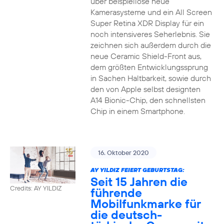
über beispiellose neue
Kamerasysteme und ein All Screen
Super Retina XDR Display für ein
noch intensiveres Seherlebnis. Sie
zeichnen sich außerdem durch die
neue Ceramic Shield-Front aus,
dem größten Entwicklungssprung
in Sachen Haltbarkeit, sowie durch
den von Apple selbst designten
A14 Bionic-Chip, den schnellsten
Chip in einem Smartphone.
16. Oktober 2020
AY YILDIZ FEIERT GEBURTSTAG:
Seit 15 Jahren die
Credits: AY YILDIZ
führende
Mobilfunkmarke für
die deutsch-