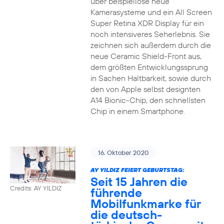
über beispiellose neue
Kamerasysteme und ein All Screen
Super Retina XDR Display für ein
noch intensiveres Seherlebnis. Sie
zeichnen sich außerdem durch die
neue Ceramic Shield-Front aus,
dem größten Entwicklungssprung
in Sachen Haltbarkeit, sowie durch
den von Apple selbst designten
A14 Bionic-Chip, den schnellsten
Chip in einem Smartphone.
16. Oktober 2020
AY YILDIZ FEIERT GEBURTSTAG:
Seit 15 Jahren die
Credits: AY YILDIZ
führende
Mobilfunkmarke für
die deutsch-