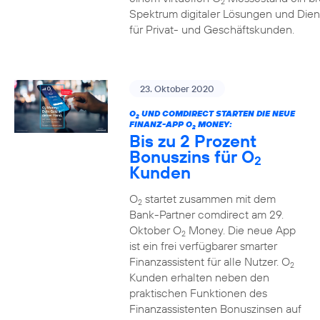
2
Spektrum digitaler Lösungen und Dien
für Privat- und Geschäftskunden.
23. Oktober 2020
O
UND COMDIRECT STARTEN DIE NEUE
2
FINANZ-APP O
MONEY:
2
Bis zu 2 Prozent
Bonuszins für O
2
Kunden
O
startet zusammen mit dem
2
Bank-Partner comdirect am 29.
Oktober O
Money. Die neue App
2
ist ein frei verfügbarer smarter
Finanzassistent für alle Nutzer. O
2
Kunden erhalten neben den
praktischen Funktionen des
Finanzassistenten Bonuszinsen auf