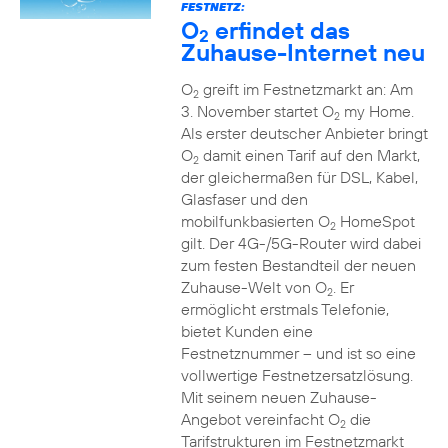
FESTNETZ:
O
erfindet das
2
Zuhause-Internet neu
O
greift im Festnetzmarkt an: Am
2
3. November startet O
my Home.
2
Als erster deutscher Anbieter bringt
O
damit einen Tarif auf den Markt,
2
der gleichermaßen für DSL, Kabel,
Glasfaser und den
mobilfunkbasierten O
HomeSpot
2
gilt. Der 4G-/5G-Router wird dabei
zum festen Bestandteil der neuen
Zuhause-Welt von O
. Er
2
ermöglicht erstmals Telefonie,
bietet Kunden eine
Festnetznummer – und ist so eine
vollwertige Festnetzersatzlösung.
Mit seinem neuen Zuhause-
Angebot vereinfacht O
die
2
Tarifstrukturen im Festnetzmarkt