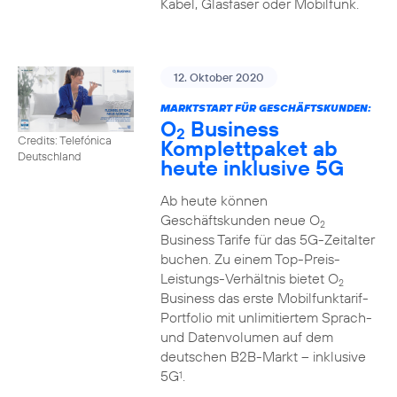
Kabel, Glasfaser oder Mobilfunk.
12. Oktober 2020
MARKTSTART FÜR GESCHÄFTSKUNDEN:
O
Business
2
Credits: Telefónica
Komplettpaket ab
Deutschland
heute inklusive 5G
Ab heute können
Geschäftskunden neue O
2
Business Tarife für das 5G-Zeitalter
buchen. Zu einem Top-Preis-
Leistungs-Verhältnis bietet O
2
Business das erste Mobilfunktarif-
Portfolio mit unlimitiertem Sprach-
und Datenvolumen auf dem
deutschen B2B-Markt – inklusive
5G
.
1