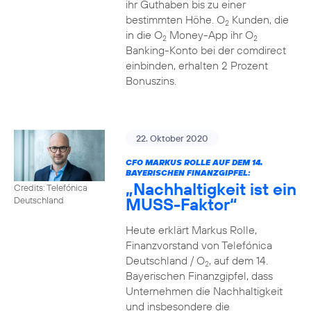
ihr Guthaben bis zu einer
bestimmten Höhe. O
Kunden, die
2
in die O
Money-App ihr O
2
2
Banking-Konto bei der comdirect
einbinden, erhalten 2 Prozent
Bonuszins.
22. Oktober 2020
CFO MARKUS ROLLE AUF DEM 14.
BAYERISCHEN FINANZGIPFEL:
„Nachhaltigkeit ist ein
Credits: Telefónica
MUSS-Faktor“
Deutschland
Heute erklärt Markus Rolle,
Finanzvorstand von Telefónica
Deutschland / O
, auf dem 14.
2
Bayerischen Finanzgipfel, dass
Unternehmen die Nachhaltigkeit
und insbesondere die