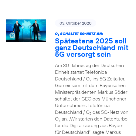
03. Oktober 2020
O
SCHALTET 5G-NETZ AN:
2
Spätestens 2025 soll
ganz Deutschland mit
5G versorgt sein
Am 30. Jahrestag der Deutschen
Einheit startet Telefónica
Deutschland / O
ins 5G Zeitalter.
2
Gemeinsam mit dem Bayerischen
Ministerpräsidenten Markus Söder
schaltet der CEO des Münchener
Unternehmens Telefónica
Deutschland / O
das 5G-Netz von
2
O
an. „Wir starten den Datenturbo
2
für die Digitalisierung aus Bayern
für Deutschland“, sagte Markus