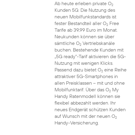
Ab heute erleben private O
2
Kunden 5G: Die Nutzung des
neuen Mobilfunkstandards ist
fester Bestandteil aller O
Free
2
Tarife ab 39,99 Euro im Monat.
Neukunden können sie über
sämtliche O
Vertriebskanäle
2
buchen. Bestehende Kunden mit
„5G ready“-Tarif aktivieren die 5G-
Nutzung mit wenigen Klicks.
Passend dazu bietet O
eine Reihe
2
attraktiver 5G-Smartphones in
allen Preisklassen – mit und ohne
Mobilfunktarif. Über das O
My
2
Handy Ratenmodell können sie
flexibel abbezahlt werden. Ihr
neues Endgerät schützen Kunden
auf Wunsch mit der neuen O
2
Handy-Versicherung.