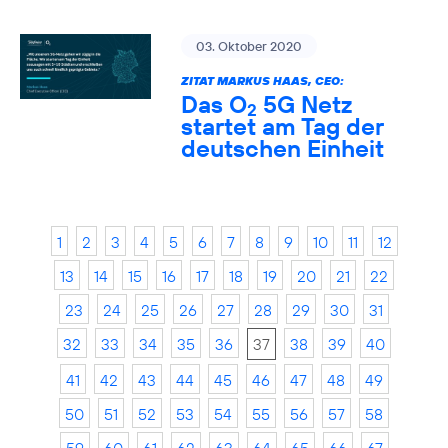
03. Oktober 2020
ZITAT MARKUS HAAS, CEO:
Das O
5G Netz
2
startet am Tag der
deutschen Einheit
1
2
3
4
5
6
7
8
9
10
11
12
13
14
15
16
17
18
19
20
21
22
23
24
25
26
27
28
29
30
31
32
33
34
35
36
37
38
39
40
41
42
43
44
45
46
47
48
49
50
51
52
53
54
55
56
57
58