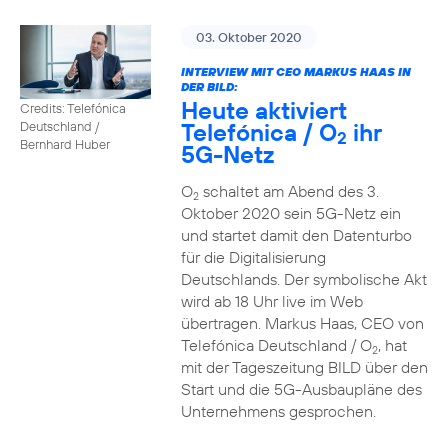
03. Oktober 2020
INTERVIEW MIT CEO MARKUS HAAS IN
DER BILD:
Heute aktiviert
Credits: Telefónica
Telefónica / O
ihr
Deutschland /
2
Bernhard Huber
5G-Netz
O
schaltet am Abend des 3.
2
Oktober 2020 sein 5G-Netz ein
und startet damit den Datenturbo
für die Digitalisierung
Deutschlands. Der symbolische Akt
wird ab 18 Uhr live im Web
übertragen. Markus Haas, CEO von
Telefónica Deutschland / O
, hat
2
mit der Tageszeitung BILD über den
Start und die 5G-Ausbaupläne des
Unternehmens gesprochen.