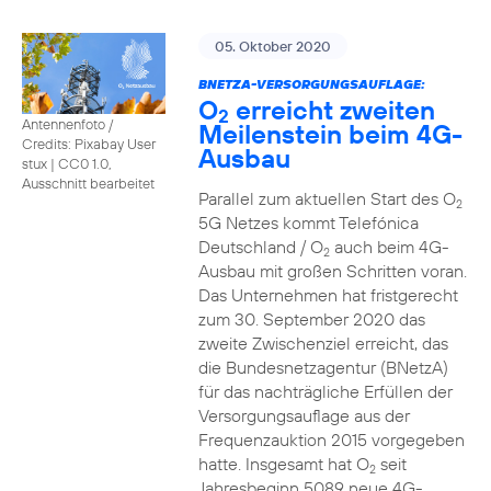
05. Oktober 2020
BNETZA-VERSORGUNGSAUFLAGE:
O
erreicht zweiten
2
Antennenfoto /
Meilenstein beim 4G-
Credits: Pixabay User
Ausbau
stux
|
CC0 1.0,
Ausschnitt bearbeitet
Parallel zum aktuellen Start des O
2
5G Netzes kommt Telefónica
Deutschland / O
auch beim 4G-
2
Ausbau mit großen Schritten voran.
Das Unternehmen hat fristgerecht
zum 30. September 2020 das
zweite Zwischenziel erreicht, das
die Bundesnetzagentur (BNetzA)
für das nachträgliche Erfüllen der
Versorgungsauflage aus der
Frequenzauktion 2015 vorgegeben
hatte. Insgesamt hat O
seit
2
Jahresbeginn 5089 neue 4G-