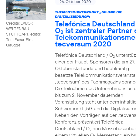
26. Oktober 2020
THEMENSCHWERPUNKT „5G UND DIE
DIGITALISIERUNG“:
Telefónica Deutschland
Credits: LABOR
O
ist zentraler Partner 
WELTENBAU
2
STUTTGART, editor:
Telekommunikationsme
Tom Exner, Elmar
tecversum 2020
Gauggel
Telefónica Deutschland / O
unterstütz
2
einer der Haupt-Sponsoren die am 27.
Oktober startende und hochkarätig
besetzte Telekommunikationsveransta
„tecversum“ des Fachmagazins connec
Die Teilnahme des Unternehmens an 
bis zum 2. November dauernden
Veranstaltung steht unter dem inhaltl
Schwerpunkt „5G und die Digitalisieru
Neben den Vorträgen auf der „tecver
Konferenz präsentiert Telefónica
Deutschland / O
den Messebesucher
2
einem virtuellen O
Messestand ein br