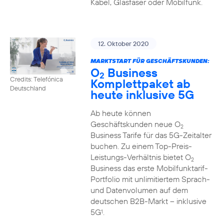
Kabel, Glasfaser oder Mobilfunk.
12. Oktober 2020
MARKTSTART FÜR GESCHÄFTSKUNDEN:
O
Business
2
Credits: Telefónica
Komplettpaket ab
Deutschland
heute inklusive 5G
Ab heute können
Geschäftskunden neue O
2
Business Tarife für das 5G-Zeitalter
buchen. Zu einem Top-Preis-
Leistungs-Verhältnis bietet O
2
Business das erste Mobilfunktarif-
Portfolio mit unlimitiertem Sprach-
und Datenvolumen auf dem
deutschen B2B-Markt – inklusive
5G
.
1