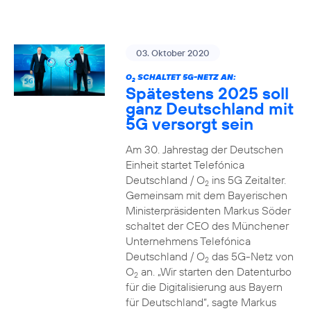
03. Oktober 2020
O
SCHALTET 5G-NETZ AN:
2
Spätestens 2025 soll
ganz Deutschland mit
5G versorgt sein
Am 30. Jahrestag der Deutschen
Einheit startet Telefónica
Deutschland / O
ins 5G Zeitalter.
2
Gemeinsam mit dem Bayerischen
Ministerpräsidenten Markus Söder
schaltet der CEO des Münchener
Unternehmens Telefónica
Deutschland / O
das 5G-Netz von
2
O
an. „Wir starten den Datenturbo
2
für die Digitalisierung aus Bayern
für Deutschland“, sagte Markus