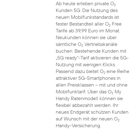
Ab heute erleben private O
2
Kunden 5G: Die Nutzung des
neuen Mobilfunkstandards ist
fester Bestandteil aller O
Free
2
Tarife ab 39,99 Euro im Monat.
Neukunden können sie über
sämtliche O
Vertriebskanäle
2
buchen. Bestehende Kunden mit
„5G ready“-Tarif aktivieren die 5G-
Nutzung mit wenigen Klicks.
Passend dazu bietet O
eine Reihe
2
attraktiver 5G-Smartphones in
allen Preisklassen – mit und ohne
Mobilfunktarif. Über das O
My
2
Handy Ratenmodell können sie
flexibel abbezahlt werden. Ihr
neues Endgerät schützen Kunden
auf Wunsch mit der neuen O
2
Handy-Versicherung.