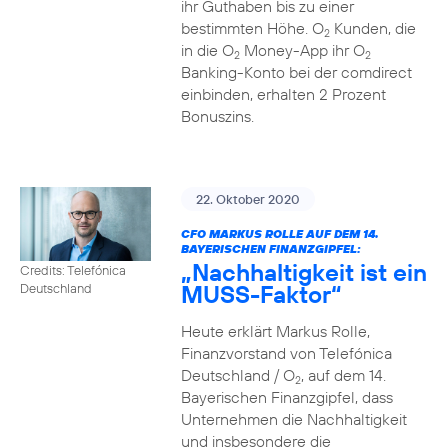
ihr Guthaben bis zu einer
bestimmten Höhe. O
Kunden, die
2
in die O
Money-App ihr O
2
2
Banking-Konto bei der comdirect
einbinden, erhalten 2 Prozent
Bonuszins.
22. Oktober 2020
CFO MARKUS ROLLE AUF DEM 14.
BAYERISCHEN FINANZGIPFEL:
„Nachhaltigkeit ist ein
Credits: Telefónica
MUSS-Faktor“
Deutschland
Heute erklärt Markus Rolle,
Finanzvorstand von Telefónica
Deutschland / O
, auf dem 14.
2
Bayerischen Finanzgipfel, dass
Unternehmen die Nachhaltigkeit
und insbesondere die