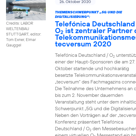
26. Oktober 2020
THEMENSCHWERPUNKT „5G UND DIE
DIGITALISIERUNG“:
Telefónica Deutschland
Credits: LABOR
O
ist zentraler Partner 
WELTENBAU
2
STUTTGART, editor:
Telekommunikationsme
Tom Exner, Elmar
tecversum 2020
Gauggel
Telefónica Deutschland / O
unterstütz
2
einer der Haupt-Sponsoren die am 27.
Oktober startende und hochkarätig
besetzte Telekommunikationsveransta
„tecversum“ des Fachmagazins connec
Die Teilnahme des Unternehmens an 
bis zum 2. November dauernden
Veranstaltung steht unter dem inhaltl
Schwerpunkt „5G und die Digitalisieru
Neben den Vorträgen auf der „tecver
Konferenz präsentiert Telefónica
Deutschland / O
den Messebesucher
2
einem virtuellen O
Messestand ein br