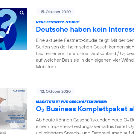
15. Oktober 2020
NEUE FESTNETZ-STUDIE:
Deutsche haben kein Interes
Eine aktuelle Festnetz-Studie zeigt: Mit der d
Surfen von der heimischen Couch kennen sich
Laut einer von Telefónica Deutschland / O
beau
2
auf welcher Basis sie in den eigenen vier Wänd
Mobilfunk.
12. Oktober 2020
MARKTSTART FÜR GESCHÄFTSKUNDEN:
O
Business Komplettpaket ab
2
Ab heute können Geschäftskunden neue O
Bu
2
einem Top-Preis-Leistungs-Verhältnis bietet O
2
unlimitiertem Sprach- und Datenvolumen auf 
land