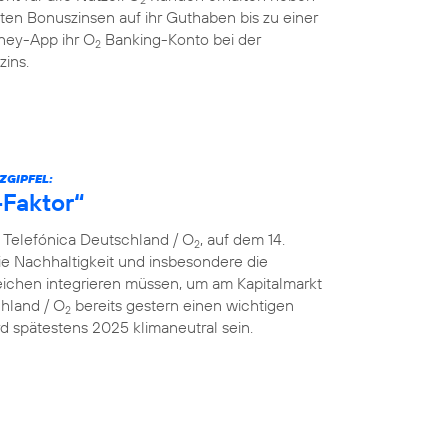
ten Bonuszinsen auf ihr Guthaben bis zu einer
ey-App ihr O
Banking-Konto bei der
2
zins.
ZGIPFEL:
-Faktor“
n Telefónica Deutschland / O
, auf dem 14.
2
e Nachhaltigkeit und insbesondere die
ereichen integrieren müssen, um am Kapitalmarkt
chland / O
bereits gestern einen wichtigen
2
 spätestens 2025 klimaneutral sein.