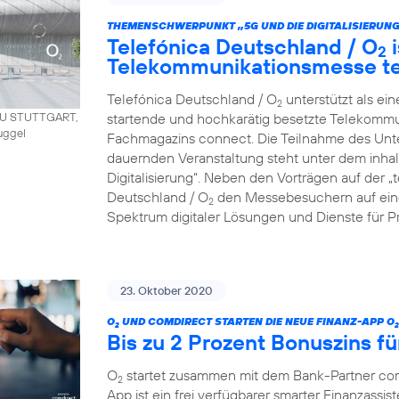
THEMENSCHWERPUNKT „5G UND DIE DIGITALISIERUNG
Telefónica Deutschland / O
i
2
Telekommunikationsmesse t
Telefónica Deutschland / O
unterstützt als ei
2
startende und hochkarätig besetzte Telekommu
AU STUTTGART,
uggel
Fachmagazins connect. Die Teilnahme des Unt
dauernden Veranstaltung steht unter dem inha
Digitalisierung“. Neben den Vorträgen auf der 
Deutschland / O
den Messebesuchern auf eine
2
Spektrum digitaler Lösungen und Dienste für P
23. Oktober 2020
O
UND COMDIRECT STARTEN DIE NEUE FINANZ-APP O
2
2
Bis zu 2 Prozent Bonuszins fü
O
startet zusammen mit dem Bank-Partner co
2
App ist ein frei verfügbarer smarter Finanzassist