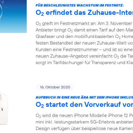
FÜR BESCHLEUNIGTES WACHSTUM IM FESTNETZ:
O
erfindet das Zuhause-Inte
2
O
greift im Festnetzmarkt an: Am 3. November 
2
Anbieter bringt O
damit einen Tarif auf den Mar
2
Glasfaser und den mobilfunkbasierten O
HomeS
2
festen Bestandteil der neuen Zuhause-Welt v
Kunden eine Festnetznummer – und ist so eine 
neuen Zuhause-Angebot vereinfacht O
die Ta
2
sorgt im Tarifdschungel für Transparenz und Klar
16. Oktober 2020
AUFBRUCH IN EINE NEUE ÄRA MIT DEM IPHONE INKLUS
O
startet den Vorverkauf vo
2
O
wird die neuen iPhone Modelle iPhone 12 Pr
2
mini inkl. leistungsstarkem 5G-Erlebnis anbiet
Design verfügen über beispiellose neue Kamer