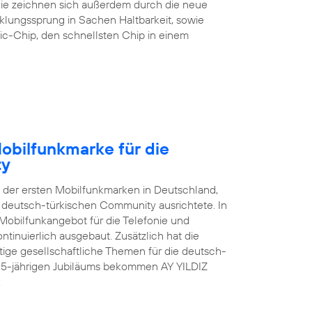
 Sie zeichnen sich außerdem durch die neue
klungssprung in Sachen Haltbarkeit, sowie
ic-Chip, den schnellsten Chip in einem
Mobilfunkmarke für die
ty
e der ersten Mobilfunkmarken in Deutschland,
er deutsch-türkischen Community ausrichtete. In
Mobilfunkangebot für die Telefonie und
tinuierlich ausgebaut. Zusätzlich hat die
ge gesellschaftliche Themen für die deutsch-
s 15-jährigen Jubiläums bekommen AY YILDIZ
.