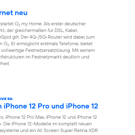
rnet neu
startet O
my Home. Als erster deutscher
2
kt, der gleichermaßen für DSL, Kabel,
pot gilt. Der 4G-/5G-Router wird dabei zum
on O
. Er ermöglicht erstmals Telefonie, bietet
2
vollwertige Festnetzersatzlösung. Mit seinem
rifstrukturen im Festnetzmarkt deutlich und
heit.
IVE 5G:
n iPhone 12 Pro und iPhone 12
o, iPhone 12 Pro Max, iPhone 12 und iPhone 12
en. Die iPhone 12-Modelle im komplett neuen
asysteme und ein All Screen Super Retina XDR