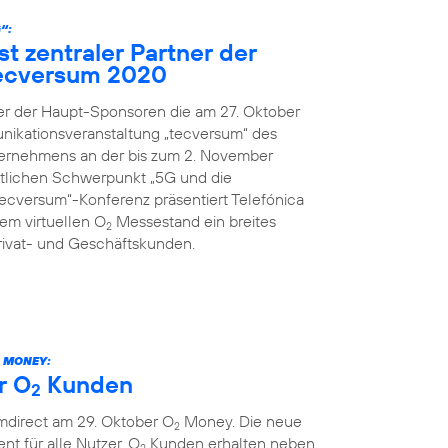
“:
st zentraler Partner der
ecversum 2020
ner der Haupt-Sponsoren die am 27. Oktober
nikationsveranstaltung „tecversum“ des
ernehmens an der bis zum 2. November
ltlichen Schwerpunkt „5G und die
„tecversum“-Konferenz präsentiert Telefónica
m virtuellen O
Messestand ein breites
2
rivat- und Geschäftskunden.
MONEY:
r O
Kunden
2
mdirect am 29. Oktober O
Money. Die neue
2
ent für alle Nutzer. O
Kunden erhalten neben
2