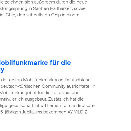
 Sie zeichnen sich außerdem durch die neue
klungssprung in Sachen Haltbarkeit, sowie
ic-Chip, den schnellsten Chip in einem
Mobilfunkmarke für die
ty
e der ersten Mobilfunkmarken in Deutschland,
er deutsch-türkischen Community ausrichtete. In
Mobilfunkangebot für die Telefonie und
tinuierlich ausgebaut. Zusätzlich hat die
ge gesellschaftliche Themen für die deutsch-
s 15-jährigen Jubiläums bekommen AY YILDIZ
.