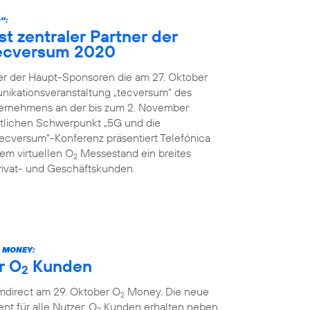
“:
st zentraler Partner der
ecversum 2020
ner der Haupt-Sponsoren die am 27. Oktober
nikationsveranstaltung „tecversum“ des
ernehmens an der bis zum 2. November
ltlichen Schwerpunkt „5G und die
„tecversum“-Konferenz präsentiert Telefónica
m virtuellen O
Messestand ein breites
2
rivat- und Geschäftskunden.
MONEY:
r O
Kunden
2
mdirect am 29. Oktober O
Money. Die neue
2
ent für alle Nutzer. O
Kunden erhalten neben
2