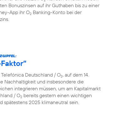
ten Bonuszinsen auf ihr Guthaben bis zu einer
ey-App ihr O
Banking-Konto bei der
2
zins.
ZGIPFEL:
-Faktor“
n Telefónica Deutschland / O
, auf dem 14.
2
e Nachhaltigkeit und insbesondere die
ereichen integrieren müssen, um am Kapitalmarkt
chland / O
bereits gestern einen wichtigen
2
 spätestens 2025 klimaneutral sein.