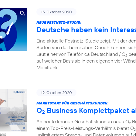
15. Oktober 2020
NEUE FESTNETZ-STUDIE:
Deutsche haben kein Interes
Eine aktuelle Festnetz-Studie zeigt: Mit der d
Surfen von der heimischen Couch kennen sich
Laut einer von Telefónica Deutschland / O
beau
2
auf welcher Basis sie in den eigenen vier Wänd
Mobilfunk.
12. Oktober 2020
MARKTSTART FÜR GESCHÄFTSKUNDEN:
O
Business Komplettpaket ab
2
Ab heute können Geschäftskunden neue O
Bu
2
einem Top-Preis-Leistungs-Verhältnis bietet O
2
unlimitiertem Sprach- und Datenvolumen auf 
land