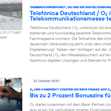
THEMENSCHWERPUNKT „5G UND DIE DIGITALISIERUNG
Telefónica Deutschland / O
i
2
Telekommunikationsmesse t
Telefónica Deutschland / O
unterstützt als ei
2
startende und hochkarätig besetzte Telekommu
AU STUTTGART,
uggel
Fachmagazins connect. Die Teilnahme des Unt
dauernden Veranstaltung steht unter dem inha
Digitalisierung“. Neben den Vorträgen auf der 
Deutschland / O
den Messebesuchern auf eine
2
Spektrum digitaler Lösungen und Dienste für P
23. Oktober 2020
O
UND COMDIRECT STARTEN DIE NEUE FINANZ-APP O
2
2
Bis zu 2 Prozent Bonuszins fü
O
startet zusammen mit dem Bank-Partner co
2
App ist ein frei verfügbarer smarter Finanzassist