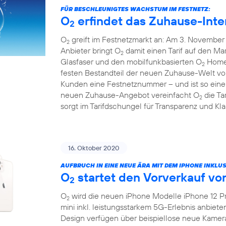
FÜR BESCHLEUNIGTES WACHSTUM IM FESTNETZ:
O
erfindet das Zuhause-Inte
2
O
greift im Festnetzmarkt an: Am 3. November 
2
Anbieter bringt O
damit einen Tarif auf den Mar
2
Glasfaser und den mobilfunkbasierten O
HomeS
2
festen Bestandteil der neuen Zuhause-Welt v
Kunden eine Festnetznummer – und ist so eine 
neuen Zuhause-Angebot vereinfacht O
die Ta
2
sorgt im Tarifdschungel für Transparenz und Klar
16. Oktober 2020
AUFBRUCH IN EINE NEUE ÄRA MIT DEM IPHONE INKLUS
O
startet den Vorverkauf vo
2
O
wird die neuen iPhone Modelle iPhone 12 Pr
2
mini inkl. leistungsstarkem 5G-Erlebnis anbiet
Design verfügen über beispiellose neue Kamer