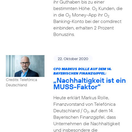
ihr Guthaben bis zu einer
bestimmten Höhe. O
Kunden, die
2
in die O
Money-App ihr O
2
2
Banking-Konto bei der comdirect
einbinden, erhalten 2 Prozent
Bonuszins.
22. Oktober 2020
CFO MARKUS ROLLE AUF DEM 14.
BAYERISCHEN FINANZGIPFEL:
„Nachhaltigkeit ist ein
Credits: Telefónica
MUSS-Faktor“
Deutschland
Heute erklärt Markus Rolle,
Finanzvorstand von Telefónica
Deutschland / O
, auf dem 14.
2
Bayerischen Finanzgipfel, dass
Unternehmen die Nachhaltigkeit
und insbesondere die