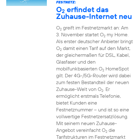
FESTNETZ:
O
erfindet das
2
Zuhause-Internet neu
O
greift im Festnetzmarkt an: Am
2
3. November startet O
my Home.
2
Als erster deutscher Anbieter bringt
O
damit einen Tarif auf den Markt,
2
der gleichermaßen für DSL, Kabel,
Glasfaser und den
mobilfunkbasierten O
HomeSpot
2
gilt. Der 4G-/5G-Router wird dabei
zum festen Bestandteil der neuen
Zuhause-Welt von O
. Er
2
ermöglicht erstmals Telefonie,
bietet Kunden eine
Festnetznummer – und ist so eine
vollwertige Festnetzersatzlösung.
Mit seinem neuen Zuhause-
Angebot vereinfacht O
die
2
Tarifstrukturen im Festnetzmarkt