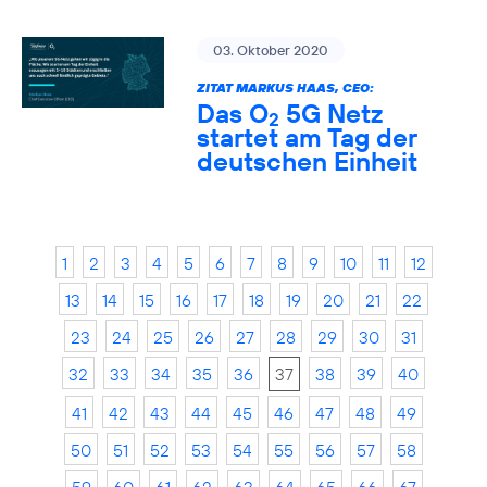
03. Oktober 2020
ZITAT MARKUS HAAS, CEO:
Das O
5G Netz
2
startet am Tag der
deutschen Einheit
1
2
3
4
5
6
7
8
9
10
11
12
13
14
15
16
17
18
19
20
21
22
23
24
25
26
27
28
29
30
31
32
33
34
35
36
37
38
39
40
41
42
43
44
45
46
47
48
49
50
51
52
53
54
55
56
57
58