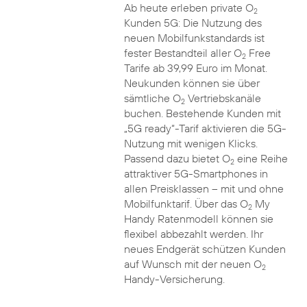
Ab heute erleben private O
2
Kunden 5G: Die Nutzung des
neuen Mobilfunkstandards ist
fester Bestandteil aller O
Free
2
Tarife ab 39,99 Euro im Monat.
Neukunden können sie über
sämtliche O
Vertriebskanäle
2
buchen. Bestehende Kunden mit
„5G ready“-Tarif aktivieren die 5G-
Nutzung mit wenigen Klicks.
Passend dazu bietet O
eine Reihe
2
attraktiver 5G-Smartphones in
allen Preisklassen – mit und ohne
Mobilfunktarif. Über das O
My
2
Handy Ratenmodell können sie
flexibel abbezahlt werden. Ihr
neues Endgerät schützen Kunden
auf Wunsch mit der neuen O
2
Handy-Versicherung.