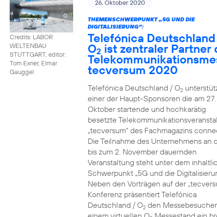
26. Oktober 2020
THEMENSCHWERPUNKT „5G UND DIE
DIGITALISIERUNG“:
Telefónica Deutschland
Credits: LABOR
O
ist zentraler Partner 
WELTENBAU
2
STUTTGART, editor:
Telekommunikationsme
Tom Exner, Elmar
tecversum 2020
Gauggel
Telefónica Deutschland / O
unterstütz
2
einer der Haupt-Sponsoren die am 27.
Oktober startende und hochkarätig
besetzte Telekommunikationsveransta
„tecversum“ des Fachmagazins connec
Die Teilnahme des Unternehmens an 
bis zum 2. November dauernden
Veranstaltung steht unter dem inhaltl
Schwerpunkt „5G und die Digitalisieru
Neben den Vorträgen auf der „tecver
Konferenz präsentiert Telefónica
Deutschland / O
den Messebesucher
2
einem virtuellen O
Messestand ein br