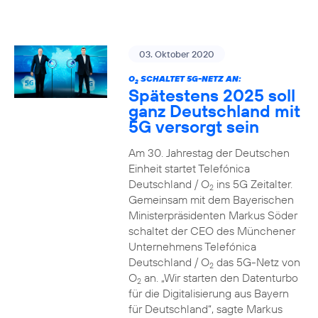
03. Oktober 2020
O
SCHALTET 5G-NETZ AN:
2
Spätestens 2025 soll
ganz Deutschland mit
5G versorgt sein
Am 30. Jahrestag der Deutschen
Einheit startet Telefónica
Deutschland / O
ins 5G Zeitalter.
2
Gemeinsam mit dem Bayerischen
Ministerpräsidenten Markus Söder
schaltet der CEO des Münchener
Unternehmens Telefónica
Deutschland / O
das 5G-Netz von
2
O
an. „Wir starten den Datenturbo
2
für die Digitalisierung aus Bayern
für Deutschland“, sagte Markus