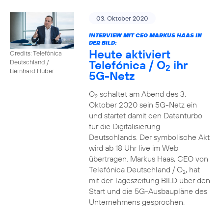
03. Oktober 2020
INTERVIEW MIT CEO MARKUS HAAS IN
DER BILD:
Heute aktiviert
Credits: Telefónica
Telefónica / O
ihr
Deutschland /
2
Bernhard Huber
5G-Netz
O
schaltet am Abend des 3.
2
Oktober 2020 sein 5G-Netz ein
und startet damit den Datenturbo
für die Digitalisierung
Deutschlands. Der symbolische Akt
wird ab 18 Uhr live im Web
übertragen. Markus Haas, CEO von
Telefónica Deutschland / O
, hat
2
mit der Tageszeitung BILD über den
Start und die 5G-Ausbaupläne des
Unternehmens gesprochen.