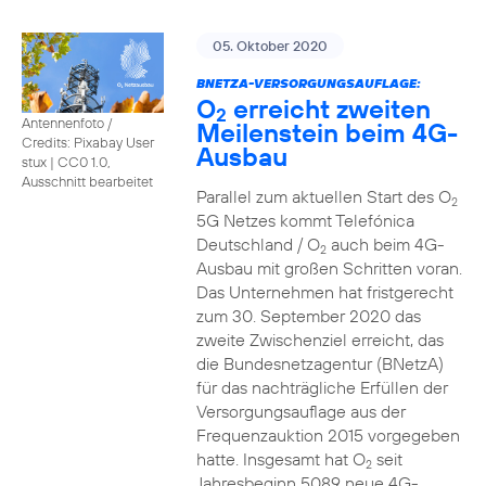
05. Oktober 2020
BNETZA-VERSORGUNGSAUFLAGE:
O
erreicht zweiten
2
Antennenfoto /
Meilenstein beim 4G-
Credits: Pixabay User
Ausbau
stux
|
CC0 1.0,
Ausschnitt bearbeitet
Parallel zum aktuellen Start des O
2
5G Netzes kommt Telefónica
Deutschland / O
auch beim 4G-
2
Ausbau mit großen Schritten voran.
Das Unternehmen hat fristgerecht
zum 30. September 2020 das
zweite Zwischenziel erreicht, das
die Bundesnetzagentur (BNetzA)
für das nachträgliche Erfüllen der
Versorgungsauflage aus der
Frequenzauktion 2015 vorgegeben
hatte. Insgesamt hat O
seit
2
Jahresbeginn 5089 neue 4G-