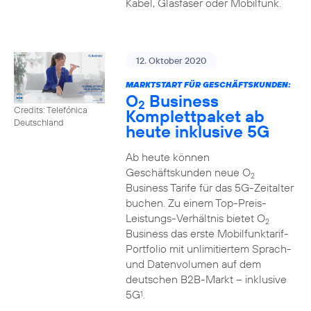
Kabel, Glasfaser oder Mobilfunk.
12. Oktober 2020
MARKTSTART FÜR GESCHÄFTSKUNDEN:
O
Business
2
Credits: Telefónica
Komplettpaket ab
Deutschland
heute inklusive 5G
Ab heute können
Geschäftskunden neue O
2
Business Tarife für das 5G-Zeitalter
buchen. Zu einem Top-Preis-
Leistungs-Verhältnis bietet O
2
Business das erste Mobilfunktarif-
Portfolio mit unlimitiertem Sprach-
und Datenvolumen auf dem
deutschen B2B-Markt – inklusive
5G
.
1