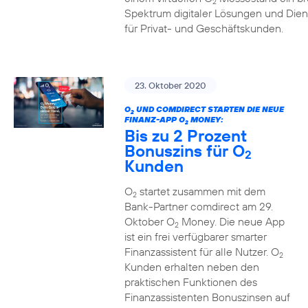
2
Spektrum digitaler Lösungen und Dien
für Privat- und Geschäftskunden.
23. Oktober 2020
O
UND COMDIRECT STARTEN DIE NEUE
2
FINANZ-APP O
MONEY:
2
Bis zu 2 Prozent
Bonuszins für O
2
Kunden
O
startet zusammen mit dem
2
Bank-Partner comdirect am 29.
Oktober O
Money. Die neue App
2
ist ein frei verfügbarer smarter
Finanzassistent für alle Nutzer. O
2
Kunden erhalten neben den
praktischen Funktionen des
Finanzassistenten Bonuszinsen auf