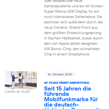
über beispiellose neue
Kamerasysteme und ein All Screen
Super Retina XDR Display für ein
noch intensiveres Seherlebnis. Sie
zeichnen sich außerdem durch die
neue Ceramic Shield-Front aus,
dem größten Entwicklungssprung
in Sachen Haltbarkeit, sowie durch
den von Apple selbst designten
A14 Bionic-Chip, den schnellsten
Chip in einem Smartphone.
16. Oktober 2020
AY YILDIZ FEIERT GEBURTSTAG:
Seit 15 Jahren die
Credits: AY YILDIZ
führende
Mobilfunkmarke für
die deutsch-