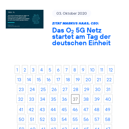
03. Oktober 2020
ZITAT MARKUS HAAS, CEO:
Das O
5G Netz
2
startet am Tag der
deutschen Einheit
1
2
3
4
5
6
7
8
9
10
11
12
13
14
15
16
17
18
19
20
21
22
23
24
25
26
27
28
29
30
31
32
33
34
35
36
37
38
39
40
41
42
43
44
45
46
47
48
49
50
51
52
53
54
55
56
57
58