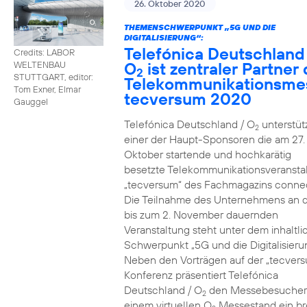
26. Oktober 2020
THEMENSCHWERPUNKT „5G UND DIE
DIGITALISIERUNG“:
Telefónica Deutschland
Credits: LABOR
O
ist zentraler Partner 
WELTENBAU
2
STUTTGART, editor:
Telekommunikationsme
Tom Exner, Elmar
tecversum 2020
Gauggel
Telefónica Deutschland / O
unterstütz
2
einer der Haupt-Sponsoren die am 27.
Oktober startende und hochkarätig
besetzte Telekommunikationsveransta
„tecversum“ des Fachmagazins connec
Die Teilnahme des Unternehmens an 
bis zum 2. November dauernden
Veranstaltung steht unter dem inhaltl
Schwerpunkt „5G und die Digitalisieru
Neben den Vorträgen auf der „tecver
Konferenz präsentiert Telefónica
Deutschland / O
den Messebesucher
2
einem virtuellen O
Messestand ein br