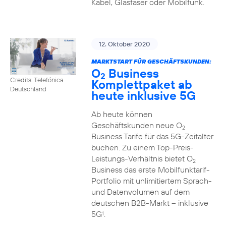
Kabel, Glasfaser oder Mobilfunk.
12. Oktober 2020
MARKTSTART FÜR GESCHÄFTSKUNDEN:
O
Business
2
Credits: Telefónica
Komplettpaket ab
Deutschland
heute inklusive 5G
Ab heute können
Geschäftskunden neue O
2
Business Tarife für das 5G-Zeitalter
buchen. Zu einem Top-Preis-
Leistungs-Verhältnis bietet O
2
Business das erste Mobilfunktarif-
Portfolio mit unlimitiertem Sprach-
und Datenvolumen auf dem
deutschen B2B-Markt – inklusive
5G
.
1