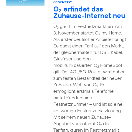
FESTNETZ:
O
erfindet das
2
Zuhause-Internet neu
O
greift im Festnetzmarkt an: Am
2
3. November startet O
my Home.
2
Als erster deutscher Anbieter bringt
O
damit einen Tarif auf den Markt,
2
der gleichermaßen für DSL, Kabel,
Glasfaser und den
mobilfunkbasierten O
HomeSpot
2
gilt. Der 4G-/5G-Router wird dabei
zum festen Bestandteil der neuen
Zuhause-Welt von O
. Er
2
ermöglicht erstmals Telefonie,
bietet Kunden eine
Festnetznummer – und ist so eine
vollwertige Festnetzersatzlösung.
Mit seinem neuen Zuhause-
Angebot vereinfacht O
die
2
Tarifstrukturen im Festnetzmarkt