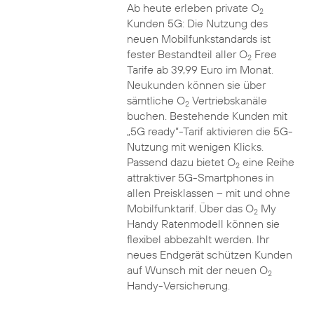
Ab heute erleben private O
2
Kunden 5G: Die Nutzung des
neuen Mobilfunkstandards ist
fester Bestandteil aller O
Free
2
Tarife ab 39,99 Euro im Monat.
Neukunden können sie über
sämtliche O
Vertriebskanäle
2
buchen. Bestehende Kunden mit
„5G ready“-Tarif aktivieren die 5G-
Nutzung mit wenigen Klicks.
Passend dazu bietet O
eine Reihe
2
attraktiver 5G-Smartphones in
allen Preisklassen – mit und ohne
Mobilfunktarif. Über das O
My
2
Handy Ratenmodell können sie
flexibel abbezahlt werden. Ihr
neues Endgerät schützen Kunden
auf Wunsch mit der neuen O
2
Handy-Versicherung.