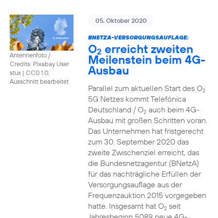
05. Oktober 2020
BNETZA-VERSORGUNGSAUFLAGE:
O
erreicht zweiten
2
Antennenfoto /
Meilenstein beim 4G-
Credits: Pixabay User
Ausbau
stux
|
CC0 1.0,
Ausschnitt bearbeitet
Parallel zum aktuellen Start des O
2
5G Netzes kommt Telefónica
Deutschland / O
auch beim 4G-
2
Ausbau mit großen Schritten voran.
Das Unternehmen hat fristgerecht
zum 30. September 2020 das
zweite Zwischenziel erreicht, das
die Bundesnetzagentur (BNetzA)
für das nachträgliche Erfüllen der
Versorgungsauflage aus der
Frequenzauktion 2015 vorgegeben
hatte. Insgesamt hat O
seit
2
Jahresbeginn 5089 neue 4G-