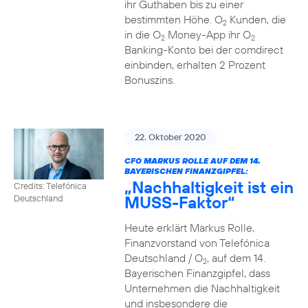
ihr Guthaben bis zu einer
bestimmten Höhe. O
Kunden, die
2
in die O
Money-App ihr O
2
2
Banking-Konto bei der comdirect
einbinden, erhalten 2 Prozent
Bonuszins.
22. Oktober 2020
CFO MARKUS ROLLE AUF DEM 14.
BAYERISCHEN FINANZGIPFEL:
„Nachhaltigkeit ist ein
Credits: Telefónica
MUSS-Faktor“
Deutschland
Heute erklärt Markus Rolle,
Finanzvorstand von Telefónica
Deutschland / O
, auf dem 14.
2
Bayerischen Finanzgipfel, dass
Unternehmen die Nachhaltigkeit
und insbesondere die