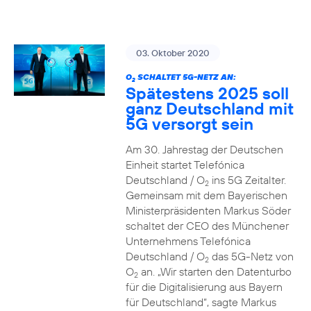
03. Oktober 2020
O
SCHALTET 5G-NETZ AN:
2
Spätestens 2025 soll
ganz Deutschland mit
5G versorgt sein
Am 30. Jahrestag der Deutschen
Einheit startet Telefónica
Deutschland / O
ins 5G Zeitalter.
2
Gemeinsam mit dem Bayerischen
Ministerpräsidenten Markus Söder
schaltet der CEO des Münchener
Unternehmens Telefónica
Deutschland / O
das 5G-Netz von
2
O
an. „Wir starten den Datenturbo
2
für die Digitalisierung aus Bayern
für Deutschland“, sagte Markus