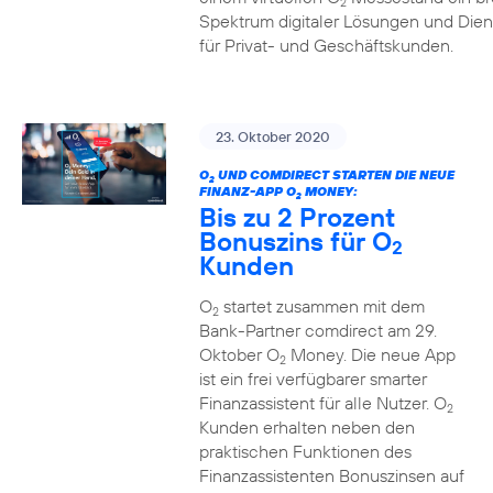
2
Spektrum digitaler Lösungen und Dien
für Privat- und Geschäftskunden.
23. Oktober 2020
O
UND COMDIRECT STARTEN DIE NEUE
2
FINANZ-APP O
MONEY:
2
Bis zu 2 Prozent
Bonuszins für O
2
Kunden
O
startet zusammen mit dem
2
Bank-Partner comdirect am 29.
Oktober O
Money. Die neue App
2
ist ein frei verfügbarer smarter
Finanzassistent für alle Nutzer. O
2
Kunden erhalten neben den
praktischen Funktionen des
Finanzassistenten Bonuszinsen auf