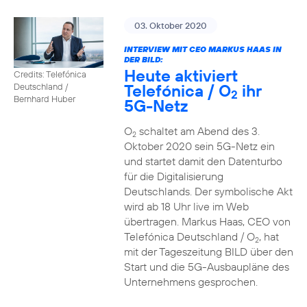
03. Oktober 2020
INTERVIEW MIT CEO MARKUS HAAS IN
DER BILD:
Heute aktiviert
Credits: Telefónica
Telefónica / O
ihr
Deutschland /
2
Bernhard Huber
5G-Netz
O
schaltet am Abend des 3.
2
Oktober 2020 sein 5G-Netz ein
und startet damit den Datenturbo
für die Digitalisierung
Deutschlands. Der symbolische Akt
wird ab 18 Uhr live im Web
übertragen. Markus Haas, CEO von
Telefónica Deutschland / O
, hat
2
mit der Tageszeitung BILD über den
Start und die 5G-Ausbaupläne des
Unternehmens gesprochen.