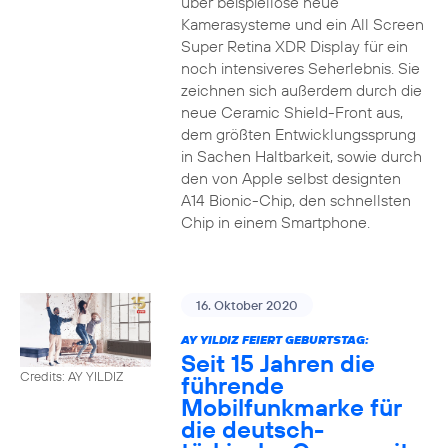
über beispiellose neue
Kamerasysteme und ein All Screen
Super Retina XDR Display für ein
noch intensiveres Seherlebnis. Sie
zeichnen sich außerdem durch die
neue Ceramic Shield-Front aus,
dem größten Entwicklungssprung
in Sachen Haltbarkeit, sowie durch
den von Apple selbst designten
A14 Bionic-Chip, den schnellsten
Chip in einem Smartphone.
16. Oktober 2020
AY YILDIZ FEIERT GEBURTSTAG:
Seit 15 Jahren die
Credits: AY YILDIZ
führende
Mobilfunkmarke für
die deutsch-