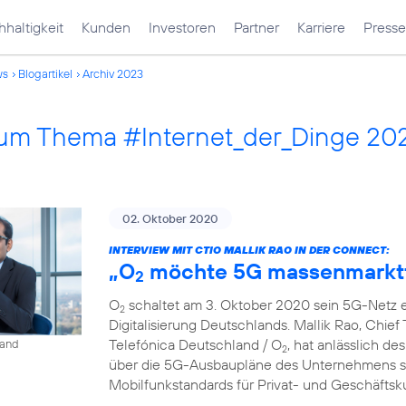
haltigkeit
Kunden
Investoren
Partner
Karriere
Presse
ws
Blogartikel
Archiv 2023
 zum Thema #Internet_der_Dinge 20
02. Oktober 2020
INTERVIEW MIT CTIO MALLIK RAO IN DER CONNECT:
„O
möchte 5G massenmarkt
2
O
schaltet am 3. Oktober 2020 sein 5G-Netz ei
2
Digitalisierung Deutschlands. Mallik Rao, Chief
Telefónica Deutschland / O
, hat anlässlich de
land
2
über die 5G-Ausbaupläne des Unternehmens so
Mobilfunkstandards für Privat- und Geschäfts