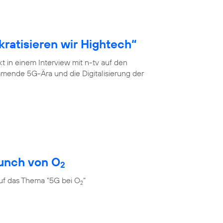
ratisieren wir Hightech“
 in einem Interview mit n-tv auf den
mende 5G-Ära und die Digitalisierung der
unch von O
2
uf das Thema "5G bei O
"
2