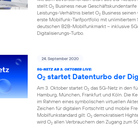
stellt O
Business neue Geschäftskundentarife f
2
Leistungs-Verhältnis bietet O
Business seinen
2
erste Mobilfunk-Tarifportfolio mit unlimitier
deutschen B2B-Mobilfunkmarkt – inklusive 5G(1
Digitalisierungs-Turbo.
24. September 2020
5G-NETZ AB 3. OKTOBER LIVE:
O
startet Datenturbo der Dig
2
Am 3. Oktober startet O
das 5G-Netz in den fü
2
Hamburg, München, Frankfurt und Köln. Die Ke
im Rahmen eines symbolischen virtuellen Aktes
Zeichen für digitalen Fortschritt und mobile F
Mobilfunkstandard gilt: O
demokratisiert Hight
2
wird O
allen Verbrauchern den Zugang zum 5G
2