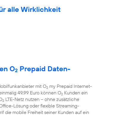
ür alle Wirklichkeit
uen O
Prepaid Daten-
2
obilfunkanbieter mit O
my Prepaid Internet-
2
r einmalig 49,99 Euro können O
Kunden ein
2
 O
LTE-Netz nutzen – ohne zusätzliche
2
Office-Lösung oder flexible Streaming-
f die mobile Freiheit seiner Kunden auf ein