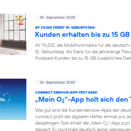
30. September 2020
AY YILDIZ FEIERT 15. GEBURTSTAG:
Kunden erhalten bis zu 15 G
AY YILDIZ, die Mobilfunkmarke für die deutsch-
15. Geburtstag. Als Dank für die jahrelange Tr
Postpaid-Kunden bis zu 15 GB zusätzliches Da
30. September 2020
CONNECT SERVICE-APP-TEST 2020:
„Mein O
”-App holt sich den 
2
Wie gut sind die Kundenservice-Apps der deuts
connect prüft die digitalen Helfer einmal pro Ja
diesjährigen Test erhält die „Mein O
“-App zum d
2
steigert O
nochmals deutlich seine überzeugen
2