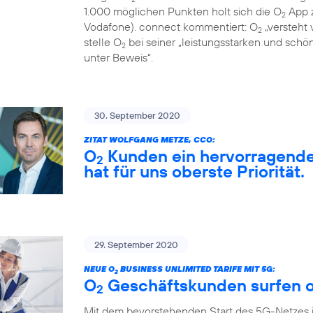
1.000 möglichen Punkten holt sich die O
App z
2
Vodafone). connect kommentiert: O
„versteht 
2
stelle O
bei seiner „leistungsstarken und sch
2
unter Beweis“.
30. September 2020
ZITAT WOLFGANG METZE, CCO:
O
Kunden ein hervorragendes
2
hat für uns oberste Priorität.
29. September 2020
NEUE O
BUSINESS UNLIMITED TARIFE MIT 5G:
2
O
Geschäftskunden surfen o
2
Mit dem bevorstehenden Start des 5G-Netzes 