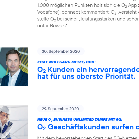
1.000 möglichen Punkten holt sich die O
App z
2
Vodafone). connect kommentiert: O
„versteht 
2
stelle O
bei seiner „leistungsstarken und sch
2
unter Beweis“.
30. September 2020
ZITAT WOLFGANG METZE, CCO:
O
Kunden ein hervorragendes
2
hat für uns oberste Priorität.
29. September 2020
NEUE O
BUSINESS UNLIMITED TARIFE MIT 5G:
2
O
Geschäftskunden surfen o
2
Mit dem bevorstehenden Start des 5G-Netzes 