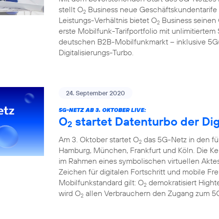
stellt O
Business neue Geschäftskundentarife f
2
Leistungs-Verhältnis bietet O
Business seinen
2
erste Mobilfunk-Tarifportfolio mit unlimitier
deutschen B2B-Mobilfunkmarkt – inklusive 5G(1
Digitalisierungs-Turbo.
24. September 2020
5G-NETZ AB 3. OKTOBER LIVE:
O
startet Datenturbo der Dig
2
Am 3. Oktober startet O
das 5G-Netz in den fü
2
Hamburg, München, Frankfurt und Köln. Die Ke
im Rahmen eines symbolischen virtuellen Aktes
Zeichen für digitalen Fortschritt und mobile F
Mobilfunkstandard gilt: O
demokratisiert Hight
2
wird O
allen Verbrauchern den Zugang zum 5G
2