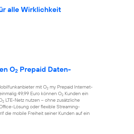
ür alle Wirklichkeit
uen O
Prepaid Daten-
2
obilfunkanbieter mit O
my Prepaid Internet-
2
r einmalig 49,99 Euro können O
Kunden ein
2
 O
LTE-Netz nutzen – ohne zusätzliche
2
Office-Lösung oder flexible Streaming-
f die mobile Freiheit seiner Kunden auf ein