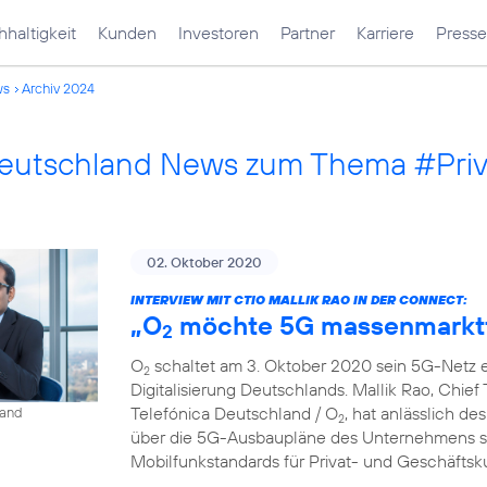
haltigkeit
Kunden
Investoren
Partner
Karriere
Presse
ws
Archiv 2024
Deutschland News zum Thema #Pri
02. Oktober 2020
INTERVIEW MIT CTIO MALLIK RAO IN DER CONNECT:
„O
möchte 5G massenmarkt
2
O
schaltet am 3. Oktober 2020 sein 5G-Netz ei
2
Digitalisierung Deutschlands. Mallik Rao, Chief
Telefónica Deutschland / O
, hat anlässlich de
land
2
über die 5G-Ausbaupläne des Unternehmens so
Mobilfunkstandards für Privat- und Geschäfts