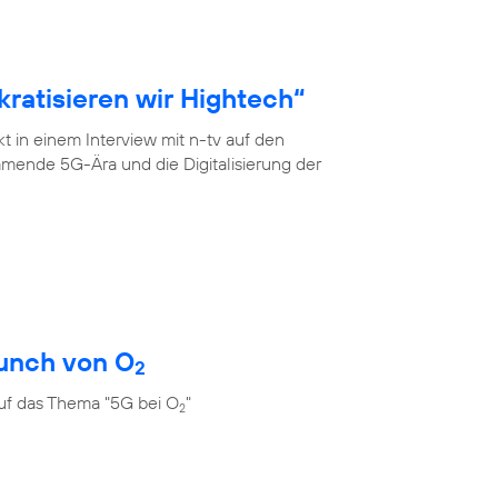
ratisieren wir Hightech“
 in einem Interview mit n-tv auf den
mende 5G-Ära und die Digitalisierung der
unch von O
2
uf das Thema "5G bei O
"
2