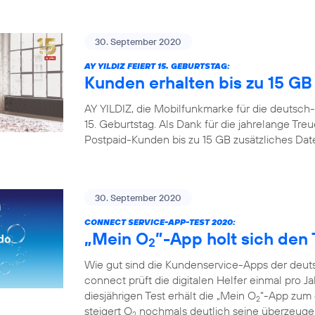
30. September 2020
AY YILDIZ FEIERT 15. GEBURTSTAG:
Kunden erhalten bis zu 15 G
AY YILDIZ, die Mobilfunkmarke für die deutsch-
15. Geburtstag. Als Dank für die jahrelange Tr
Postpaid-Kunden bis zu 15 GB zusätzliches Da
30. September 2020
CONNECT SERVICE-APP-TEST 2020:
„Mein O
”-App holt sich den 
2
Wie gut sind die Kundenservice-Apps der deuts
connect prüft die digitalen Helfer einmal pro Ja
diesjährigen Test erhält die „Mein O
“-App zum d
2
steigert O
nochmals deutlich seine überzeugen
2