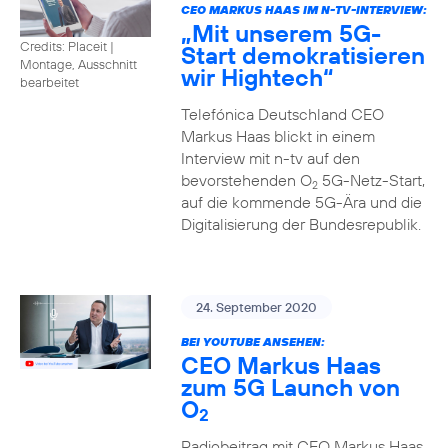
CEO MARKUS HAAS IM N-TV-INTERVIEW:
„Mit unserem 5G-
Credits: Placeit
|
Start demokratisieren
Montage, Ausschnitt
wir Hightech“
bearbeitet
Telefónica Deutschland CEO
Markus Haas blickt in einem
Interview mit n-tv auf den
bevorstehenden O
5G-Netz-Start,
2
auf die kommende 5G-Ära und die
Digitalisierung der Bundesrepublik.
24. September 2020
BEI YOUTUBE ANSEHEN:
CEO Markus Haas
zum 5G Launch von
O
2
Radiobeitrag mit CEO Markus Haas