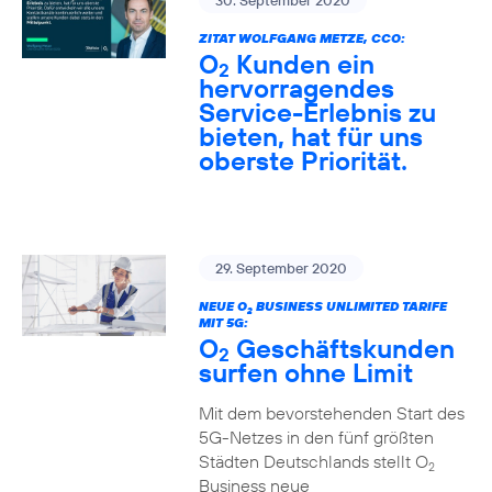
30. September 2020
ZITAT WOLFGANG METZE, CCO:
O
Kunden ein
2
hervorragendes
Service-Erlebnis zu
bieten, hat für uns
oberste Priorität.
29. September 2020
NEUE O
BUSINESS UNLIMITED TARIFE
2
MIT 5G:
O
Geschäftskunden
2
surfen ohne Limit
Mit dem bevorstehenden Start des
5G-Netzes in den fünf größten
Städten Deutschlands stellt O
2
Business neue