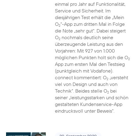
einmal pro Jahr auf Funktionalität,
Service und Sicherheit. Im
diesjährigen Test erhält die „Mein
O
“-App zum dritten Mal in Folge
2
die Note „sehr gut“. Dabei steigert
O
nochmals deutlich seine
2
überzeugende Leistung aus den
Vorjahren: Mit 927 von 1.000
möglichen Punkten holt sich die O
2
App zum ersten Mal den Testsieg
(punktgleich mit Vodafone).
connect kommentiert: O
„versteht
2
viel von Design und auch von
Technik“. Beides stelle O
bei
2
seiner „leistungsstarken und schön
gestalteten Kundenservice-App
eindrucksvoll unter Beweis“.