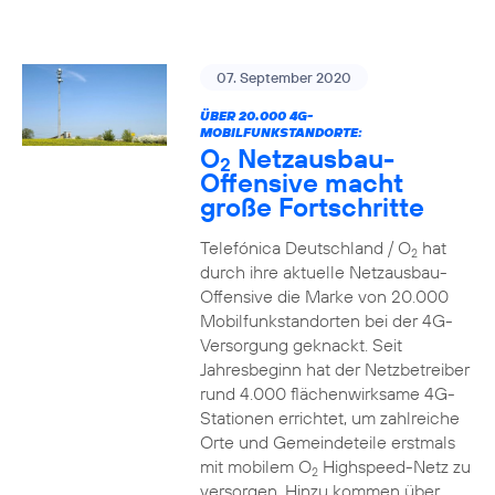
07. September 2020
ÜBER 20.000 4G-
MOBILFUNKSTANDORTE:
O
Netzausbau-
2
Offensive macht
große Fortschritte
Telefónica Deutschland / O
hat
2
durch ihre aktuelle Netzausbau-
Offensive die Marke von 20.000
Mobilfunkstandorten bei der 4G-
Versorgung geknackt. Seit
Jahresbeginn hat der Netzbetreiber
rund 4.000 flächenwirksame 4G-
Stationen errichtet, um zahlreiche
Orte und Gemeindeteile erstmals
mit mobilem O
Highspeed-Netz zu
2
versorgen. Hinzu kommen über