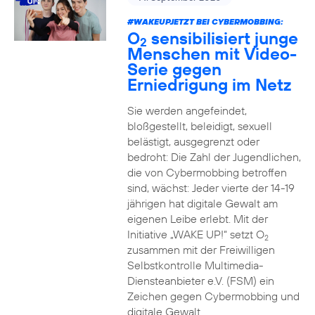
#WAKEUPJETZT BEI CYBERMOBBING:
O
sensibilisiert junge
2
Menschen mit Video-
Serie gegen
Erniedrigung im Netz
Sie werden angefeindet,
bloßgestellt, beleidigt, sexuell
belästigt, ausgegrenzt oder
bedroht: Die Zahl der Jugendlichen,
die von Cybermobbing betroffen
sind, wächst: Jeder vierte der 14-19
jährigen hat digitale Gewalt am
eigenen Leibe erlebt. Mit der
Initiative „WAKE UP!“ setzt O
2
zusammen mit der Freiwilligen
Selbstkontrolle Multimedia-
Diensteanbieter e.V. (FSM) ein
Zeichen gegen Cybermobbing und
digitale Gewalt.