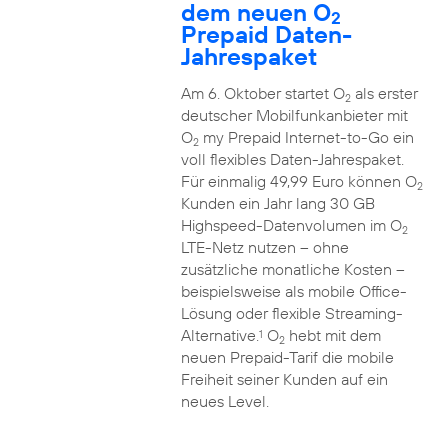
dem neuen O
2
Prepaid Daten-
Jahrespaket
Am 6. Oktober startet O
als erster
2
deutscher Mobilfunkanbieter mit
O
my Prepaid Internet-to-Go ein
2
voll flexibles Daten-Jahrespaket.
Für einmalig 49,99 Euro können O
2
Kunden ein Jahr lang 30 GB
Highspeed-Datenvolumen im O
2
LTE-Netz nutzen – ohne
zusätzliche monatliche Kosten –
beispielsweise als mobile Office-
Lösung oder flexible Streaming-
Alternative.
O
hebt mit dem
1
2
neuen Prepaid-Tarif die mobile
Freiheit seiner Kunden auf ein
neues Level.