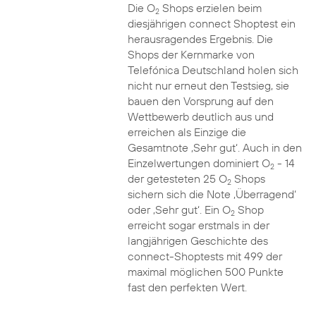
Die O
Shops erzielen beim
2
diesjährigen connect Shoptest ein
herausragendes Ergebnis. Die
Shops der Kernmarke von
Telefónica Deutschland holen sich
nicht nur erneut den Testsieg, sie
bauen den Vorsprung auf den
Wettbewerb deutlich aus und
erreichen als Einzige die
Gesamtnote ‚Sehr gut‘. Auch in den
Einzelwertungen dominiert O
- 14
2
der getesteten 25 O
Shops
2
sichern sich die Note ‚Überragend‘
oder ‚Sehr gut‘. Ein O
Shop
2
erreicht sogar erstmals in der
langjährigen Geschichte des
connect-Shoptests mit 499 der
maximal möglichen 500 Punkte
fast den perfekten Wert.