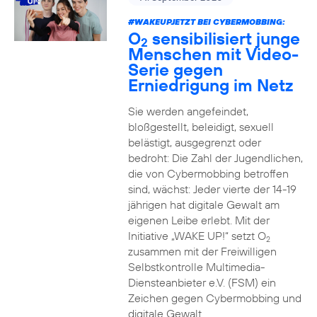
#WAKEUPJETZT BEI CYBERMOBBING:
O
sensibilisiert junge
2
Menschen mit Video-
Serie gegen
Erniedrigung im Netz
Sie werden angefeindet,
bloßgestellt, beleidigt, sexuell
belästigt, ausgegrenzt oder
bedroht: Die Zahl der Jugendlichen,
die von Cybermobbing betroffen
sind, wächst: Jeder vierte der 14-19
jährigen hat digitale Gewalt am
eigenen Leibe erlebt. Mit der
Initiative „WAKE UP!“ setzt O
2
zusammen mit der Freiwilligen
Selbstkontrolle Multimedia-
Diensteanbieter e.V. (FSM) ein
Zeichen gegen Cybermobbing und
digitale Gewalt.