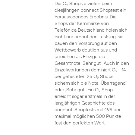
Die O
Shops erzielen beim
2
diesjährigen connect Shoptest ein
herausragendes Ergebnis. Die
Shops der Kernmarke von
Telefónica Deutschland holen sich
nicht nur erneut den Testsieg, sie
bauen den Vorsprung auf den
Wettbewerb deutlich aus und
erreichen als Einzige die
Gesamtnote ‚Sehr gut‘. Auch in den
Einzelwertungen dominiert O
- 14
2
der getesteten 25 O
Shops
2
sichern sich die Note ‚Überragend‘
oder ‚Sehr gut‘. Ein O
Shop
2
erreicht sogar erstmals in der
langjährigen Geschichte des
connect-Shoptests mit 499 der
maximal möglichen 500 Punkte
fast den perfekten Wert.