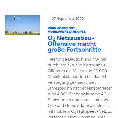
07. September 2020
ÜBER 20.000 4G-
MOBILFUNKSTANDORTE:
O
Netzausbau-
2
Offensive macht
große Fortschritte
Telefónica Deutschland / O
hat
2
durch ihre aktuelle Netzausbau-
Offensive die Marke von 20.000
Mobilfunkstandorten bei der 4G-
Versorgung geknackt. Seit
Jahresbeginn hat der Netzbetreiber
rund 4.000 flächenwirksame 4G-
Stationen errichtet, um zahlreiche
Orte und Gemeindeteile erstmals
mit mobilem O
Highspeed-Netz zu
2
versorgen. Hinzu kommen über