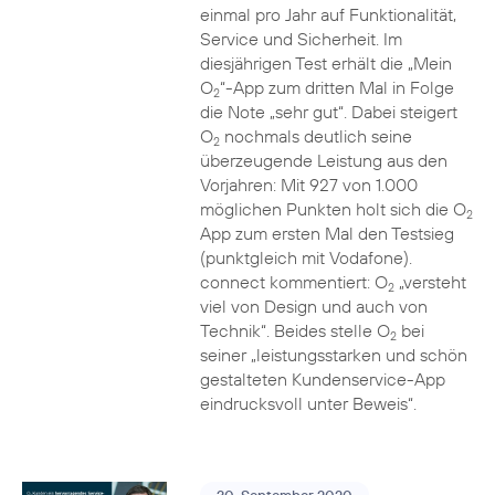
einmal pro Jahr auf Funktionalität,
Service und Sicherheit. Im
diesjährigen Test erhält die „Mein
O
“-App zum dritten Mal in Folge
2
die Note „sehr gut“. Dabei steigert
O
nochmals deutlich seine
2
überzeugende Leistung aus den
Vorjahren: Mit 927 von 1.000
möglichen Punkten holt sich die O
2
App zum ersten Mal den Testsieg
(punktgleich mit Vodafone).
connect kommentiert: O
„versteht
2
viel von Design und auch von
Technik“. Beides stelle O
bei
2
seiner „leistungsstarken und schön
gestalteten Kundenservice-App
eindrucksvoll unter Beweis“.