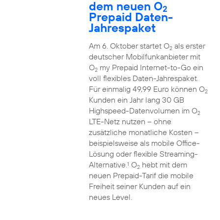
dem neuen O
2
Prepaid Daten-
Jahrespaket
Am 6. Oktober startet O
als erster
2
deutscher Mobilfunkanbieter mit
O
my Prepaid Internet-to-Go ein
2
voll flexibles Daten-Jahrespaket.
Für einmalig 49,99 Euro können O
2
Kunden ein Jahr lang 30 GB
Highspeed-Datenvolumen im O
2
LTE-Netz nutzen – ohne
zusätzliche monatliche Kosten –
beispielsweise als mobile Office-
Lösung oder flexible Streaming-
Alternative.
O
hebt mit dem
1
2
neuen Prepaid-Tarif die mobile
Freiheit seiner Kunden auf ein
neues Level.