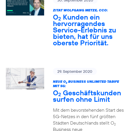
30. September 2020
ZITAT WOLFGANG METZE, CCO:
O
Kunden ein
2
hervorragendes
Service-Erlebnis zu
bieten, hat für uns
oberste Priorität.
29. September 2020
NEUE O
BUSINESS UNLIMITED TARIFE
2
MIT 5G:
O
Geschäftskunden
2
surfen ohne Limit
Mit dem bevorstehenden Start des
5G-Netzes in den fünf größten
Städten Deutschlands stellt O
2
Business neue