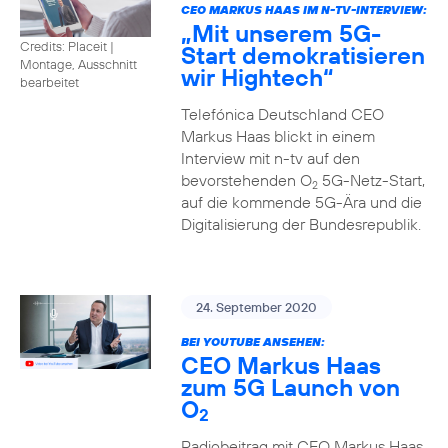
CEO MARKUS HAAS IM N-TV-INTERVIEW:
„Mit unserem 5G-
Credits: Placeit
|
Start demokratisieren
Montage, Ausschnitt
wir Hightech“
bearbeitet
Telefónica Deutschland CEO
Markus Haas blickt in einem
Interview mit n-tv auf den
bevorstehenden O
5G-Netz-Start,
2
auf die kommende 5G-Ära und die
Digitalisierung der Bundesrepublik.
24. September 2020
BEI YOUTUBE ANSEHEN:
CEO Markus Haas
zum 5G Launch von
O
2
Radiobeitrag mit CEO Markus Haas