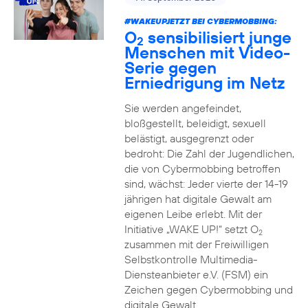
#WAKEUPJETZT BEI CYBERMOBBING:
O
sensibilisiert junge
2
Menschen mit Video-
Serie gegen
Erniedrigung im Netz
Sie werden angefeindet,
bloßgestellt, beleidigt, sexuell
belästigt, ausgegrenzt oder
bedroht: Die Zahl der Jugendlichen,
die von Cybermobbing betroffen
sind, wächst: Jeder vierte der 14-19
jährigen hat digitale Gewalt am
eigenen Leibe erlebt. Mit der
Initiative „WAKE UP!“ setzt O
2
zusammen mit der Freiwilligen
Selbstkontrolle Multimedia-
Diensteanbieter e.V. (FSM) ein
Zeichen gegen Cybermobbing und
digitale Gewalt.