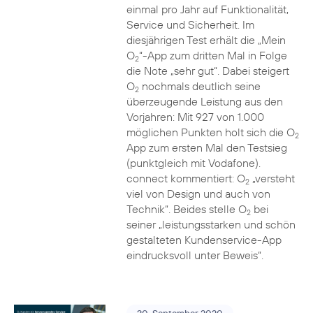
einmal pro Jahr auf Funktionalität,
Service und Sicherheit. Im
diesjährigen Test erhält die „Mein
O
“-App zum dritten Mal in Folge
2
die Note „sehr gut“. Dabei steigert
O
nochmals deutlich seine
2
überzeugende Leistung aus den
Vorjahren: Mit 927 von 1.000
möglichen Punkten holt sich die O
2
App zum ersten Mal den Testsieg
(punktgleich mit Vodafone).
connect kommentiert: O
„versteht
2
viel von Design und auch von
Technik“. Beides stelle O
bei
2
seiner „leistungsstarken und schön
gestalteten Kundenservice-App
eindrucksvoll unter Beweis“.