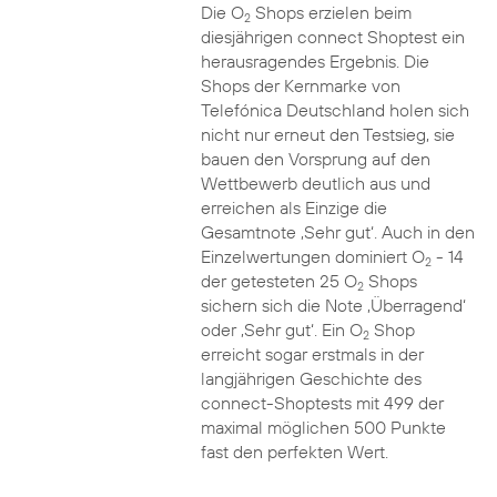
Die O
Shops erzielen beim
2
diesjährigen connect Shoptest ein
herausragendes Ergebnis. Die
Shops der Kernmarke von
Telefónica Deutschland holen sich
nicht nur erneut den Testsieg, sie
bauen den Vorsprung auf den
Wettbewerb deutlich aus und
erreichen als Einzige die
Gesamtnote ‚Sehr gut‘. Auch in den
Einzelwertungen dominiert O
- 14
2
der getesteten 25 O
Shops
2
sichern sich die Note ‚Überragend‘
oder ‚Sehr gut‘. Ein O
Shop
2
erreicht sogar erstmals in der
langjährigen Geschichte des
connect-Shoptests mit 499 der
maximal möglichen 500 Punkte
fast den perfekten Wert.