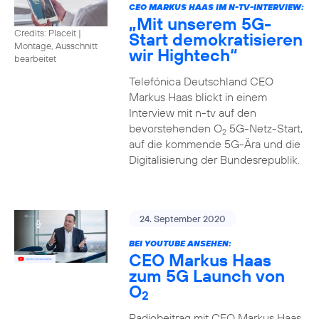
CEO MARKUS HAAS IM N-TV-INTERVIEW:
„Mit unserem 5G-
Credits: Placeit
|
Start demokratisieren
Montage, Ausschnitt
wir Hightech“
bearbeitet
Telefónica Deutschland CEO
Markus Haas blickt in einem
Interview mit n-tv auf den
bevorstehenden O
5G-Netz-Start,
2
auf die kommende 5G-Ära und die
Digitalisierung der Bundesrepublik.
24. September 2020
BEI YOUTUBE ANSEHEN:
CEO Markus Haas
zum 5G Launch von
O
2
Radiobeitrag mit CEO Markus Haas