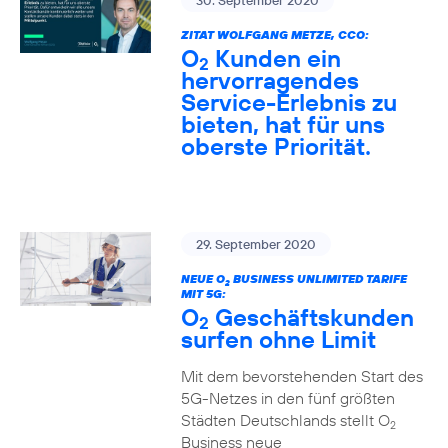
30. September 2020
ZITAT WOLFGANG METZE, CCO:
O
Kunden ein
2
hervorragendes
Service-Erlebnis zu
bieten, hat für uns
oberste Priorität.
29. September 2020
NEUE O
BUSINESS UNLIMITED TARIFE
2
MIT 5G:
O
Geschäftskunden
2
surfen ohne Limit
Mit dem bevorstehenden Start des
5G-Netzes in den fünf größten
Städten Deutschlands stellt O
2
Business neue