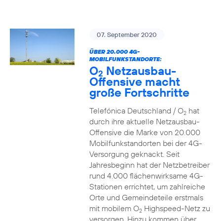
07. September 2020
ÜBER 20.000 4G-
MOBILFUNKSTANDORTE:
O
Netzausbau-
2
Offensive macht
große Fortschritte
Telefónica Deutschland / O
hat
2
durch ihre aktuelle Netzausbau-
Offensive die Marke von 20.000
Mobilfunkstandorten bei der 4G-
Versorgung geknackt. Seit
Jahresbeginn hat der Netzbetreiber
rund 4.000 flächenwirksame 4G-
Stationen errichtet, um zahlreiche
Orte und Gemeindeteile erstmals
mit mobilem O
Highspeed-Netz zu
2
versorgen. Hinzu kommen über