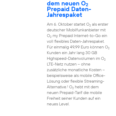
dem neuen O
2
Prepaid Daten-
Jahrespaket
Am 6. Oktober startet O
als erster
2
deutscher Mobilfunkanbieter mit
O
my Prepaid Internet-to-Go ein
2
voll flexibles Daten-Jahrespaket.
Für einmalig 49,99 Euro können O
2
Kunden ein Jahr lang 30 GB
Highspeed-Datenvolumen im O
2
LTE-Netz nutzen – ohne
zusätzliche monatliche Kosten –
beispielsweise als mobile Office-
Lösung oder flexible Streaming-
Alternative.
O
hebt mit dem
1
2
neuen Prepaid-Tarif die mobile
Freiheit seiner Kunden auf ein
neues Level.