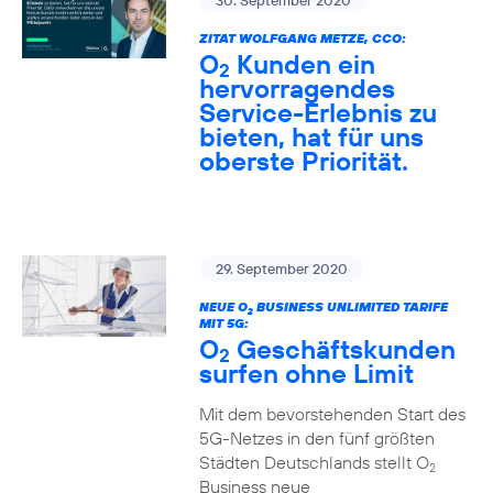
30. September 2020
ZITAT WOLFGANG METZE, CCO:
O
Kunden ein
2
hervorragendes
Service-Erlebnis zu
bieten, hat für uns
oberste Priorität.
29. September 2020
NEUE O
BUSINESS UNLIMITED TARIFE
2
MIT 5G:
O
Geschäftskunden
2
surfen ohne Limit
Mit dem bevorstehenden Start des
5G-Netzes in den fünf größten
Städten Deutschlands stellt O
2
Business neue