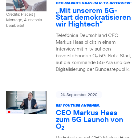
CEO MARKUS HAAS IM N-TV-INTERVIEW:
„Mit unserem 5G-
Credits: Placeit
|
Start demokratisieren
Montage, Ausschnitt
wir Hightech“
bearbeitet
Telefónica Deutschland CEO
Markus Haas blickt in einem
Interview mit n-tv auf den
bevorstehenden O
5G-Netz-Start,
2
auf die kommende 5G-Ära und die
Digitalisierung der Bundesrepublik.
24. September 2020
BEI YOUTUBE ANSEHEN:
CEO Markus Haas
zum 5G Launch von
O
2
Radiobeitrag mit CEO Markus Haas