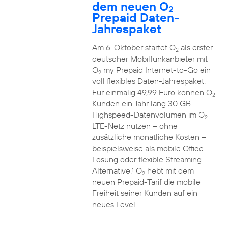
dem neuen O
2
Prepaid Daten-
Jahrespaket
Am 6. Oktober startet O
als erster
2
deutscher Mobilfunkanbieter mit
O
my Prepaid Internet-to-Go ein
2
voll flexibles Daten-Jahrespaket.
Für einmalig 49,99 Euro können O
2
Kunden ein Jahr lang 30 GB
Highspeed-Datenvolumen im O
2
LTE-Netz nutzen – ohne
zusätzliche monatliche Kosten –
beispielsweise als mobile Office-
Lösung oder flexible Streaming-
Alternative.
O
hebt mit dem
1
2
neuen Prepaid-Tarif die mobile
Freiheit seiner Kunden auf ein
neues Level.