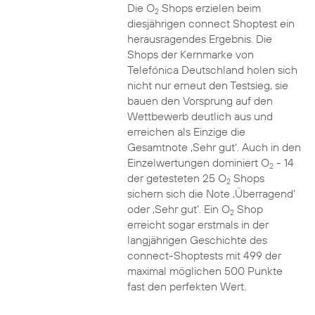
Die O
Shops erzielen beim
2
diesjährigen connect Shoptest ein
herausragendes Ergebnis. Die
Shops der Kernmarke von
Telefónica Deutschland holen sich
nicht nur erneut den Testsieg, sie
bauen den Vorsprung auf den
Wettbewerb deutlich aus und
erreichen als Einzige die
Gesamtnote ‚Sehr gut‘. Auch in den
Einzelwertungen dominiert O
- 14
2
der getesteten 25 O
Shops
2
sichern sich die Note ‚Überragend‘
oder ‚Sehr gut‘. Ein O
Shop
2
erreicht sogar erstmals in der
langjährigen Geschichte des
connect-Shoptests mit 499 der
maximal möglichen 500 Punkte
fast den perfekten Wert.