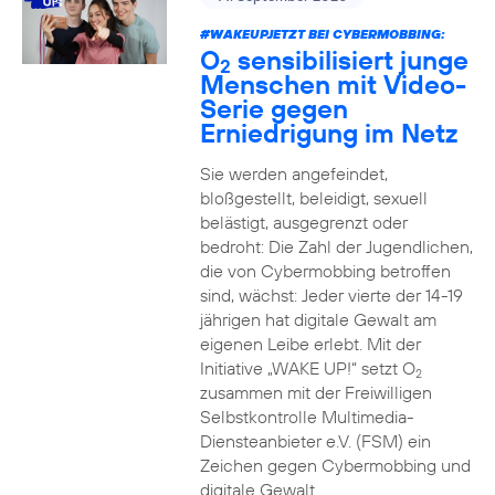
#WAKEUPJETZT BEI CYBERMOBBING:
O
sensibilisiert junge
2
Menschen mit Video-
Serie gegen
Erniedrigung im Netz
Sie werden angefeindet,
bloßgestellt, beleidigt, sexuell
belästigt, ausgegrenzt oder
bedroht: Die Zahl der Jugendlichen,
die von Cybermobbing betroffen
sind, wächst: Jeder vierte der 14-19
jährigen hat digitale Gewalt am
eigenen Leibe erlebt. Mit der
Initiative „WAKE UP!“ setzt O
2
zusammen mit der Freiwilligen
Selbstkontrolle Multimedia-
Diensteanbieter e.V. (FSM) ein
Zeichen gegen Cybermobbing und
digitale Gewalt.