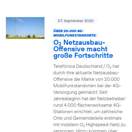
07. September 2020
ÜBER 20.000 4G-
MOBILFUNKSTANDORTE:
O
Netzausbau-
2
Offensive macht
große Fortschritte
Telefónica Deutschland / O
hat
2
durch ihre aktuelle Netzausbau-
Offensive die Marke von 20.000
Mobilfunkstandorten bei der 4G-
Versorgung geknackt. Seit
Jahresbeginn hat der Netzbetreiber
rund 4.000 flächenwirksame 4G-
Stationen errichtet, um zahlreiche
Orte und Gemeindeteile erstmals
mit mobilem O
Highspeed-Netz zu
2
versorgen. Hinzu kommen über