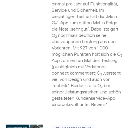
einmal pro Jahr auf Funktionalität,
Service und Sicherheit. Im
diesjährigen Test erhält die „Mein
O
“-App zum dritten Mal in Folge
2
die Note „sehr gut“. Dabei steigert
O
nochmals deutlich seine
2
überzeugende Leistung aus den
Vorjahren: Mit 927 von 1.000
möglichen Punkten holt sich die O
2
App zum ersten Mal den Testsieg
(punktgleich mit Vodafone).
connect kommentiert: O
„versteht
2
viel von Design und auch von
Technik“. Beides stelle O
bei
2
seiner „leistungsstarken und schön
gestalteten Kundenservice-App
eindrucksvoll unter Beweis“.