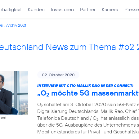
haltigkeit
Kunden
Investoren
Partner
Karriere
Presse
ws
Archiv 2021
Deutschland News zum Thema #o2 
02. Oktober 2020
INTERVIEW MIT CTIO MALLIK RAO IN DER CONNECT:
„O
möchte 5G massenmarkt
2
O
schaltet am 3. Oktober 2020 sein 5G-Netz ei
2
Digitalisierung Deutschlands. Mallik Rao, Chief
Telefónica Deutschland / O
, hat anlässlich de
land
2
über die 5G-Ausbaupläne des Unternehmens so
Mobilfunkstandards für Privat- und Geschäfts