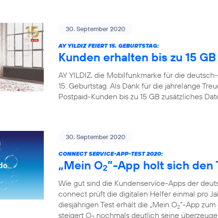
30. September 2020
AY YILDIZ FEIERT 15. GEBURTSTAG:
Kunden erhalten bis zu 15 G
AY YILDIZ, die Mobilfunkmarke für die deutsch-
15. Geburtstag. Als Dank für die jahrelange Tr
Postpaid-Kunden bis zu 15 GB zusätzliches Da
30. September 2020
CONNECT SERVICE-APP-TEST 2020:
„Mein O
”-App holt sich den 
2
Wie gut sind die Kundenservice-Apps der deuts
connect prüft die digitalen Helfer einmal pro Ja
diesjährigen Test erhält die „Mein O
“-App zum d
2
steigert O
nochmals deutlich seine überzeugen
2