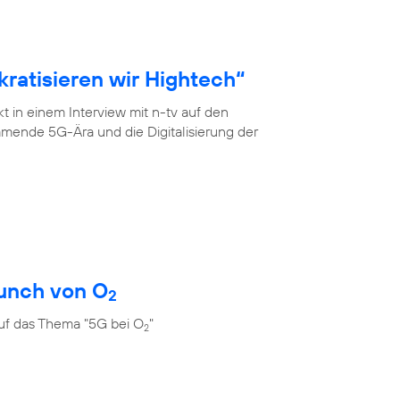
ratisieren wir Hightech“
 in einem Interview mit n-tv auf den
mende 5G-Ära und die Digitalisierung der
unch von O
2
uf das Thema "5G bei O
"
2