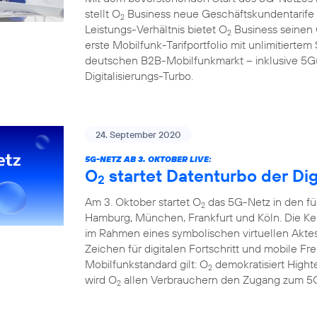
stellt O
Business neue Geschäftskundentarife f
2
Leistungs-Verhältnis bietet O
Business seinen
2
erste Mobilfunk-Tarifportfolio mit unlimitier
deutschen B2B-Mobilfunkmarkt – inklusive 5G(1
Digitalisierungs-Turbo.
24. September 2020
5G-NETZ AB 3. OKTOBER LIVE:
O
startet Datenturbo der Dig
2
Am 3. Oktober startet O
das 5G-Netz in den fü
2
Hamburg, München, Frankfurt und Köln. Die Ke
im Rahmen eines symbolischen virtuellen Aktes
Zeichen für digitalen Fortschritt und mobile F
Mobilfunkstandard gilt: O
demokratisiert Hight
2
wird O
allen Verbrauchern den Zugang zum 5G
2