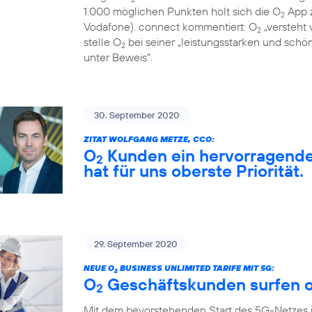
1.000 möglichen Punkten holt sich die O
App z
2
Vodafone). connect kommentiert: O
„versteht 
2
stelle O
bei seiner „leistungsstarken und sch
2
unter Beweis“.
30. September 2020
ZITAT WOLFGANG METZE, CCO:
O
Kunden ein hervorragendes
2
hat für uns oberste Priorität.
29. September 2020
NEUE O
BUSINESS UNLIMITED TARIFE MIT 5G:
2
O
Geschäftskunden surfen o
2
Mit dem bevorstehenden Start des 5G-Netzes 