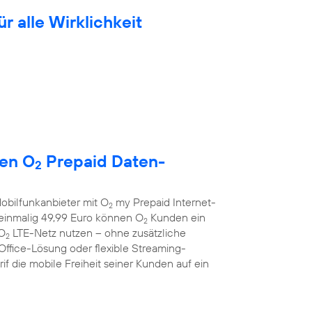
ür alle Wirklichkeit
uen O
Prepaid Daten-
2
obilfunkanbieter mit O
my Prepaid Internet-
2
r einmalig 49,99 Euro können O
Kunden ein
2
 O
LTE-Netz nutzen – ohne zusätzliche
2
Office-Lösung oder flexible Streaming-
f die mobile Freiheit seiner Kunden auf ein