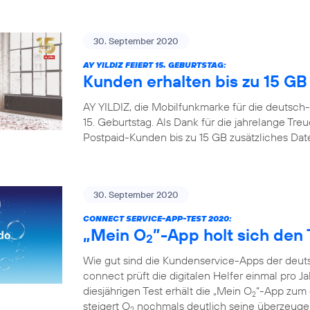
30. September 2020
AY YILDIZ FEIERT 15. GEBURTSTAG:
Kunden erhalten bis zu 15 G
AY YILDIZ, die Mobilfunkmarke für die deutsch-
15. Geburtstag. Als Dank für die jahrelange Tr
Postpaid-Kunden bis zu 15 GB zusätzliches Da
30. September 2020
CONNECT SERVICE-APP-TEST 2020:
„Mein O
”-App holt sich den 
2
Wie gut sind die Kundenservice-Apps der deuts
connect prüft die digitalen Helfer einmal pro Ja
diesjährigen Test erhält die „Mein O
“-App zum d
2
steigert O
nochmals deutlich seine überzeugen
2