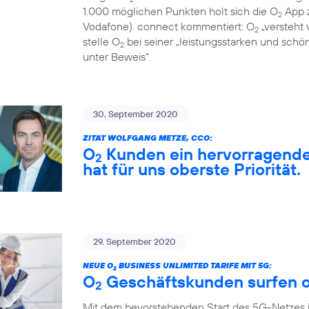
1.000 möglichen Punkten holt sich die O
App z
2
Vodafone). connect kommentiert: O
„versteht 
2
stelle O
bei seiner „leistungsstarken und sch
2
unter Beweis“.
30. September 2020
ZITAT WOLFGANG METZE, CCO:
O
Kunden ein hervorragendes
2
hat für uns oberste Priorität.
29. September 2020
NEUE O
BUSINESS UNLIMITED TARIFE MIT 5G:
2
O
Geschäftskunden surfen o
2
Mit dem bevorstehenden Start des 5G-Netzes 