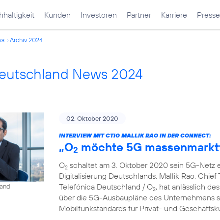
haltigkeit
Kunden
Investoren
Partner
Karriere
Presse
ws
Archiv 2024
Deutschland News 2024
02. Oktober 2020
INTERVIEW MIT CTIO MALLIK RAO IN DER CONNECT:
„O
möchte 5G massenmarkt
2
O
schaltet am 3. Oktober 2020 sein 5G-Netz ei
2
Digitalisierung Deutschlands. Mallik Rao, Chief
Telefónica Deutschland / O
, hat anlässlich de
land
2
über die 5G-Ausbaupläne des Unternehmens so
Mobilfunkstandards für Privat- und Geschäfts