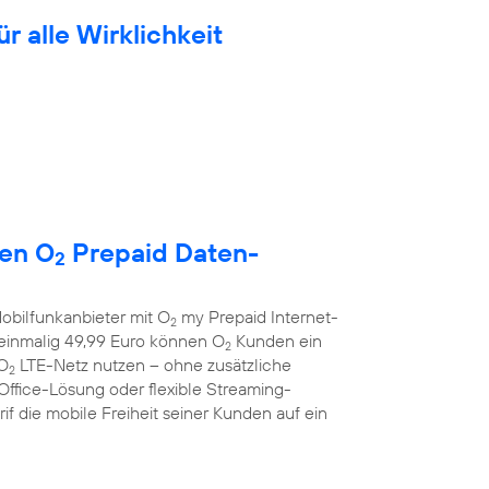
ür alle Wirklichkeit
uen O
Prepaid Daten-
2
obilfunkanbieter mit O
my Prepaid Internet-
2
r einmalig 49,99 Euro können O
Kunden ein
2
 O
LTE-Netz nutzen – ohne zusätzliche
2
Office-Lösung oder flexible Streaming-
f die mobile Freiheit seiner Kunden auf ein