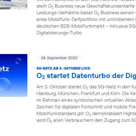
stellt O
Business neue Geschäftskundentarife f
2
Leistungs-Verhältnis bietet O
Business seinen
2
erste Mobilfunk-Tarifportfolio mit unlimitier
deutschen B2B-Mobilfunkmarkt – inklusive 5G(1
Digitalisierungs-Turbo.
24. September 2020
5G-NETZ AB 3. OKTOBER LIVE:
O
startet Datenturbo der Dig
2
Am 3. Oktober startet O
das 5G-Netz in den fü
2
Hamburg, München, Frankfurt und Köln. Die Ke
im Rahmen eines symbolischen virtuellen Aktes
Zeichen für digitalen Fortschritt und mobile F
Mobilfunkstandard gilt: O
demokratisiert Hight
2
wird O
allen Verbrauchern den Zugang zum 5G
2