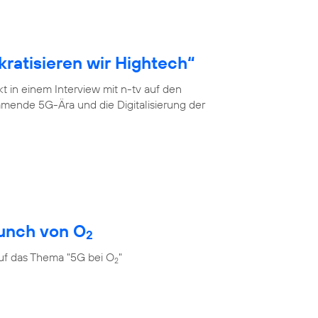
ratisieren wir Hightech“
 in einem Interview mit n-tv auf den
mende 5G-Ära und die Digitalisierung der
unch von O
2
uf das Thema "5G bei O
"
2