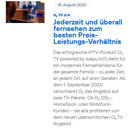
18. August 2020
O
TV 2.0:
2
Jederzeit und überall
fernsehen zum
besten Preis-
Leistungs-Verhältnis
Das erfolgreiche IPTV-Produkt O
2
TV powered by waipu.tv(1) steht für
ein modernes Fernseherlebnis für
die gesamte Familie – zu jeder Zeit,
an jedem Ort, auf allen Geräten. Ab
dem 1. September 2020
verschlankt O
das Angebot auf
2
zwei TV-Pakete. Ob O
DSL-,
2
HomeSpot- oder Mobilfunk-
Kunden – sie alle profitieren von
dem neuen übersichtlichen O
TV
2
Angebot.