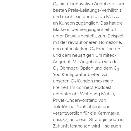
O
bietet innovative Angebote zum
2
besten Preis-Leistungs-Verhältnis
und macht sie der breiten Masse
an Kunden zugänglich. Das hat die
Marke in der Vergangenheit oft
unter Beweis gestellt, zum Beispiel
mit der revolutionären Homezone,
den datenstarken O
Free Tarifen
2
und dem neuartigen Unlimited-
Angebot. Mit Angeboten wie der
O
Connect-Option und dem O
2
2
You Konfigurator bieten wir
unseren O
Kunden maximale
2
Freiheit. Im connect Podcast
unterstreicht Wolfgang Metze,
Privatkundenvorstand von
Telefónica Deutschland und
verantwortlich für die Kernmarke,
dass O
an dieser Strategie auch in
2
Zukunft festhalten wird – so auch