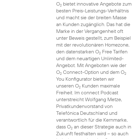
O
bietet innovative Angebote zum
2
besten Preis-Leistungs-Verhältnis
und macht sie der breiten Masse
an Kunden zugänglich. Das hat die
Marke in der Vergangenheit oft
unter Beweis gestellt, zum Beispiel
mit der revolutionären Homezone,
den datenstarken O
Free Tarifen
2
und dem neuartigen Unlimited-
Angebot. Mit Angeboten wie der
O
Connect-Option und dem O
2
2
You Konfigurator bieten wir
unseren O
Kunden maximale
2
Freiheit. Im connect Podcast
unterstreicht Wolfgang Metze,
Privatkundenvorstand von
Telefónica Deutschland und
verantwortlich für die Kernmarke,
dass O
an dieser Strategie auch in
2
Zukunft festhalten wird – so auch