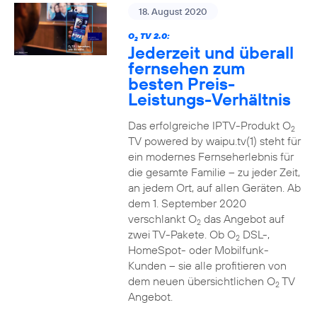
18. August 2020
O
TV 2.0:
2
Jederzeit und überall
fernsehen zum
besten Preis-
Leistungs-Verhältnis
Das erfolgreiche IPTV-Produkt O
2
TV powered by waipu.tv(1) steht für
ein modernes Fernseherlebnis für
die gesamte Familie – zu jeder Zeit,
an jedem Ort, auf allen Geräten. Ab
dem 1. September 2020
verschlankt O
das Angebot auf
2
zwei TV-Pakete. Ob O
DSL-,
2
HomeSpot- oder Mobilfunk-
Kunden – sie alle profitieren von
dem neuen übersichtlichen O
TV
2
Angebot.