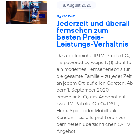
18. August 2020
O
TV 2.0:
2
Jederzeit und überall
fernsehen zum
besten Preis-
Leistungs-Verhältnis
Das erfolgreiche IPTV-Produkt O
2
TV powered by waipu.tv(1) steht für
ein modernes Fernseherlebnis für
die gesamte Familie – zu jeder Zeit,
an jedem Ort, auf allen Geräten. Ab
dem 1. September 2020
verschlankt O
das Angebot auf
2
zwei TV-Pakete. Ob O
DSL-,
2
HomeSpot- oder Mobilfunk-
Kunden – sie alle profitieren von
dem neuen übersichtlichen O
TV
2
Angebot.