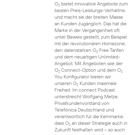
O
bietet innovative Angebote zum
2
besten Preis-Leistungs-Verhältnis
und macht sie der breiten Masse
an Kunden zugänglich. Das hat die
Marke in der Vergangenheit oft
unter Beweis gestellt, zum Beispiel
mit der revolutionären Homezone,
den datenstarken O
Free Tarifen
2
und dem neuartigen Unlimited-
Angebot. Mit Angeboten wie der
O
Connect-Option und dem O
2
2
You Konfigurator bieten wir
unseren O
Kunden maximale
2
Freiheit. Im connect Podcast
unterstreicht Wolfgang Metze,
Privatkundenvorstand von
Telefónica Deutschland und
verantwortlich für die Kernmarke,
dass O
an dieser Strategie auch in
2
Zukunft festhalten wird – so auch