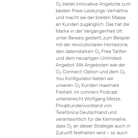
O
bietet innovative Angebote zum
2
besten Preis-Leistungs-Verhältnis
und macht sie der breiten Masse
an Kunden zugänglich. Das hat die
Marke in der Vergangenheit oft
unter Beweis gestellt, zum Beispiel
mit der revolutionären Homezone,
den datenstarken O
Free Tarifen
2
und dem neuartigen Unlimited-
Angebot. Mit Angeboten wie der
O
Connect-Option und dem O
2
2
You Konfigurator bieten wir
unseren O
Kunden maximale
2
Freiheit. Im connect Podcast
unterstreicht Wolfgang Metze,
Privatkundenvorstand von
Telefónica Deutschland und
verantwortlich für die Kernmarke,
dass O
an dieser Strategie auch in
2
Zukunft festhalten wird – so auch