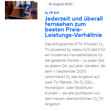
18. August 2020
O
TV 2.0:
2
Jederzeit und überall
fernsehen zum
besten Preis-
Leistungs-Verhältnis
Das erfolgreiche IPTV-Produkt O
2
TV powered by waipu.tv(1) steht für
ein modernes Fernseherlebnis für
die gesamte Familie – zu jeder Zeit,
an jedem Ort, auf allen Geräten. Ab
dem 1. September 2020
verschlankt O
das Angebot auf
2
zwei TV-Pakete. Ob O
DSL-,
2
HomeSpot- oder Mobilfunk-
Kunden – sie alle profitieren von
dem neuen übersichtlichen O
TV
2
Angebot.