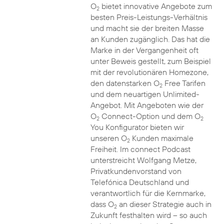
O
bietet innovative Angebote zum
2
besten Preis-Leistungs-Verhältnis
und macht sie der breiten Masse
an Kunden zugänglich. Das hat die
Marke in der Vergangenheit oft
unter Beweis gestellt, zum Beispiel
mit der revolutionären Homezone,
den datenstarken O
Free Tarifen
2
und dem neuartigen Unlimited-
Angebot. Mit Angeboten wie der
O
Connect-Option und dem O
2
2
You Konfigurator bieten wir
unseren O
Kunden maximale
2
Freiheit. Im connect Podcast
unterstreicht Wolfgang Metze,
Privatkundenvorstand von
Telefónica Deutschland und
verantwortlich für die Kernmarke,
dass O
an dieser Strategie auch in
2
Zukunft festhalten wird – so auch