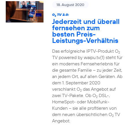
18. August 2020
O
TV 2.0:
2
Jederzeit und überall
fernsehen zum
besten Preis-
Leistungs-Verhältnis
Das erfolgreiche IPTV-Produkt O
2
TV powered by waipu.tv(1) steht für
ein modernes Fernseherlebnis für
die gesamte Familie – zu jeder Zeit,
an jedem Ort, auf allen Geräten. Ab
dem 1. September 2020
verschlankt O
das Angebot auf
2
zwei TV-Pakete. Ob O
DSL-,
2
HomeSpot- oder Mobilfunk-
Kunden – sie alle profitieren von
dem neuen übersichtlichen O
TV
2
Angebot.