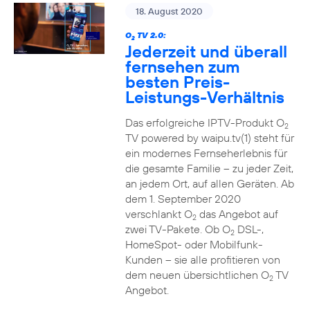
18. August 2020
O
TV 2.0:
2
Jederzeit und überall
fernsehen zum
besten Preis-
Leistungs-Verhältnis
Das erfolgreiche IPTV-Produkt O
2
TV powered by waipu.tv(1) steht für
ein modernes Fernseherlebnis für
die gesamte Familie – zu jeder Zeit,
an jedem Ort, auf allen Geräten. Ab
dem 1. September 2020
verschlankt O
das Angebot auf
2
zwei TV-Pakete. Ob O
DSL-,
2
HomeSpot- oder Mobilfunk-
Kunden – sie alle profitieren von
dem neuen übersichtlichen O
TV
2
Angebot.