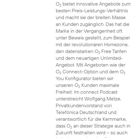
O
bietet innovative Angebote zum
2
besten Preis-Leistungs-Verhältnis
und macht sie der breiten Masse
an Kunden zugänglich. Das hat die
Marke in der Vergangenheit oft
unter Beweis gestellt, zum Beispiel
mit der revolutionären Homezone,
den datenstarken O
Free Tarifen
2
und dem neuartigen Unlimited-
Angebot. Mit Angeboten wie der
O
Connect-Option und dem O
2
2
You Konfigurator bieten wir
unseren O
Kunden maximale
2
Freiheit. Im connect Podcast
unterstreicht Wolfgang Metze,
Privatkundenvorstand von
Telefónica Deutschland und
verantwortlich für die Kernmarke,
dass O
an dieser Strategie auch in
2
Zukunft festhalten wird – so auch