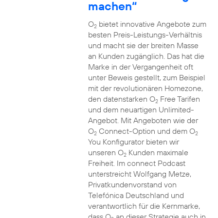
machen“
O
bietet innovative Angebote zum
2
besten Preis-Leistungs-Verhältnis
und macht sie der breiten Masse
an Kunden zugänglich. Das hat die
Marke in der Vergangenheit oft
unter Beweis gestellt, zum Beispiel
mit der revolutionären Homezone,
den datenstarken O
Free Tarifen
2
und dem neuartigen Unlimited-
Angebot. Mit Angeboten wie der
O
Connect-Option und dem O
2
2
You Konfigurator bieten wir
unseren O
Kunden maximale
2
Freiheit. Im connect Podcast
unterstreicht Wolfgang Metze,
Privatkundenvorstand von
Telefónica Deutschland und
verantwortlich für die Kernmarke,
dass O
an dieser Strategie auch in