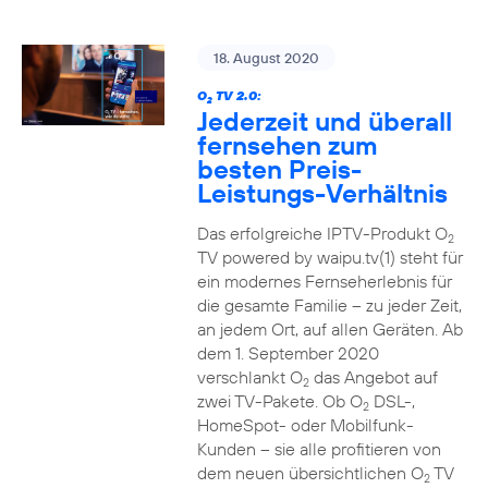
18. August 2020
O
TV 2.0:
2
Jederzeit und überall
fernsehen zum
besten Preis-
Leistungs-Verhältnis
Das erfolgreiche IPTV-Produkt O
2
TV powered by waipu.tv(1) steht für
ein modernes Fernseherlebnis für
die gesamte Familie – zu jeder Zeit,
an jedem Ort, auf allen Geräten. Ab
dem 1. September 2020
verschlankt O
das Angebot auf
2
zwei TV-Pakete. Ob O
DSL-,
2
HomeSpot- oder Mobilfunk-
Kunden – sie alle profitieren von
dem neuen übersichtlichen O
TV
2