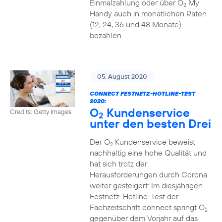
Einmalzahlung oder über O
My
2
Handy auch in monatlichen Raten
(12, 24, 36 und 48 Monate)
bezahlen.
05. August 2020
CONNECT FESTNETZ-HOTLINE-TEST
2020:
O
Kundenservice
Credits: Getty Images
2
unter den besten Drei
Der O
Kundenservice beweist
2
nachhaltig eine hohe Qualität und
hat sich trotz der
Herausforderungen durch Corona
weiter gesteigert: Im diesjährigen
Festnetz-Hotline-Test der
Fachzeitschrift connect springt O
2
gegenüber dem Vorjahr auf das