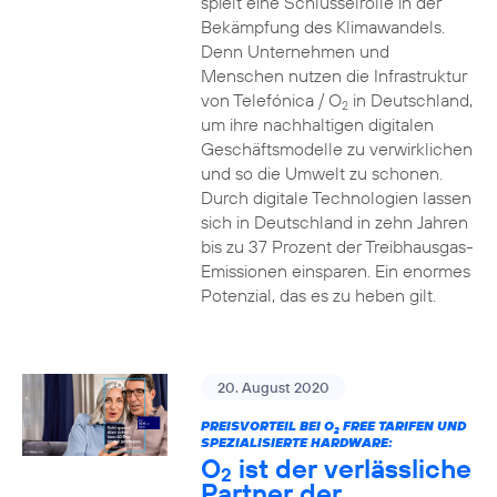
spielt eine Schlüsselrolle in der
Bekämpfung des Klimawandels.
Denn Unternehmen und
Menschen nutzen die Infrastruktur
von Telefónica / O
in Deutschland,
2
um ihre nachhaltigen digitalen
Geschäftsmodelle zu verwirklichen
und so die Umwelt zu schonen.
Durch digitale Technologien lassen
sich in Deutschland in zehn Jahren
bis zu 37 Prozent der Treibhausgas-
Emissionen einsparen. Ein enormes
Potenzial, das es zu heben gilt.
20. August 2020
PREISVORTEIL BEI O
FREE TARIFEN UND
2
SPEZIALISIERTE HARDWARE:
O
ist der verlässliche
2
Partner der