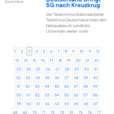
Deutschland
5G nach Kreuzkrug
Der Telekommunikationsanbieter
Telefónica Deutschland treibt den
Netzausbau im Landkreis
Uckermark weiter voran
1
2
3
4
5
6
7
8
9
10
11
12
13
14
15
16
17
18
19
20
21
22
23
24
25
26
27
28
29
30
31
32
33
34
35
36
37
38
39
40
41
42
43
44
45
46
47
48
49
50
51
52
53
54
55
56
57
58
59
60
61
62
63
64
65
66
67
68
69
70
71
72
73
74
75
76
77