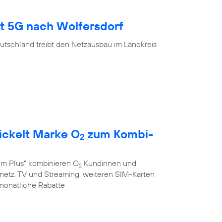
gt 5G nach Wolfersdorf
utschland treibt den Netzausbau im Landkreis
ickelt Marke O
zum Kombi-
2
em Plus“ kombinieren O
Kundinnen und
2
stnetz, TV und Streaming, weiteren SIM-Karten
monatliche Rabatte