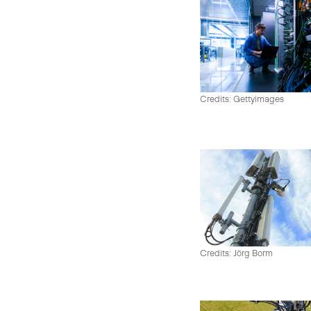
Credits: Gettyimages
Credits: Jörg Borm